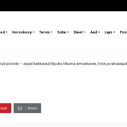
sed
Horoskoop
Tervis
Suhe
Dieet
Aed
Laps
Pos
 asjad hakkavad lõpuks liikuma armastuses, töös ja rahaasjades
Ar
erest
Email