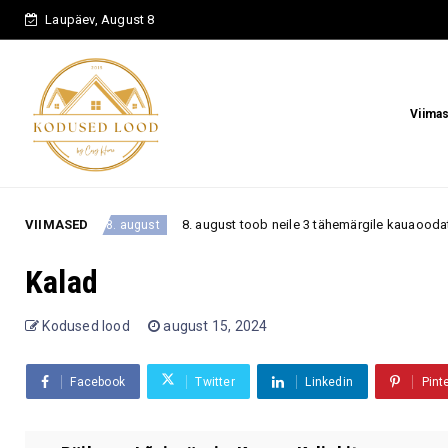
Laupäev, August 8
Viima
VIIMASED
8. august toob neile 3 tähemärgile kauaoodatud pöörde –
8. august
Kalad
Kodused lood
august 15, 2024
Facebook
Twitter
Linkedin
Pint