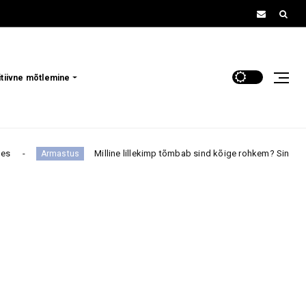
itiivne mõtlemine
Milline lillekimp tõmbab sind kõige rohkem? Sinu valik võib palj
mastus