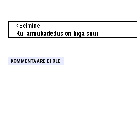
Eelmine
Kui armukadedus on liiga suur
KOMMENTAARE EI OLE