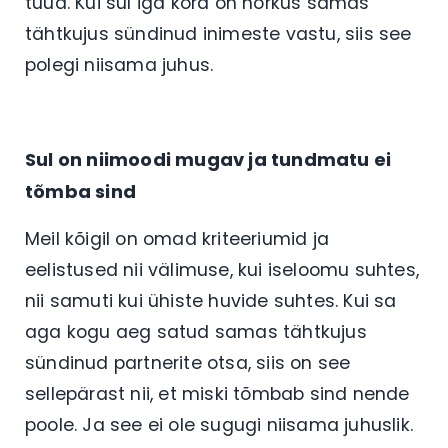
tuua. Kui sul iga kord on nõrkus samas
tähtkujus sündinud inimeste vastu, siis see
polegi niisama juhus.
Sul on niimoodi mugav ja tundmatu ei
tõmba sind
Meil kõigil on omad kriteeriumid ja
eelistused nii välimuse, kui iseloomu suhtes,
nii samuti kui ühiste huvide suhtes. Kui sa
aga kogu aeg satud samas tähtkujus
sündinud partnerite otsa, siis on see
sellepärast nii, et miski tõmbab sind nende
poole. Ja see ei ole sugugi niisama juhuslik.