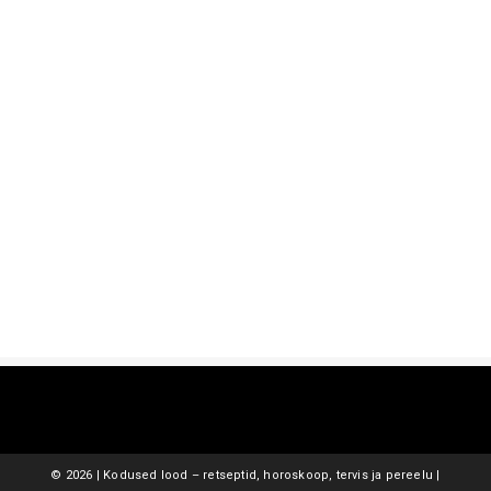
©
2026 | Kodused lood – retseptid, horoskoop, tervis ja pereelu |