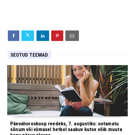
SEOTUD TEEMAD
Päevahoroskoop reedeks, 7. augustiks: ootamatu
sõnum või viimasel hetkel saabuv kutse võib muuta
kogu päeva plaane