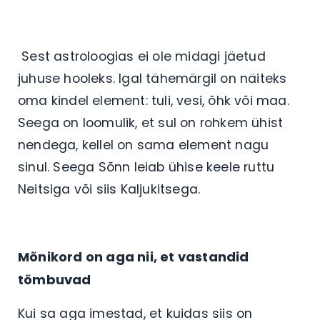
Sest astroloogias ei ole midagi jäetud
juhuse hooleks. Igal tähemärgil on näiteks
oma kindel element: tuli, vesi, õhk või maa.
Seega on loomulik, et sul on rohkem ühist
nendega, kellel on sama element nagu
sinul. Seega Sõnn leiab ühise keele ruttu
Neitsiga või siis Kaljukitsega.
Mõnikord on aga nii, et vastandid
tõmbuvad
Kui sa aga imestad, et kuidas siis on