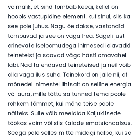
võimalik, et sind tõmbab keegi, kellel on
hoopis vastupidine element, kui sinul, siis ka
see pole juhus. Nagu öeldakse, vastandid
tõmbuvad ja see on väga hea. Sageli just
erinevate iseloomudega inimesed leiavadki
teineteist ja saavad väga hästi omavahel
läbi. Nad täiendavad teineteised ja neil võib
olla väga ilus suhe. Teinekord on jälle nii, et
mõnedel inimestel lihtsalt on selline energia
või aura, mille tõttu sa tunned tema poole
rohkem tõmmet, kui mõne teise poole
näiteks. Sulle võib meeldida Kaljukitsede
töökas vaim või siis Kalade emotsionaalsus.
Seega pole selles mitte midagi halba, kui sa