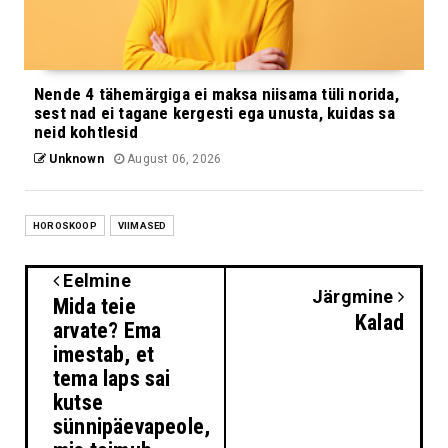
Nende 4 tähemärgiga ei maksa niisama tüli norida,
sest nad ei tagane kergesti ega unusta, kuidas sa
neid kohtlesid
Unknown
August 06, 2026
HOROSKOOP
VIIMASED
Eelmine
Järgmine
Mida teie
Kalad
arvate? Ema
imestab, et
tema laps sai
kutse
sünnipäevapeole,