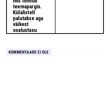
mis toimub
teemapargis.
Külalistelt
palutakse aga
väikest
osalustasu
KOMMENTAARE EI OLE