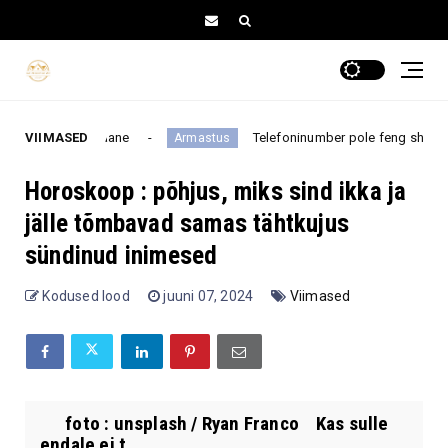
va plaane
VIIMASED
Telefoninumber pole feng shui järgi sugugi j
Armastus
Horoskoop : põhjus, miks sind ikka ja
jälle tõmbavad samas tähtkujus
sündinud inimesed
Kodused lood
juuni 07, 2024
Viimased
foto : unsplash / Ryan Franco Kas sulle
endale ei t...