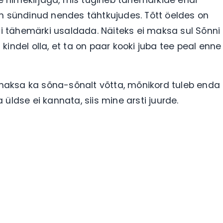
vse nimekirjaga, mis tugineb tähemärkide endi
on sündinud nendes tähtkujudes. Tõtt öeldes on
egi tähemärki usaldada. Näiteks ei maksa sul Sõnni
indel olla, et ta on paar kooki juba tee peal enne
i maksa ka sõna-sõnalt võtta, mõnikord tuleb enda
ka üldse ei kannata, siis mine arsti juurde.