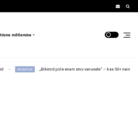
itiivne mõtlemine
Bikiinid pole enam sinu vanusele” – kas 50+ naine peaks rannas trikoo valim