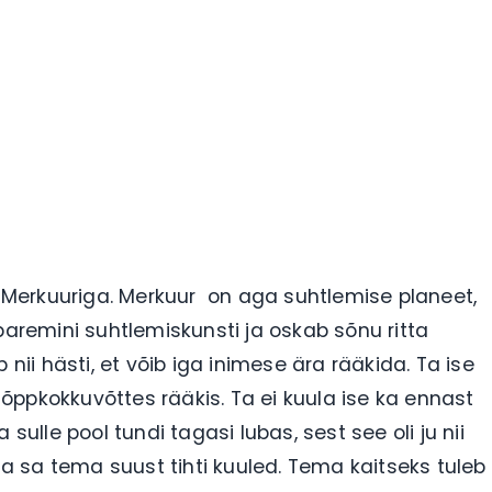
Merkuuriga. Merkuur on aga suhtlemise planeet,
paremini suhtlemiskunsti ja oskab sõnu ritta
 nii hästi, et võib iga inimese ära rääkida. Ta ise
 lõppkokkuvõttes rääkis. Ta ei kuula ise ka ennast
sulle pool tundi tagasi lubas, sest see oli ju nii
ida sa tema suust tihti kuuled. Tema kaitseks tuleb