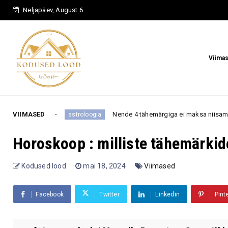
Neljapäev, August 6
Viima
VIIMASED
Nende 4 tähemärgiga ei maksa niisama tüli norida, sest nad e
astroloogia
Horoskoop : milliste tähemärkid
Kodused lood
mai 18, 2024
Viimased
Facebook
Twitter
Linkedin
Pint