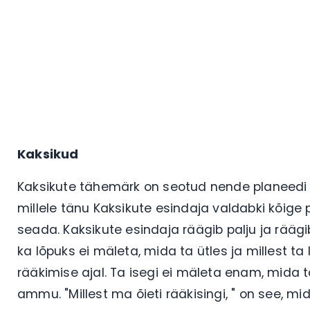
Kaksikud
Kaksikute tähemärk on seotud nende planeedi 
millele tänu Kaksikute esindaja valdabki kõige 
seada. Kaksikute esindaja räägib palju ja räägib
ka lõpuks ei mäleta, mida ta ütles ja millest ta
rääkimise ajal. Ta isegi ei mäleta enam, mida ta 
ammu. "Millest ma õieti rääkisingi, " on see, m