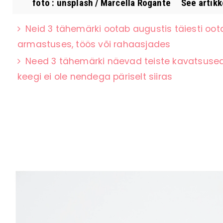
foto : unsplash / Marcella Rogante See artikkel
Neid 3 tähemärki ootab augustis täiesti oot
armastuses, töös või rahaasjades
Need 3 tähemärki näevad teiste kavatsused k
keegi ei ole nendega päriselt siiras