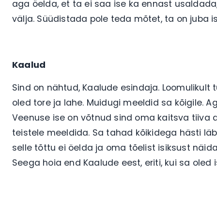
aga öelda, et ta ei saa ise ka ennast usaldada,
välja. Süüdistada pole teda mõtet, ta on juba 
Kaalud
Sind on nähtud, Kaalude esindaja. Loomulikult t
oled tore ja lahe. Muidugi meeldid sa kõigile.
Veenuse ise on võtnud sind oma kaitsva tiiva alla
teistele meeldida. Sa tahad kõikidega hästi läbi
selle tõttu ei öelda ja oma tõelist isiksust näidat
Seega hoia end Kaalude eest, eriti, kui sa oled