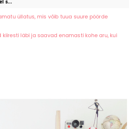
 s...
amatu üllatus, mis võib tuua suure pöörde
iiresti läbi ja saavad enamasti kohe aru, kui