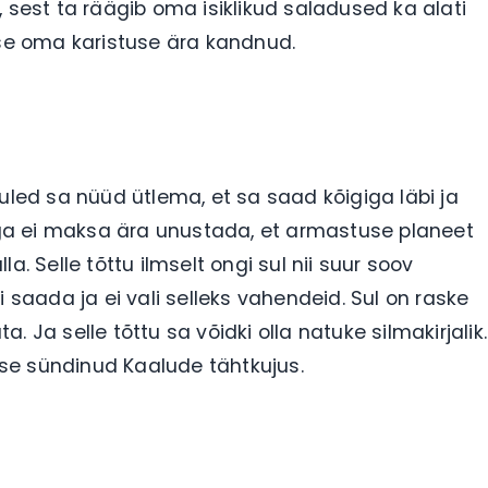
 sest ta räägib oma isiklikud saladused ka alati
ise oma karistuse ära kandnud.
uled sa nüüd ütlema, et sa saad kõigiga läbi ja
 Aga ei maksa ära unustada, et armastuse planeet
. Selle tõttu ilmselt ongi sul nii suur soov
 saada ja ei vali selleks vahendeid. Sul on raske
a. Ja selle tõttu sa võidki olla natuke silmakirjalik.
 ise sündinud Kaalude tähtkujus.