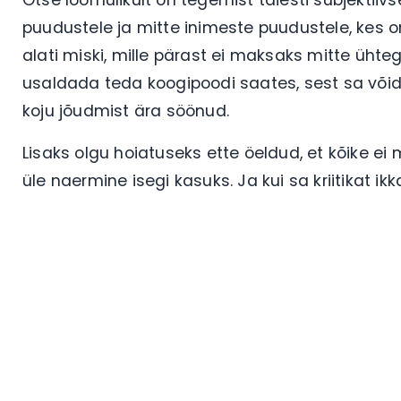
Otse loomulikult on tegemist täiesti subjektii
puudustele ja mitte inimeste puudustele, kes 
alati miski, mille pärast ei maksaks mitte üht
usaldada teda koogipoodi saates, sest sa võid k
koju jõudmist ära söönud.
Lisaks olgu hoiatuseks ette öeldud, et kõike e
üle naermine isegi kasuks. Ja kui sa kriitikat ik