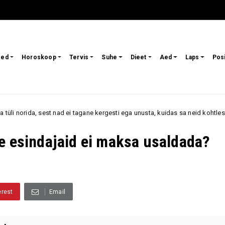
sed
Horoskoop
Tervis
Suhe
Dieet
Aed
Laps
Pos
i tagane kergesti ega unusta, kuidas sa neid kohtlesid
„
arvamus
e esindajaid ei maksa usaldada?
erest
Email