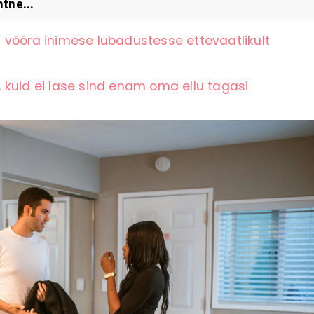
htne...
 võõra inimese lubadustesse ettevaatlikult
 kuid ei lase sind enam oma ellu tagasi