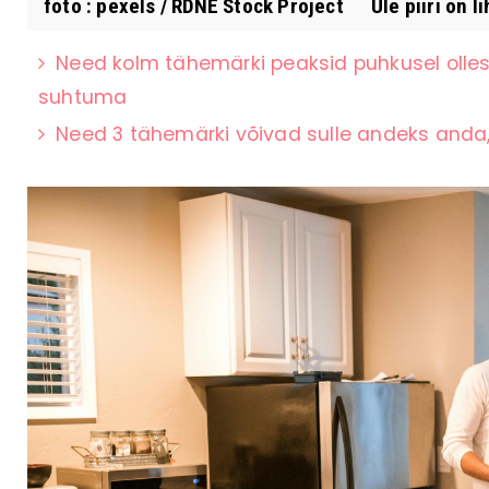
foto : pexels / RDNE Stock Project Üle piiri on li
Need kolm tähemärki peaksid puhkusel olles
suhtuma
Need 3 tähemärki võivad sulle andeks anda,