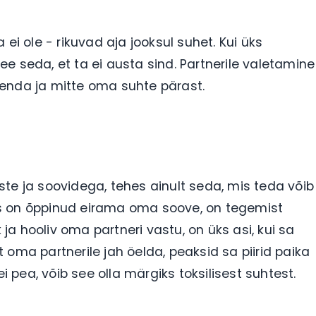
ei ole - rikuvad aja jooksul suhet. Kui üks
e seda, et ta ei austa sind. Partnerile valetamine
enda ja mitte oma suhte pärast.
te ja soovidega, tehes ainult seda, mis teda võib
ures on õppinud eirama oma soove, on tegemist
 ja hooliv oma partneri vastu, on üks asi, kui sa
oma partnerile jah öelda, peaksid sa piirid paika
i pea, võib see olla märgiks toksilisest suhtest.