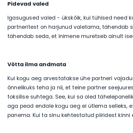
Pidevad valed
Igasugused valed - ükskõik, kui tühised need ka 
partneritest on harjunud valetama, tähendab se
tähendab seda, et inimene muretseb ainult ise
Võtta ilma andmata
Kui kogu aeg arvestatakse ühe partneri vajadus
õnnelikuks teha ja nii, et teine partner seeju
toksilise suhtega. See, kui sa oled tähelepanelik
aga pead endale kogu aeg ei ütlema selleks, et 
panema. Kui ta sinu kehtestatud piiridest kinni e