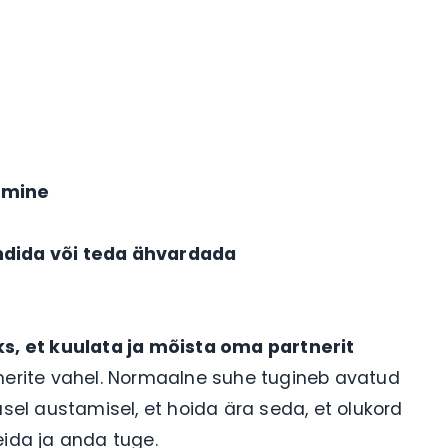
emine
ndida või teda ähvardada
ks, et kuulata ja mõista oma partnerit
tnerite vahel. Normaalne suhe tugineb avatud
usel austamisel, et hoida ära seda, et olukord
eida ja anda tuge.