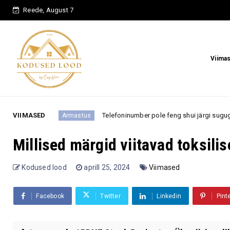
Reede, August 7
Viima
VIIMASED
Telefoninumber pole feng shui järgi sugugi juhuslik: need num
rmastus
Millised märgid viitavad toksilis
Kodused lood
aprill 25, 2024
Viimased
Facebook
Twitter
Linkedin
Pint