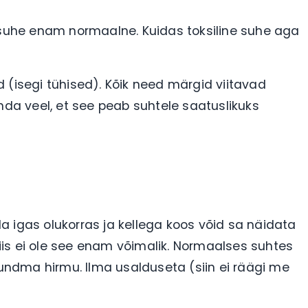
ole suhe enam normaalne. Kuidas toksiline suhe aga
 (isegi tühised). Kõik need märgid viitavad
nda veel, et see peab suhtele saatuslikuks
lla igas olukorras ja kellega koos võid sa näidata
 siis ei ole see enam võimalik. Normaalses suhtes
ndma hirmu. Ilma usalduseta (siin ei räägi me