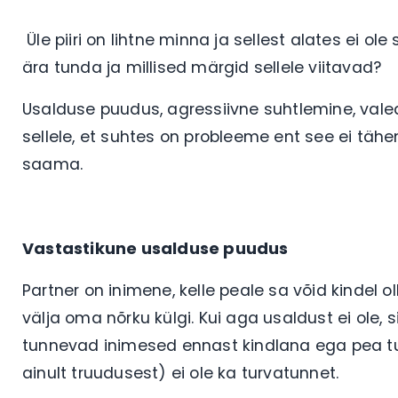
Üle piiri on lihtne minna ja sellest alates ei 
ära tunda ja millised märgid sellele viitavad?
Usalduse puudus, agressiivne suhtlemine, valed
sellele, et suhtes on probleeme ent see ei tähe
saama.
Vastastikune usalduse puudus
Partner on inimene, kelle peale sa võid kindel o
välja oma nõrku külgi. Kui aga usaldust ei ole,
tunnevad inimesed ennast kindlana ega pea tu
ainult truudusest) ei ole ka turvatunnet.