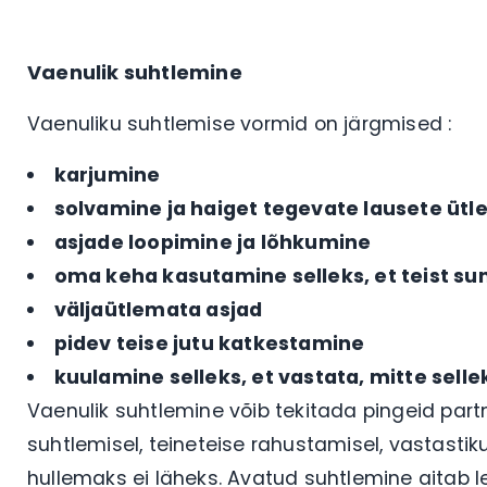
Vaenulik suhtlemine
Vaenuliku suhtlemise vormid on järgmised :
karjumine
solvamine ja haiget tegevate lausete ütl
asjade loopimine ja lõhkumine
oma keha kasutamine selleks, et teist su
väljaütlemata asjad
pidev teise jutu katkestamine
kuulamine selleks, et vastata, mitte selle
Vaenulik suhtlemine võib tekitada pingeid par
suhtlemisel, teineteise rahustamisel, vastastik
hullemaks ei läheks. Avatud suhtlemine aitab l