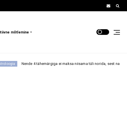
itiivne mõtlemine
ähemärgiga ei maksa niisama tüli norida, sest nad ei tagane kergesti ega u