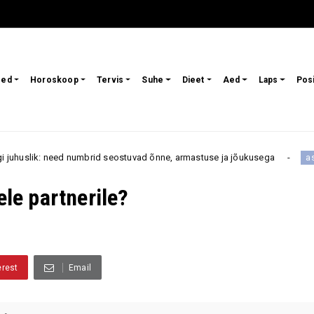
sed
Horoskoop
Tervis
Suhe
Dieet
Aed
Laps
Pos
brid seostuvad õnne, armastuse ja jõukusega
Nende 4 t
astroloogia
ele partnerile?
erest
Email