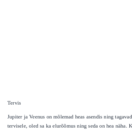
Tervis
Jupiter ja Veenus on mõlemad heas asendis ning tagavad 
tervisele, oled sa ka elurõõmus ning seda on hea näha. Ku