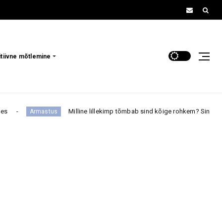
itiivne mõtlemine
illine lillekimp tõmbab sind kõige rohkem? Sinu valik võib paljastada, mil