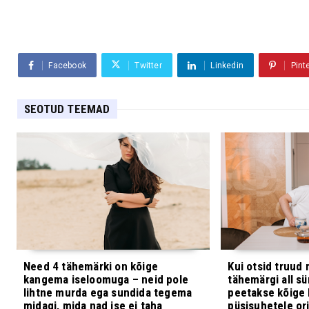
Facebook
Twitter
Linkedin
Pint
SEOTUD TEEMAD
Need 4 tähemärki on kõige
Kui otsid truud 
kangema iseloomuga – neid pole
tähemärgi all s
lihtne murda ega sundida tegema
peetakse kõige 
midagi, mida nad ise ei taha
püsisuhetele or