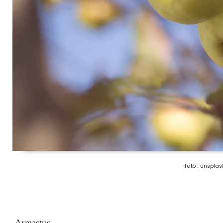
Foto : unspla
Armastus