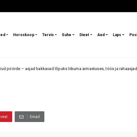
sed
Horoskoop
Tervis
Suhe
Dieet
Aed
Laps
Pos
kavad lõpuks liikuma armastuses, töös ja rahaasjades
M
Armastus
erest
Email