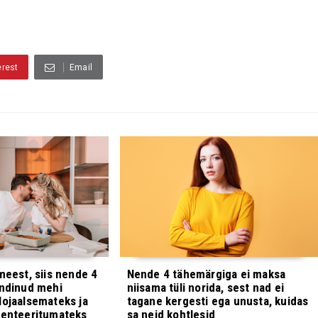
erest
Email
meest, siis nende 4
Nende 4 tähemärgiga ei maksa
ündinud mehi
niisama tüli norida, sest nad ei
lojaalsemateks ja
tagane kergesti ega unusta, kuidas
ienteeritumateks
sa neid kohtlesid