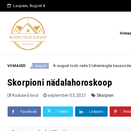
Laupäev, August 8
Viima
VIIMASED
8. august toob neile 3 tähemärgile kauaoodatud pöörde – asjad hak
ust
Skorpioni nädalahoroskoop
Kodused lood
september 03, 2021
Skorpion
Facebook
Twitter
Linkedin
Pint