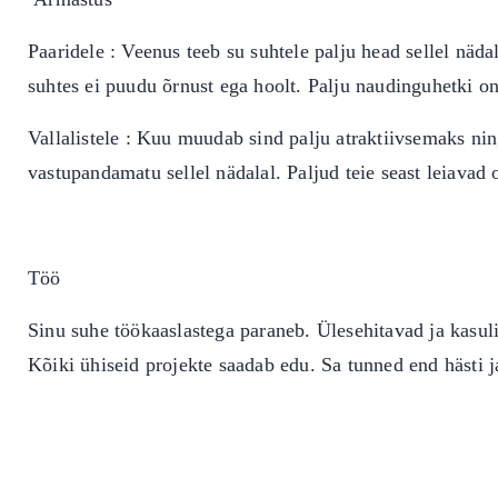
Paaridele : Veenus teeb su suhtele palju head sellel näda
suhtes ei puudu õrnust ega hoolt. Palju naudinguhetki o
Vallalistele : Kuu muudab sind palju atraktiivsemaks ni
vastupandamatu sellel nädalal. Paljud teie seast leiavad
Töö
Sinu suhe töökaaslastega paraneb. Ülesehitavad ja kasuli
Kõiki ühiseid projekte saadab edu. Sa tunned end hästi 