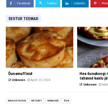
Facebook
Twitter
Linkedin
Pint
SEOTUD TEEMAD
Õunamuffinid
Hea õunakoogi r
tahavad kaalu jä
Unknown
Aprill 23, 2024
Unknown
Märt
MAGUSTOIDUD
RETSEPT
VIIMASED
ÕUN