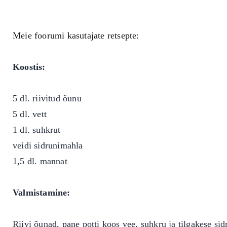
Meie foorumi kasutajate retsepte:
Koostis:
5 dl. riivitud õunu
5 dl. vett
1 dl. suhkrut
veidi sidrunimahla
1,5 dl. mannat
Valmistamine:
Riivi õunad, pane potti koos vee, suhkru ja tilgakese s