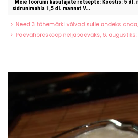
Meie foorumi kasutajate retsepte: Koostis: 5 dl. ri
sidrunimahla 1,5 dl. mannat V...
Need 3 tähemärki võivad sulle andeks anda,
Päevahoroskoop neljapäevaks, 6. augustiks: