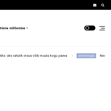
itiivne mõtlemine
ulik otsus võib muuta kogu päeva
Need tähemärgid ei
astroloogia