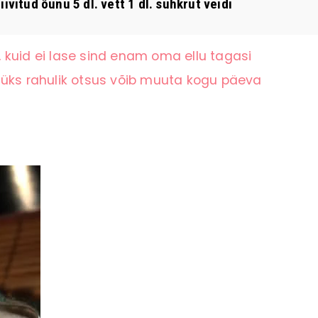
ivitud õunu 5 dl. vett 1 dl. suhkrut veidi
 kuid ei lase sind enam oma ellu tagasi
 üks rahulik otsus võib muuta kogu päeva