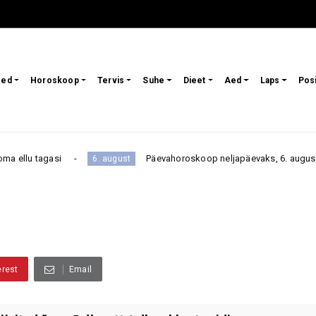
sed
Horoskoop
Tervis
Suhe
Dieet
Aed
Laps
Pos
asi
Päevahoroskoop neljapäevaks, 6. augustiks: üks rah
6. august
erest
Email