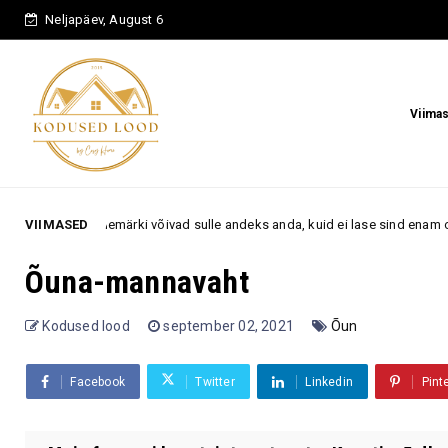
Neljapäev, August 6
Viima
 3 tähemärki võivad sulle andeks anda, kuid ei lase sind enam oma ellu tag
VIIMASED
Õuna-mannavaht
Kodused lood
september 02, 2021
Õun
Facebook
Twitter
Linkedin
Pint