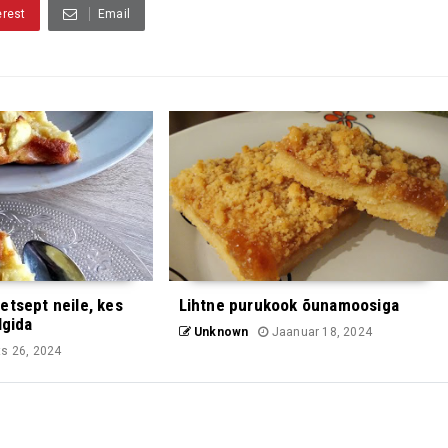
erest
Email
etsept neile, kes
Lihtne purukook õunamoosiga
lgida
Unknown
Jaanuar 18, 2024
s 26, 2024