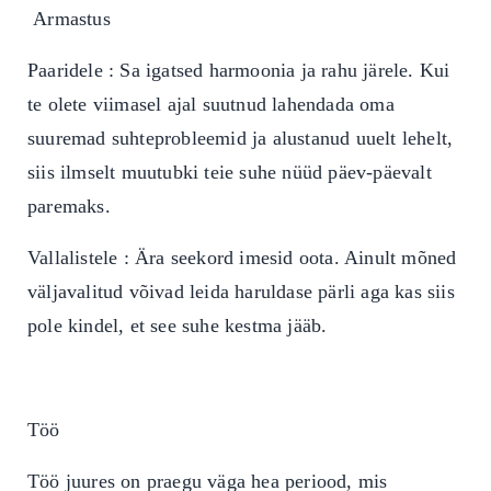
Armastus
Paaridele : Sa igatsed harmoonia ja rahu järele. Kui
te olete viimasel ajal suutnud lahendada oma
suuremad suhteprobleemid ja alustanud uuelt lehelt,
siis ilmselt muutubki teie suhe nüüd päev-päevalt
paremaks.
Vallalistele : Ära seekord imesid oota. Ainult mõned
väljavalitud võivad leida haruldase pärli aga kas siis
pole kindel, et see suhe kestma jääb.
Töö
Töö juures on praegu väga hea periood, mis