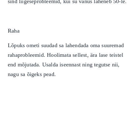
sind liigeseprobleemid, kui su vanus läheneb 50-le.
Raha
Lõpuks ometi suudad sa lahendada oma suuremad
rahaprobleemid. Hoolimata sellest, ära lase teistel
end mõjutada. Usalda iseennast ning tegutse nii,
nagu sa õigeks pead.