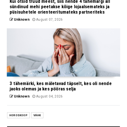
Kui otsid truud meest, siis nende 4 tähemärgi all
sündinud mehi peetakse kõige lojaalsemateks ja
püsisuhetele orienteeritumateks partneriteks
Unknown
August 07, 2026
3 tähemärki, kes mäletavad täpselt, kes oli nende
jaoks olemas ja kes pööras selja
Unknown
August 04, 2026
HOROSKOOP
VÄHK