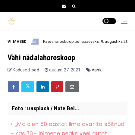
VIIMASED
Päevahoroskoop pühapäevaks, 9. augustiks 2026: üks ootamatu
9. august
Vähi nädalahoroskoop
Kodused lood
august 27, 2021
Vähk
Foto : unsplash / Nate Bel...
„Ma olen 50 aastat ilma avariita sõitnud”
– kas 70+ inimene peaks veel autot