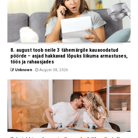
8. august toob neile 3 tähemärgile kauaoodatud
pöörde – asjad hakkavad lõpuks liikuma armastuses,
töös ja rahaasjades
Unknown
August 08, 2026