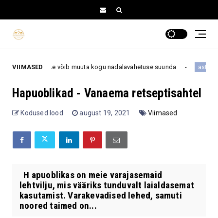
k kohtumine võib muuta kogu nädalavahetuse suunda
VIIMASED
N
astroloogia
Hapuoblikad - Vanaema retseptisahtel
Kodused lood
august 19, 2021
Viimased
H apuoblikas on meie varajasemaid
lehtvilju, mis vääriks tunduvalt laialdasemat
kasutamist. Varakevadised lehed, samuti
noored taimed on...