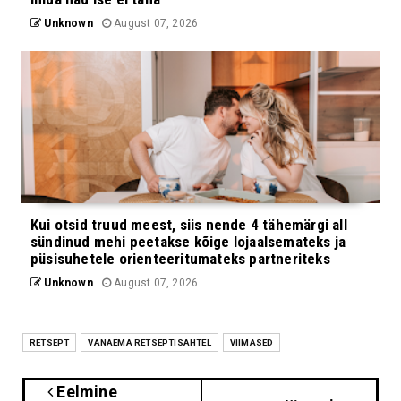
Unknown
August 07, 2026
Kui otsid truud meest, siis nende 4 tähemärgi all
sündinud mehi peetakse kõige lojaalsemateks ja
püsisuhetele orienteeritumateks partneriteks
Unknown
August 07, 2026
RETSEPT
VANAEMA RETSEPTISAHTEL
VIIMASED
Eelmine