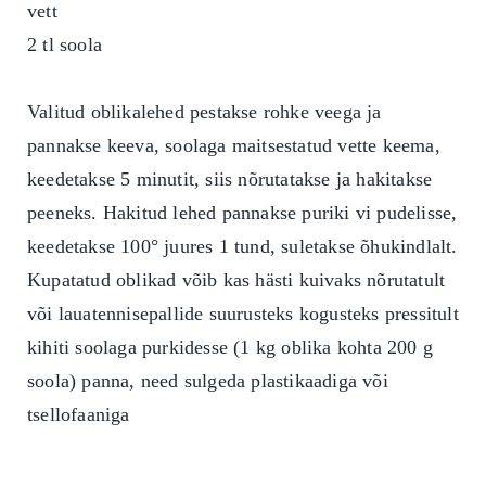
vett
2 tl soola
Valitud oblikalehed pestakse rohke veega ja
pannakse keeva, soolaga maitsestatud vette keema,
keedetakse 5 minutit, siis nõrutatakse ja hakitakse
peeneks. Hakitud lehed pannakse puriki vi pudelisse,
keedetakse 100° juures 1 tund, suletakse õhukindlalt.
Kupatatud oblikad võib kas hästi kuivaks nõrutatult
või lauatennisepallide suurusteks kogusteks pressitult
kihiti soolaga purkidesse (1 kg oblika kohta 200 g
soola) panna, need sulgeda plastikaadiga või
tsellofaaniga