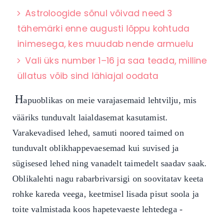
Astroloogide sõnul võivad need 3
tähemärki enne augusti lõppu kohtuda
inimesega, kes muudab nende armuelu
Vali üks number 1–16 ja saa teada, milline
üllatus võib sind lähiajal oodata
H
apuoblikas on meie varajasemaid lehtvilju, mis
vääriks tunduvalt laialdasemat kasutamist.
Varakevadised lehed, samuti noored taimed on
tunduvalt oblikhappevaesemad kui suvised ja
sügisesed lehed ning vanadelt taimedelt saadav saak.
Oblikalehti nagu rabarbrivarsigi on soovitatav keeta
rohke kareda veega, keetmisel lisada pisut soola ja
toite valmistada koos hapetevaeste lehtedega -