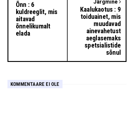
Järgmine
Õnn : 6
Kaalukaotus : 9
kuldreeglit, mis
toiduainet, mis
aitavad
muudavad
õnnelikumalt
ainevahetust
elada
aeglasemaks
spetsialistide
sõnul
KOMMENTAARE EI OLE