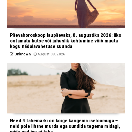
Päevahoroskoop laupäevaks, 8. augustiks 2026: üks
ootamatu kutse või juhuslik kohtumine võib muuta
kogu nädalavahetuse suunda
Unknown
August 08, 2026
Need 4 tähemärki on kõige kangema iseloomuga –
neid pole lihtne murda ega sundida tegema midagi,
mida nad ise ei taha