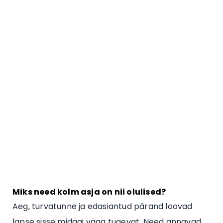
Miks need kolm asja on nii olulised?
Aeg, turvatunne ja edasiantud pärand loovad
lapse sisse midagi väga tugevat. Need annavad