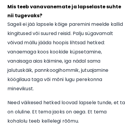
Mis teeb vanavanemate ja lapselaste suhte
nii tugevaks?
Sageli ei jää lapsele kõige paremini meelde kallid
kingitused või suured reisid. Palju sügavamalt
võivad mällu jääda hoopis lihtsad hetked:
vanaemaga koos kookide küpsetamine,
vanaisaga aias käimine, iga nädal sama
jalutuskäik, pannkoogihommik, jutuajamine
köögilaua taga või mõni lugu perekonna
minevikust.
Need väikesed hetked loovad lapsele tunde, et ta
on oluline. Et tema jaoks on aega. Et tema
kohalolu teeb kellelegi rõõmu.