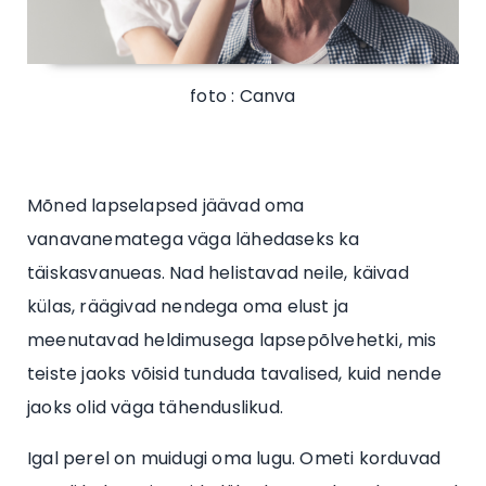
foto : Canva
Mõned lapselapsed jäävad oma
vanavanematega väga lähedaseks ka
täiskasvanueas. Nad helistavad neile, käivad
külas, räägivad nendega oma elust ja
meenutavad heldimusega lapsepõlvehetki, mis
teiste jaoks võisid tunduda tavalised, kuid nende
jaoks olid väga tähenduslikud.
Igal perel on muidugi oma lugu. Ometi korduvad