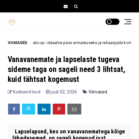
i horoskoop: ideaalne päev armastuseks ja rahaasjade korrastamiseks
VIIMASED
Vanavanemate ja lapselaste tugeva
sideme taga on sageli need 3 lihtsat,
kuid tähtsat kogemust
Kodused lood
juuli 02, 2026
Viimased
Lapselapsed, kes on vanavanematega kõige
lähedasemad, on sageli kogenud just