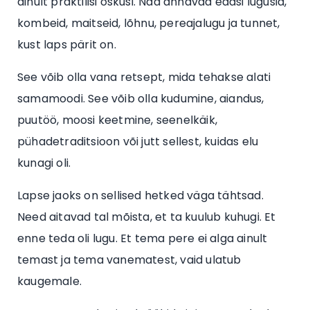
ainult praktilisi oskusi. Nad annavad edasi lugusid,
kombeid, maitseid, lõhnu, pereajalugu ja tunnet,
kust laps pärit on.
See võib olla vana retsept, mida tehakse alati
samamoodi. See võib olla kudumine, aiandus,
puutöö, moosi keetmine, seenelkäik,
pühadetraditsioon või jutt sellest, kuidas elu
kunagi oli.
Lapse jaoks on sellised hetked väga tähtsad.
Need aitavad tal mõista, et ta kuulub kuhugi. Et
enne teda oli lugu. Et tema pere ei alga ainult
temast ja tema vanematest, vaid ulatub
kaugemale.