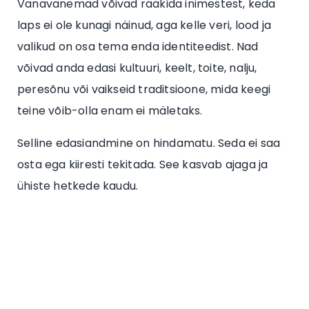
Vanavanemad võivad rääkida inimestest, keda
laps ei ole kunagi näinud, aga kelle veri, lood ja
valikud on osa tema enda identiteedist. Nad
võivad anda edasi kultuuri, keelt, toite, nalju,
peresõnu või vaikseid traditsioone, mida keegi
teine võib-olla enam ei mäletaks.
Selline edasiandmine on hindamatu. Seda ei saa
osta ega kiiresti tekitada. See kasvab ajaga ja
ühiste hetkede kaudu.