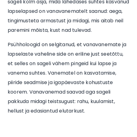
sageli kolm asja, mida lähedases suhtes kasvanud
lapselapsed on vanavanematelt saanud: aega,
tingimusteta armastust ja midagi, mis aitab neil
paremini mõista, kust nad tulevad.
Psühholoogid on selgitanud, et vanavanemate ja
lapselaste vaheline side on eriline just seetõttu,
et selles on sageli vähem pingeid kui lapse ja
vanema suhtes. Vanematel on kasvatamise,
piiride seadmise ja igapäevaste kohustuste
koorem. Vanavanemad saavad aga sageli
pakkuda midagi teistsugust: rahu, kuulamist,
hellust ja edasiantud elutarkust.