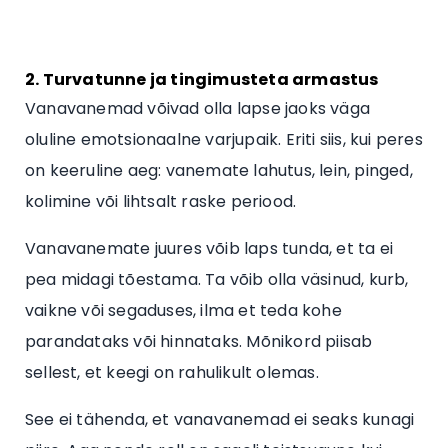
2. Turvatunne ja tingimusteta armastus
Vanavanemad võivad olla lapse jaoks väga
oluline emotsionaalne varjupaik. Eriti siis, kui peres
on keeruline aeg: vanemate lahutus, lein, pinged,
kolimine või lihtsalt raske periood.
Vanavanemate juures võib laps tunda, et ta ei
pea midagi tõestama. Ta võib olla väsinud, kurb,
vaikne või segaduses, ilma et teda kohe
parandataks või hinnataks. Mõnikord piisab
sellest, et keegi on rahulikult olemas.
See ei tähenda, et vanavanemad ei seaks kunagi