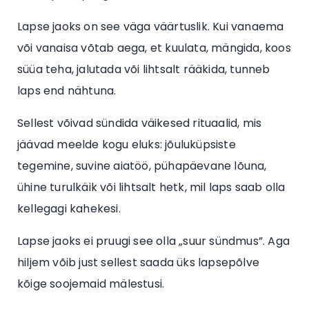
Lapse jaoks on see väga väärtuslik. Kui vanaema
või vanaisa võtab aega, et kuulata, mängida, koos
süüa teha, jalutada või lihtsalt rääkida, tunneb
laps end nähtuna.
Sellest võivad sündida väikesed rituaalid, mis
jäävad meelde kogu eluks: jõuluküpsiste
tegemine, suvine aiatöö, pühapäevane lõuna,
ühine turulkäik või lihtsalt hetk, mil laps saab olla
kellegagi kahekesi.
Lapse jaoks ei pruugi see olla „suur sündmus”. Aga
hiljem võib just sellest saada üks lapsepõlve
kõige soojemaid mälestusi.