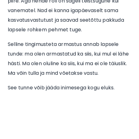
piire. Aga nende roll on sageli teistsugune kui
vanematel. Nad ei kanna igapäevaselt sama
kasvatusvastutust ja saavad seetõttu pakkuda
lapsele rohkem pehmet tuge.
Selline tingimusteta armastus annab lapsele
tunde: ma olen armastatud ka siis, kui mul ei lähe
hästi. Ma olen oluline ka siis, kui ma ei ole täiuslik.
Ma võin tulla ja mind võetakse vastu.
See tunne võib jääda inimesega kogu eluks.