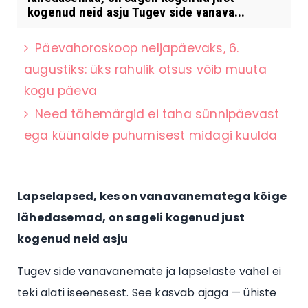
kogenud neid asju Tugev side vanava...
Päevahoroskoop neljapäevaks, 6.
augustiks: üks rahulik otsus võib muuta
kogu päeva
Need tähemärgid ei taha sünnipäevast
ega küünalde puhumisest midagi kuulda
Lapselapsed, kes on vanavanematega kõige
lähedasemad, on sageli kogenud just
kogenud neid asju
Tugev side vanavanemate ja lapselaste vahel ei
teki alati iseenesest. See kasvab ajaga — ühiste