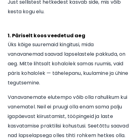
Just sellistest hetkedest kasvab side, mis võib
kesta kogu elu.
1. Päriselt koos veedetud aeg
Üks kõige suuremaid kingitusi, mida
vanavanemad saavad lapselastele pakkuda, on
aeg. Mitte lihtsalt kohalolek samas ruumis, vaid
päris kohalolek — tähelepanu, kuulamine ja ühine
tegutsemine.
Vanavanemate elutempo võib olla rahulikum kui
vanematel. Neil ei pruugi olla enam sama palju
igapäevast kiirustamist, tööpingeid ja laste
kasvatamise praktilisi kohustusi. Seetõttu saavad
nad lapselapsega olles tihti rohkem hetkes olla.