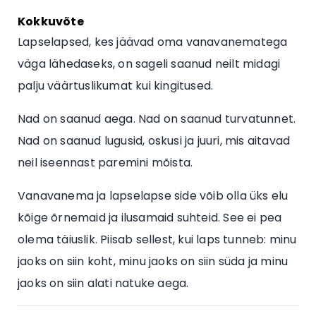
Kokkuvõte
Lapselapsed, kes jäävad oma vanavanematega
väga lähedaseks, on sageli saanud neilt midagi
palju väärtuslikumat kui kingitused.
Nad on saanud aega. Nad on saanud turvatunnet.
Nad on saanud lugusid, oskusi ja juuri, mis aitavad
neil iseennast paremini mõista.
Vanavanema ja lapselapse side võib olla üks elu
kõige õrnemaid ja ilusamaid suhteid. See ei pea
olema täiuslik. Piisab sellest, kui laps tunneb: minu
jaoks on siin koht, minu jaoks on siin süda ja minu
jaoks on siin alati natuke aega.