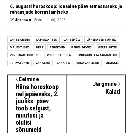
6. augusti horoskoop: ideaalne päev armastuseks ja
rahaasjade korrastamiseks
Unknown
August 06, 2026
LAPSE ARENG
LAPSELAPSED
LAPSEPÕLV
LÄHEDASED SUHTED
MÄLESTUSED
PERE
PEREKOND
PERESIDEMED
PERESUHTED
PERETRADITSIOONID
PSÜHHOLOOGIA
TINGIMUSTETA ARMASTUS
TURVATUNNE
VANAEMA
VANAISA
VANAVANEMAD
VIIMASED
Eelmine
Järgmine
Hiina horoskoop
Kalad
neljapäevaks, 2.
juuliks: päev
toob selgust,
muutusi ja
olulisi
sõnumeid