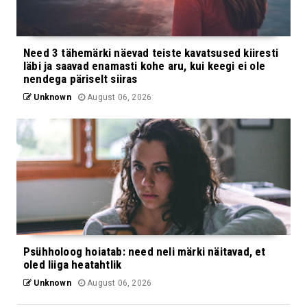
Need 3 tähemärki näevad teiste kavatsused kiiresti
läbi ja saavad enamasti kohe aru, kui keegi ei ole
nendega päriselt siiras
Unknown
August 06, 2026
Psühholoog hoiatab: need neli märki näitavad, et
oled liiga heatahtlik
Unknown
August 06, 2026