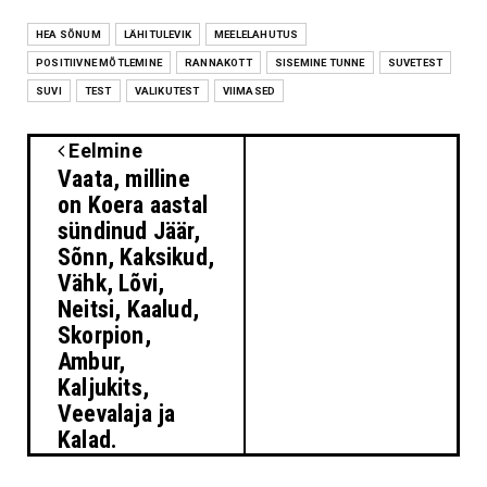
HEA SÕNUM
LÄHITULEVIK
MEELELAHUTUS
POSITIIVNE MÕTLEMINE
RANNAKOTT
SISEMINE TUNNE
SUVETEST
SUVI
TEST
VALIKUTEST
VIIMASED
Eelmine
Vaata, milline
on Koera aastal
sündinud Jäär,
Sõnn, Kaksikud,
Vähk, Lõvi,
Neitsi, Kaalud,
Skorpion,
Ambur,
Kaljukits,
Veevalaja ja
Kalad.