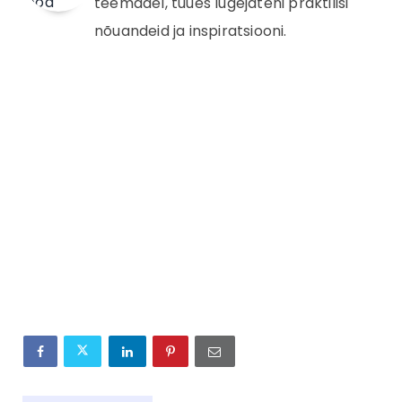
teemadel, tuues lugejateni praktilisi
nõuandeid ja inspiratsiooni.