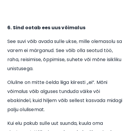
6. Sind ootab ees uus võimalus
See suvi võib avada sulle ukse, mille olemasolu sa
varem ei märganud. See võib olla seotud töö,
raha, reisimise, õppimise, suhete või mõne isikliku
unistusega.
Oluline on mitte öelda liiga kiiresti „ei”. Mõni
võimalus võib alguses tunduda väike või
ebakindel, kuid hiljem võib sellest kasvada midagi
palju olulisemat.
Kui elu pakub sulle uut suunda, kuula oma