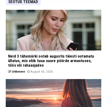
SEOTUD TEEMAD
Neid 3 tähemärki ootab augustis täiesti ootamatu
üllatus, mis võib tuua suure pöörde armastuses,
töös või rahaasjades
Unknown
August 06, 2026