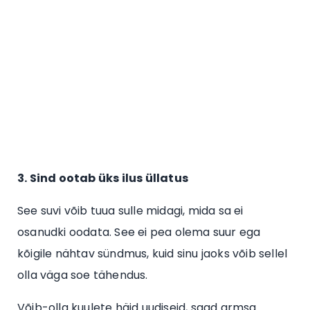
3. Sind ootab üks ilus üllatus
See suvi võib tuua sulle midagi, mida sa ei
osanudki oodata. See ei pea olema suur ega
kõigile nähtav sündmus, kuid sinu jaoks võib sellel
olla väga soe tähendus.
Võib-olla kuulete häid uudiseid, saad armsa