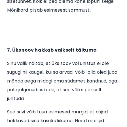
sisetunnet. Kõik ei pea olema kohe lõpuni selge.
Mõnikord piisab esimesest sammust.
7. Üks soov hakkab vaikselt täituma
Sinu valik näitab, et üks soov või unistus ei ole
sugugi nii kaugel, kui sa arvad. Võib-olla oled juba
mõnda aega midagi oma südames kandnud, aga
pole julgenud uskuda, et see võiks päriselt
juhtuda.
See suvi võib tuua esimesed märgid, et asjad
hakkavad sinu kasuks liikuma. Need märgid