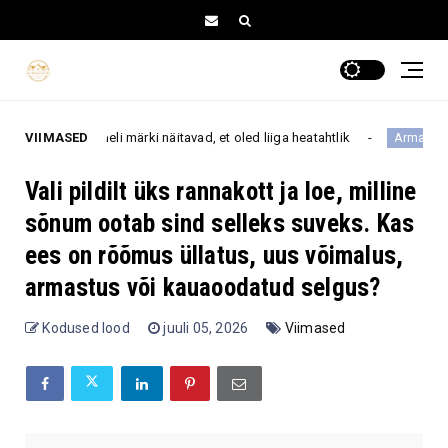
 neli märki näitavad, et oled liiga heatahtlik
VIIMASED
Kaksikud,
Armastus
Vali pildilt üks rannakott ja loe, milline
sõnum ootab sind selleks suveks. Kas
ees on rõõmus üllatus, uus võimalus,
armastus või kauaoodatud selgus?
Kodused lood
juuli 05, 2026
Viimased