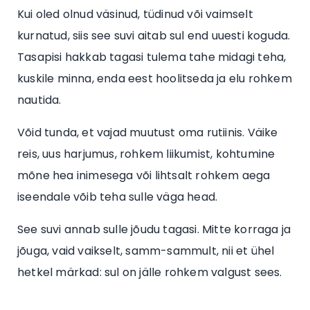
Kui oled olnud väsinud, tüdinud või vaimselt
kurnatud, siis see suvi aitab sul end uuesti koguda.
Tasapisi hakkab tagasi tulema tahe midagi teha,
kuskile minna, enda eest hoolitseda ja elu rohkem
nautida.
Võid tunda, et vajad muutust oma rutiinis. Väike
reis, uus harjumus, rohkem liikumist, kohtumine
mõne hea inimesega või lihtsalt rohkem aega
iseendale võib teha sulle väga head.
See suvi annab sulle jõudu tagasi. Mitte korraga ja
jõuga, vaid vaikselt, samm-sammult, nii et ühel
hetkel märkad: sul on jälle rohkem valgust sees.