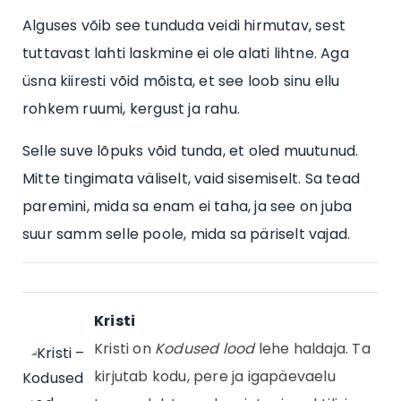
Alguses võib see tunduda veidi hirmutav, sest
tuttavast lahti laskmine ei ole alati lihtne. Aga
üsna kiiresti võid mõista, et see loob sinu ellu
rohkem ruumi, kergust ja rahu.
Selle suve lõpuks võid tunda, et oled muutunud.
Mitte tingimata väliselt, vaid sisemiselt. Sa tead
paremini, mida sa enam ei taha, ja see on juba
suur samm selle poole, mida sa päriselt vajad.
Kristi
Kristi on
Kodused lood
lehe haldaja. Ta
kirjutab kodu, pere ja igapäevaelu