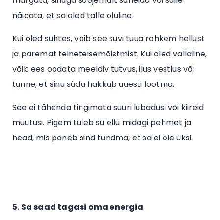
märgata, sinuga soojemalt suhelda või sulle
näidata, et sa oled talle oluline.
Kui oled suhtes, võib see suvi tuua rohkem hellust
ja paremat teineteisemõistmist. Kui oled vallaline,
võib ees oodata meeldiv tutvus, ilus vestlus või
tunne, et sinu süda hakkab uuesti lootma.
See ei tähenda tingimata suuri lubadusi või kiireid
muutusi. Pigem tuleb su ellu midagi pehmet ja
head, mis paneb sind tundma, et sa ei ole üksi.
5. Sa saad tagasi oma energia