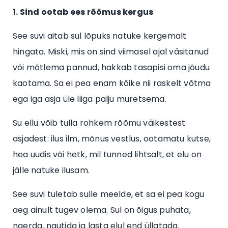
1. Sind ootab ees rõõmus kergus
See suvi aitab sul lõpuks natuke kergemalt
hingata. Miski, mis on sind viimasel ajal väsitanud
või mõtlema pannud, hakkab tasapisi oma jõudu
kaotama. Sa ei pea enam kõike nii raskelt võtma
ega iga asja üle liiga palju muretsema.
Su ellu võib tulla rohkem rõõmu väikestest
asjadest: ilus ilm, mõnus vestlus, ootamatu kutse,
hea uudis või hetk, mil tunned lihtsalt, et elu on
jälle natuke ilusam.
See suvi tuletab sulle meelde, et sa ei pea kogu
aeg ainult tugev olema. Sul on õigus puhata,
naerda, nautida ja lasta elul end üllatada.