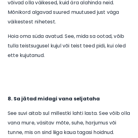
võivad olla väikesed, kuid ära alahinda neid.
Mõnikord algavad suured muutused just väga
väikestest nihetest.
Hoia oma süda avatud. See, mida sa ootad, võib
tulla teistsugusel kujul või teist teed pidi, kui oled
ette kujutanud.
8. Sa jätad midagi vana seljataha
See suvi aitab sul millestki lahti lasta. See võib olla
vana mure, väsitav mõte, suhe, harjumus või
tunne, mis on sind liiga kaua tagasi hoidnud.