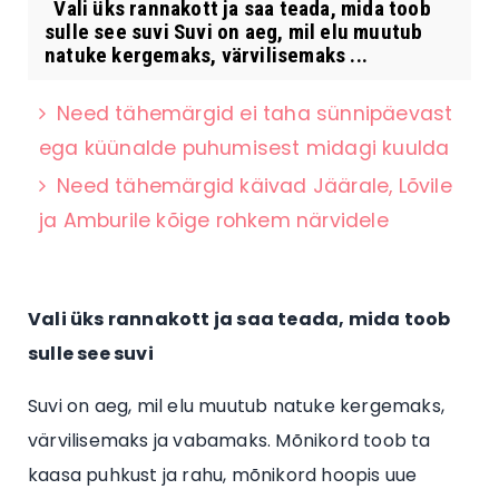
Vali üks rannakott ja saa teada, mida toob
sulle see suvi Suvi on aeg, mil elu muutub
natuke kergemaks, värvilisemaks ...
Need tähemärgid ei taha sünnipäevast
ega küünalde puhumisest midagi kuulda
Need tähemärgid käivad Jäärale, Lõvile
ja Amburile kõige rohkem närvidele
Vali üks rannakott ja saa teada, mida toob
sulle see suvi
Suvi on aeg, mil elu muutub natuke kergemaks,
värvilisemaks ja vabamaks. Mõnikord toob ta
kaasa puhkust ja rahu, mõnikord hoopis uue