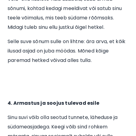
sõnumi, kohtad kedagi meeldivat või satub sinu
teele võimalus, mis teeb südame rõõmsaks.
Midagi tuleb sinu ellu justkui õigel hetkel.
Selle suve sõnum sulle on lihtne: ära arva, et kõik
ilusad asjad on juba möödas. Mõned kõige
paremad hetked võivad alles tulla.
4. Armastus ja soojus tulevad esile
Sinu suvi võib olla seotud tunnete, läheduse ja
südameasjadega. Keegi võib sind rohkem