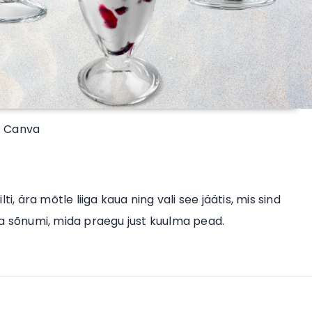
 : Canva
i, ära mõtle liiga kaua ning vali see jäätis, mis sind
ea sõnumi, mida praegu just kuulma pead.