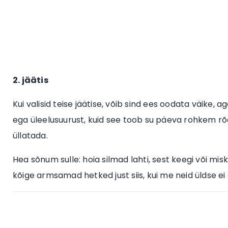
2. jäätis
Kui valisid teise jäätise, võib sind ees oodata väike, a
ega üleelusuurust, kuid see toob su päeva rohkem rõõmu
üllatada.
Hea sõnum sulle: hoia silmad lahti, sest keegi või m
kõige armsamad hetked just siis, kui me neid üldse ei