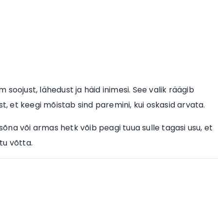
m soojust, lähedust ja häid inimesi. See valik räägib
t, et keegi mõistab sind paremini, kui oskasid arvata.
 sõna või armas hetk võib peagi tuua sulle tagasi usu, et
tu võtta.