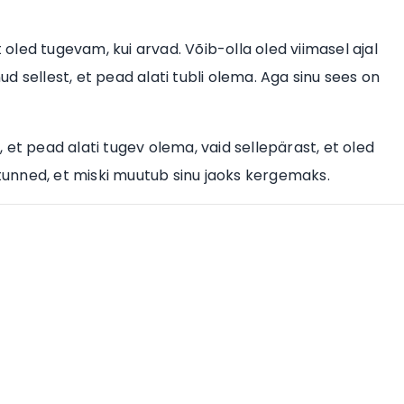
t oled tugevam, kui arvad. Võib-olla oled viimasel ajal
 sellest, et pead alati tubli olema. Aga sinu sees on
et pead alati tugev olema, vaid sellepärast, et oled
agi tunned, et miski muutub sinu jaoks kergemaks.