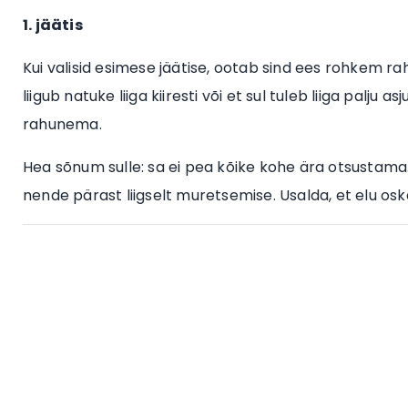
1. jäätis
Kui valisid esimese jäätise, ootab sind ees rohkem rahu
liigub natuke liiga kiiresti või et sul tuleb liiga palj
rahunema.
Hea sõnum sulle: sa ei pea kõike kohe ära otsustama. 
nende pärast liigselt muretsemise. Usalda, et elu osk