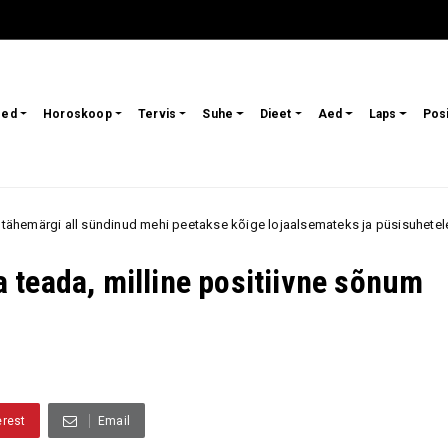
sed
Horoskoop
Tervis
Suhe
Dieet
Aed
Laps
Pos
d mehi peetakse kõige lojaalsemateks ja püsisuhetele orienteeritumateks pa
aa teada, milline positiivne sõnum
erest
Email