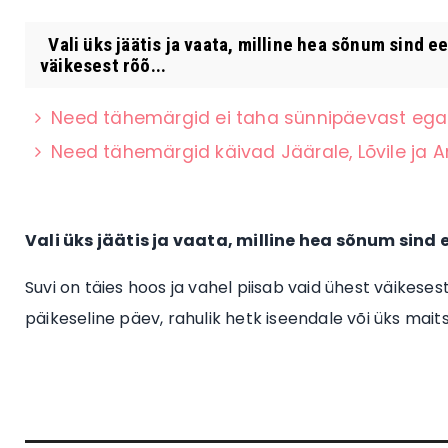
Vali üks jäätis ja vaata, milline hea sõnum sind ee
väikesest rõõ...
Need tähemärgid ei taha sünnipäevast ega
Need tähemärgid käivad Jäärale, Lõvile ja A
Vali üks jäätis ja vaata, milline hea sõnum sind
Suvi on täies hoos ja vahel piisab vaid ühest väikese
päikeseline päev, rahulik hetk iseendale või üks mait