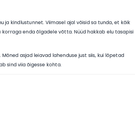
 ja kindlustunnet. Viimasel ajal võisid sa tunda, et kõik
u asju korraga enda õlgadele võtta. Nüüd hakkab elu tasapisi
Mõned asjad leiavad lahenduse just siis, kui lõpetad
ab sind viia õigesse kohta.