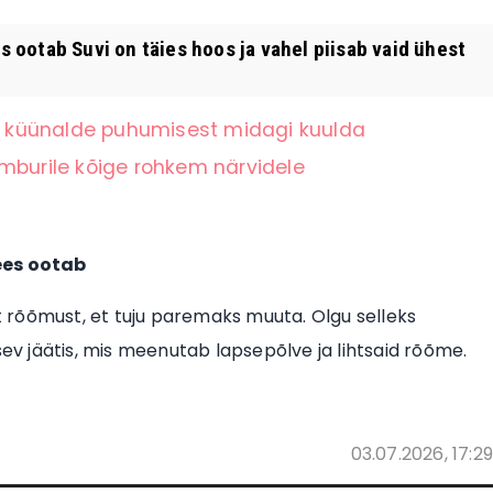
s ootab Suvi on täies hoos ja vahel piisab vaid ühest
 küünalde puhumisest midagi kuulda
mburile kõige rohkem närvidele
 ees ootab
st rõõmust, et tuju paremaks muuta. Olgu selleks
sev jäätis, mis meenutab lapsepõlve ja lihtsaid rõõme.
03.07.2026, 17:29