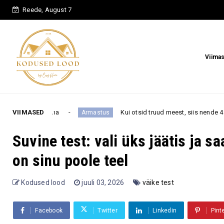
Reede, August 7
Viima
VIIMASED
Kui otsid truud meest, siis nende 4 tähemärgi all sündinu
Armastus
Suvine test: vali üks jäätis ja s
on sinu poole teel
Kodused lood
juuli 03, 2026
väike test
Facebook
Twitter
Linkedin
Pint