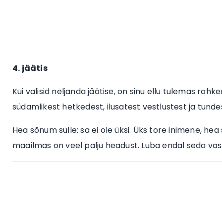
4. jäätis
Kui valisid neljanda jäätise, on sinu ellu tulemas rohke
südamlikest hetkedest, ilusatest vestlustest ja tundes
Hea sõnum sulle: sa ei ole üksi. Üks tore inimene, hea
maailmas on veel palju headust. Luba endal seda vas