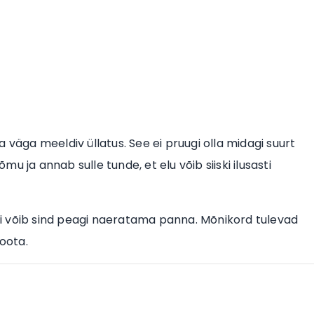
ga väga meeldiv üllatus. See ei pruugi olla midagi suurt
 ja annab sulle tunde, et elu võib siiski ilusasti
iski võib sind peagi naeratama panna. Mõnikord tulevad
 oota.