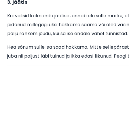
3. jäätis
Kui valisid kolmanda jäätise, annab elu sulle märku, e
pidanud millegagi üksi hakkama saama või oled väsinud
palju rohkem jõudu, kui sa ise endale vahel tunnistad.
Hea sõnum sulle: sa saad hakkama. Mitte sellepärast, 
juba nii paljust läbi tulnud ja ikka edasi liikunud. Pe