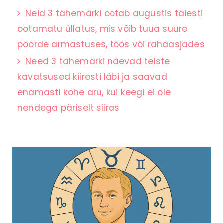
Neid 3 tähemärki ootab augustis täiesti
ootamatu üllatus, mis võib tuua suure
pöörde armastuses, töös või rahaasjades
Need 3 tähemärki näevad teiste
kavatsused kiiresti läbi ja saavad
enamasti kohe aru, kui keegi ei ole
nendega päriselt siiras