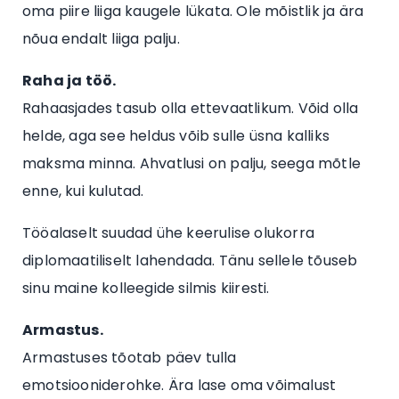
oma piire liiga kaugele lükata. Ole mõistlik ja ära
nõua endalt liiga palju.
Raha ja töö.
Rahaasjades tasub olla ettevaatlikum. Võid olla
helde, aga see heldus võib sulle üsna kalliks
maksma minna. Ahvatlusi on palju, seega mõtle
enne, kui kulutad.
Tööalaselt suudad ühe keerulise olukorra
diplomaatiliselt lahendada. Tänu sellele tõuseb
sinu maine kolleegide silmis kiiresti.
Armastus.
Armastuses tõotab päev tulla
emotsiooniderohke. Ära lase oma võimalust