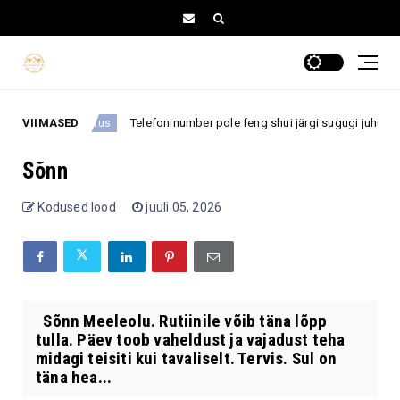
VIIMASED
Telefoninumber pole feng shui järgi sugugi juhuslik: 
Armastus
Sõnn
Kodused lood
juuli 05, 2026
Sõnn Meeleolu. Rutiinile võib täna lõpp
tulla. Päev toob vaheldust ja vajadust teha
midagi teisiti kui tavaliselt. Tervis. Sul on
täna hea...