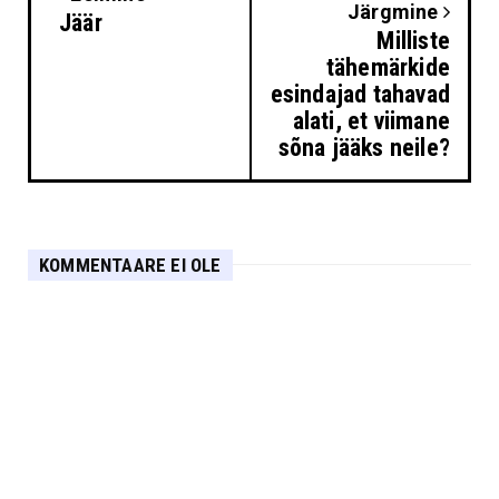
Järgmine
Jäär
Milliste
tähemärkide
esindajad tahavad
alati, et viimane
sõna jääks neile?
KOMMENTAARE EI OLE