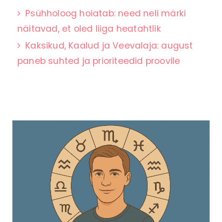
Psühholoog hoiatab: need neli märki
näitavad, et oled liiga heatahtlik
Kaksikud, Kaalud ja Veevalaja: august
paneb suhted ja prioriteedid proovile