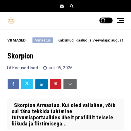
atahtlik
VIIMASED
Kaksikud, Kaalud ja Veevalaja: august paneb su
Armastus
Skorpion
Kodused lood
juuli 05, 2026
Skorpion Armastus. Kui oled vallaline, võib
sul täna tekkida tahtmine
tutvumisportaalides ühelt profiililt teisele
liikuda ja flirtimisega...