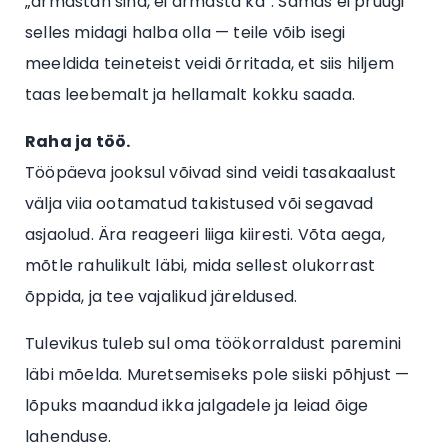
„armastan sind, ei armasta ka”. Samas ei pruugi
selles midagi halba olla — teile võib isegi
meeldida teineteist veidi õrritada, et siis hiljem
taas leebemalt ja hellamalt kokku saada.
Raha ja töö.
Tööpäeva jooksul võivad sind veidi tasakaalust
välja viia ootamatud takistused või segavad
asjaolud. Ära reageeri liiga kiiresti. Võta aega,
mõtle rahulikult läbi, mida sellest olukorrast
õppida, ja tee vajalikud järeldused.
Tulevikus tuleb sul oma töökorraldust paremini
läbi mõelda. Muretsemiseks pole siiski põhjust —
lõpuks maandud ikka jalgadele ja leiad õige
lahenduse.