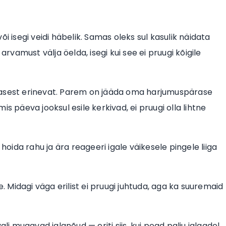
õi isegi veidi häbelik. Samas oleks sul kasulik näidata
amust välja öelda, isegi kui see ei pruugi kõigile
rasest erinevat. Parem on jääda oma harjumuspärase
 mis päeva jooksul esile kerkivad, ei pruugi olla lihtne
hoida rahu ja ära reageeri igale väikesele pingele liiga
Midagi väga erilist ei pruugi juhtuda, aga ka suuremaid
i mugavad jalanõud — eriti siis, kui pead palju jalgadel