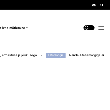
itiivne mõtlemine
jõukusega
Nende 4 tähemärgiga ei maksa niisama tüli n
astroloogia