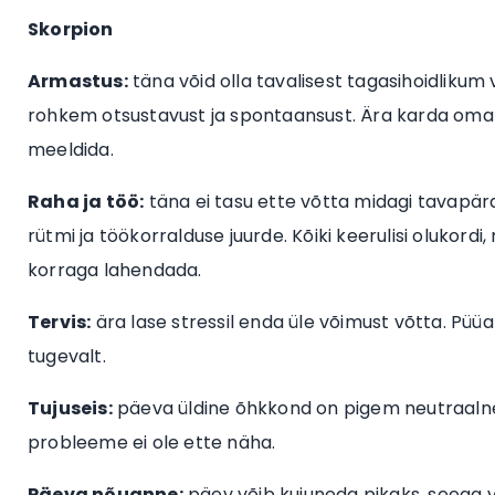
Skorpion
Armastus:
täna võid olla tavalisest tagasihoidlikum v
rohkem otsustavust ja spontaansust. Ära karda oma arv
meeldida.
Raha ja töö:
täna ei tasu ette võtta midagi tavapä
rütmi ja töökorralduse juurde. Kõiki keerulisi olukordi,
korraga lahendada.
Tervis:
ära lase stressil enda üle võimust võtta. Püüa 
tugevalt.
Tujuseis:
päeva üldine õhkkond on pigem neutraalne. 
probleeme ei ole ette näha.
Päeva nõuanne:
päev võib kujuneda pikaks, seega val