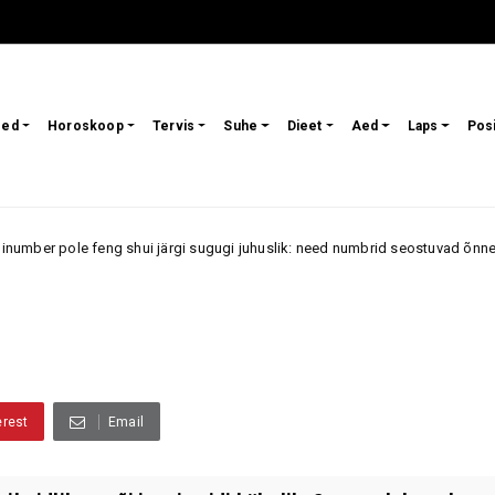
sed
Horoskoop
Tervis
Suhe
Dieet
Aed
Laps
Pos
ng shui järgi sugugi juhuslik: need numbrid seostuvad õnne, armastuse ja 
erest
Email