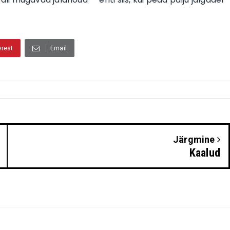
erest
Email
Järgmine
Kaalud