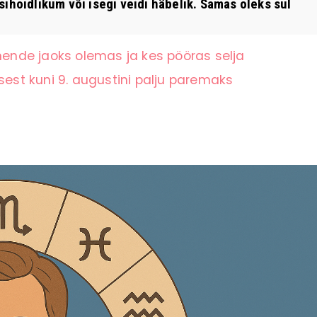
ihoidlikum või isegi veidi häbelik. Samas oleks sul
 nende jaoks olemas ja kes pööras selja
st kuni 9. augustini palju paremaks