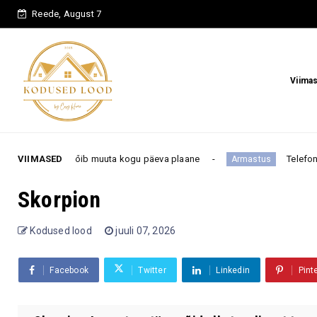
Reede, August 7
Viima
e võib muuta kogu päeva plaane
VIIMASED
Telefoninumber pole fe
Armastus
Skorpion
Kodused lood
juuli 07, 2026
Facebook
Twitter
Linkedin
Pint