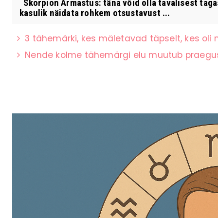
Skorpion Armastus: täna võid olla tavalisest tagas
kasulik näidata rohkem otsustavust ...
3 tähemärki, kes mäletavad täpselt, kes oli
Nende kolme tähemärgi elu muutub praeguse