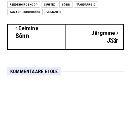
REEDE HOROSKOOP
SUHTED
SÕNN
TÄHEMÄRGID
TÄNANE HOROSKOOP
VIIMASED
Eelmine
Järgmine
Sõnn
Jäär
KOMMENTAARE EI OLE