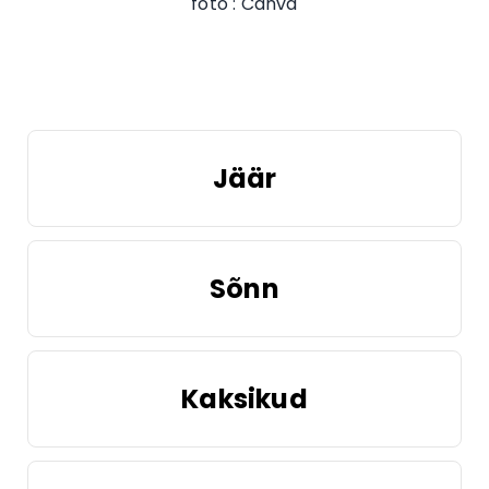
foto : Canva
Jäär
Sõnn
Kaksikud