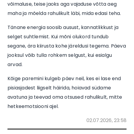
võimaluse, teise jaoks aga vajaduse võtta aeg
maha ja mõelda rahulikult läbi, mida edasi teha.
Tänane energia soosib ausust, kannatlikkust ja
selget suhtlemist. Kui mõni olukord tundub
segane, ära kiirusta kohe järeldusi tegema. Päeva
jooksul võib tulla rohkem selgust, kui esialgu
arvad.
Kõige paremini kulgeb päev neil, kes ei lase end
pisiasjadest liigselt häirida, hoiavad südame
avatuna ja teevad oma otsused rahulikult, mitte
hetkeemotsiooni ajel.
02.07.2026, 23:58