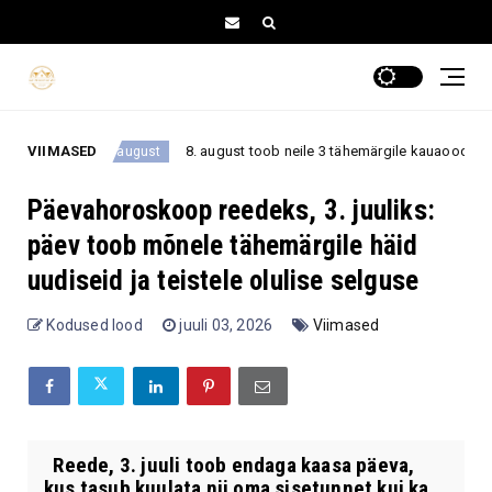
VIIMASED
8. august toob neile 3 tähemärgile kauaoodatud pöörde –
8. august
Päevahoroskoop reedeks, 3. juuliks:
päev toob mõnele tähemärgile häid
uudiseid ja teistele olulise selguse
Kodused lood
juuli 03, 2026
Viimased
Reede, 3. juuli toob endaga kaasa päeva,
kus tasub kuulata nii oma sisetunnet kui ka