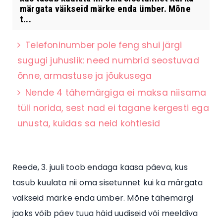
märgata väikseid märke enda ümber. Mõne
t...
Telefoninumber pole feng shui järgi
sugugi juhuslik: need numbrid seostuvad
õnne, armastuse ja jõukusega
Nende 4 tähemärgiga ei maksa niisama
tüli norida, sest nad ei tagane kergesti ega
unusta, kuidas sa neid kohtlesid
Reede, 3. juuli toob endaga kaasa päeva, kus
tasub kuulata nii oma sisetunnet kui ka märgata
väikseid märke enda ümber. Mõne tähemärgi
jaoks võib päev tuua häid uudiseid või meeldiva