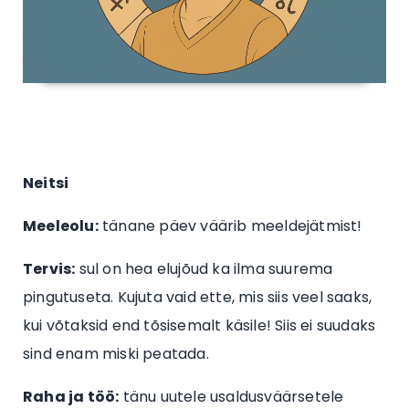
Neitsi
Meeleolu:
tänane päev väärib meeldejätmist!
Tervis:
sul on hea elujõud ka ilma suurema
pingutuseta. Kujuta vaid ette, mis siis veel saaks,
kui võtaksid end tõsisemalt käsile! Siis ei suudaks
sind enam miski peatada.
Raha ja töö:
tänu uutele usaldusväärsetele