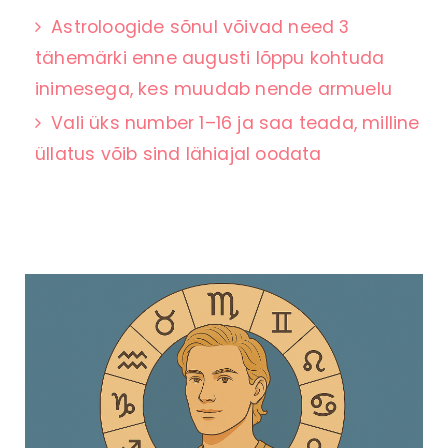
Astroloogide sõnul võivad need 3
tähemärki enne augusti lõppu kohtuda
inimesega, kes muudab nende armuelu
Vali üks number 1–16 ja saa teada, milline
üllatus võib sind lähiajal oodata