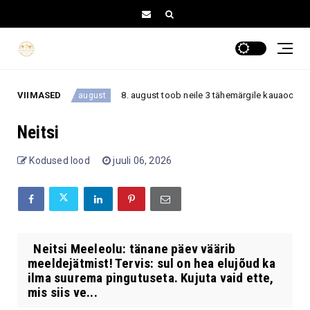
kult
VIIMASED
8. august toob neile 3 tähemärgile kauaoodatud pö
8. august
Neitsi
Kodused lood
juuli 06, 2026
Neitsi Meeleolu: tänane päev väärib
meeldejätmist! Tervis: sul on hea elujõud ka
ilma suurema pingutuseta. Kujuta vaid ette,
mis siis ve...