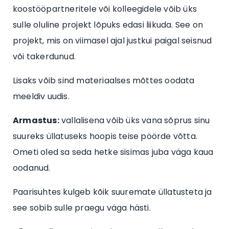
koostööpartneritele või kolleegidele võib üks
sulle oluline projekt lõpuks edasi liikuda. See on
projekt, mis on viimasel ajal justkui paigal seisnud
või takerdunud.
Lisaks võib sind materiaalses mõttes oodata
meeldiv uudis.
Armastus:
vallalisena võib üks vana sõprus sinu
suureks üllatuseks hoopis teise pöörde võtta.
Ometi oled sa seda hetke sisimas juba väga kaua
oodanud.
Paarisuhtes kulgeb kõik suuremate üllatusteta ja
see sobib sulle praegu väga hästi.