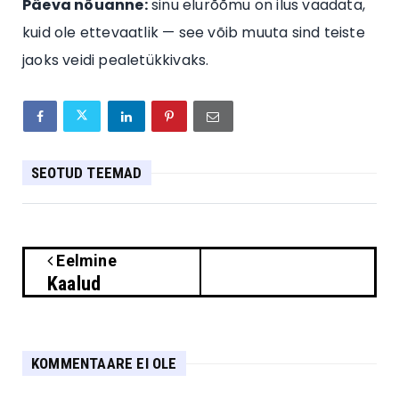
Päeva nõuanne:
sinu elurõõmu on ilus vaadata,
kuid ole ettevaatlik — see võib muuta sind teiste
jaoks veidi pealetükkivaks.
SEOTUD TEEMAD
Eelmine
Kaalud
KOMMENTAARE EI OLE