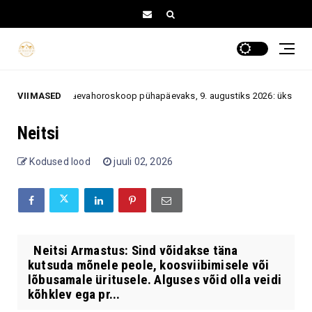
VIIMASED
Päevahoroskoop pühapäevaks, 9. augustiks 2026: üks ootamatu v
 august
Neitsi
Kodused lood
juuli 02, 2026
Neitsi Armastus: Sind võidakse täna
kutsuda mõnele peole, koosviibimisele või
lõbusamale üritusele. Alguses võid olla veidi
kõhklev ega pr...