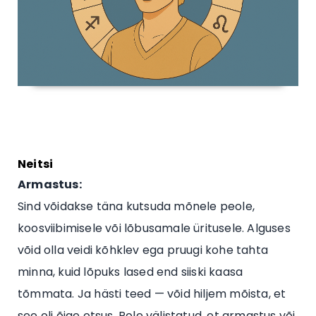
Neitsi
Armastus:
Sind võidakse täna kutsuda mõnele peole,
koosviibimisele või lõbusamale üritusele. Alguses
võid olla veidi kõhklev ega pruugi kohe tahta
minna, kuid lõpuks lased end siiski kaasa
tõmmata. Ja hästi teed — võid hiljem mõista, et
see oli õige otsus. Pole välistatud, et armastus või