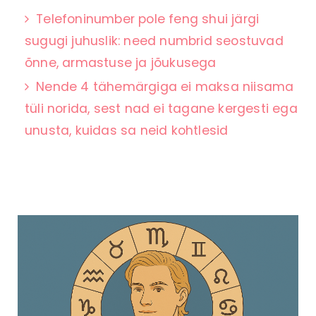
Telefoninumber pole feng shui järgi
sugugi juhuslik: need numbrid seostuvad
õnne, armastuse ja jõukusega
Nende 4 tähemärgiga ei maksa niisama
tüli norida, sest nad ei tagane kergesti ega
unusta, kuidas sa neid kohtlesid