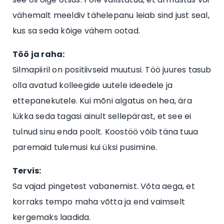
vähemalt meeldiv tähelepanu leiab sind just seal,
kus sa seda kõige vähem ootad.
Töö ja raha:
Silmapiiril on positiivseid muutusi. Töö juures tasub
olla avatud kolleegide uutele ideedele ja
ettepanekutele. Kui mõni algatus on hea, ära
lükka seda tagasi ainult sellepärast, et see ei
tulnud sinu enda poolt. Koostöö võib täna tuua
paremaid tulemusi kui üksi pusimine.
Tervis:
Sa vajad pingetest vabanemist. Võta aega, et
korraks tempo maha võtta ja end vaimselt
kergemaks laadida.