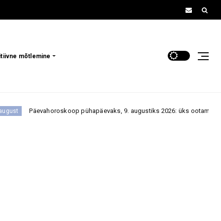
itiivne mõtlemine
roskoop pühapäevaks, 9. augustiks 2026: üks ootamatu vestlus või sõnum v