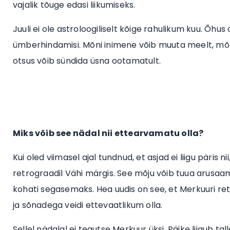
vajalik tõuge edasi liikumiseks.
Juuli ei ole astroloogiliselt kõige rahulikum kuu. Õhus
ümberhindamisi. Mõni inimene võib muuta meelt, mõ
otsus võib sündida üsna ootamatult.
Miks võib see nädal nii ettearvamatu olla?
Kui oled viimasel ajal tundnud, et asjad ei liigu päris 
retrograadil Vähi märgis. See mõju võib tuua arusa
kohati segasemaks. Hea uudis on see, et Merkuuri retro
ja sõnadega veidi ettevaatlikum olla.
Sellel nädalal ei tegutse Merkuur üksi. Päike liigub 