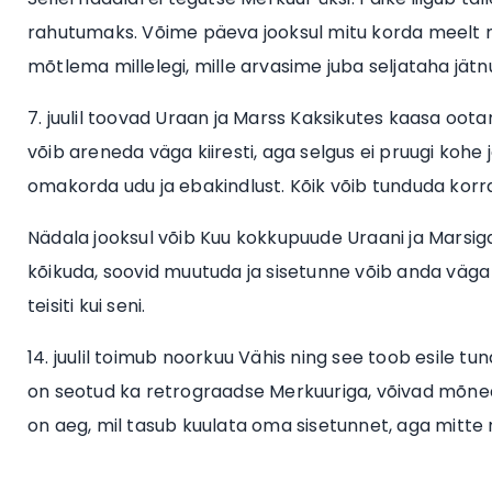
rahutumaks. Võime päeva jooksul mitu korda meelt m
mõtlema millelegi, mille arvasime juba seljataha jätn
7. juulil toovad Uraan ja Marss Kaksikutes kaasa oota
võib areneda väga kiiresti, aga selgus ei pruugi kohe
omakorda udu ja ebakindlust. Kõik võib tunduda korra
Nädala jooksul võib Kuu kokkupuude Uraani ja Marsig
kõikuda, soovid muutuda ja sisetunne võib anda väga 
teisiti kui seni.
14. juulil toimub noorkuu Vähis ning see toob esile t
on seotud ka retrograadse Merkuuriga, võivad mõned v
on aeg, mil tasub kuulata oma sisetunnet, aga mitte r