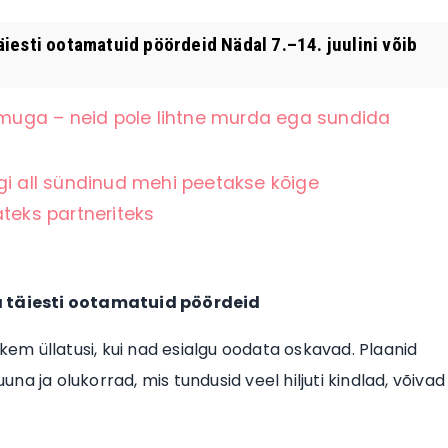
iesti ootamatuid pöördeid Nädal 7.–14. juulini võib
muga – neid pole lihtne murda ega sundida
gi all sündinud mehi peetakse kõige
teks partneriteks
 täiesti ootamatuid pöördeid
hkem üllatusi, kui nad esialgu oodata oskavad. Plaanid
a ja olukorrad, mis tundusid veel hiljuti kindlad, võivad