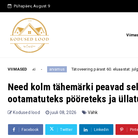
Pühapäev, August 9
Viima
ki
VIIMASED
Tätoveering pärast 60. eluaastat: julge eneseväljendus
arvamus
Need kolm tähemärki peavad sel
ootamatuteks pööreteks ja ülla
Kodused lood
juuli 08, 2026
Vähk
Facebook
Twitter
Linkedin
Pint