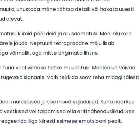
uuta, unustada mõne tähtsa detaili või hakata uuesti
ud olevat.
matusi, kiireid pöördeid ja arusaamatusi. Mõni olukord
 järele jõuda. Neptuuni retrograadne mõju lisab
ga võimalik, aga mitte tingimata lihtne.
a tuua veel viimase hetke muudatusi. Meeleolud võivad
tugevaid signaale. Võib tekkida soov teha midagi täiesti
unded, mälestused ja sisemised vajadused. Kuna noorkuu
estlused või taipamised olla eriti tähenduslikud. See
eageerida liiga kiiresti esimese emotsiooni pealt.