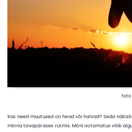
foto
Kas need muutused on head või halvad? Seda näitab ae
minna tavapärases rütmis. Mõni ootamatus võib alguse