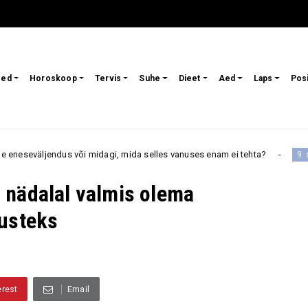
sed
Horoskoop
Tervis
Suhe
Dieet
Aed
Laps
Pos
 või midagi, mida selles vanuses enam ei tehta?
Päevaho
9. august
 nädalal valmis olema
tusteks
erest
Email