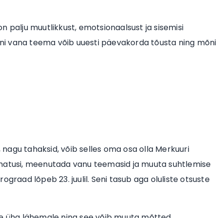
 on palju muutlikkust, emotsionaalsust ja sisemisi
ni vana teema võib uuesti päevakorda tõusta ning mõni
nii, nagu tahaksid, võib selles oma osa olla Merkuuri
amatusi, meenutada vanu teemasid ja muuta suhtlemise
graad lõpeb 23. juulil. Seni tasub aga oluliste otsuste
talle üha lähemale ning see võib muuta mõtted