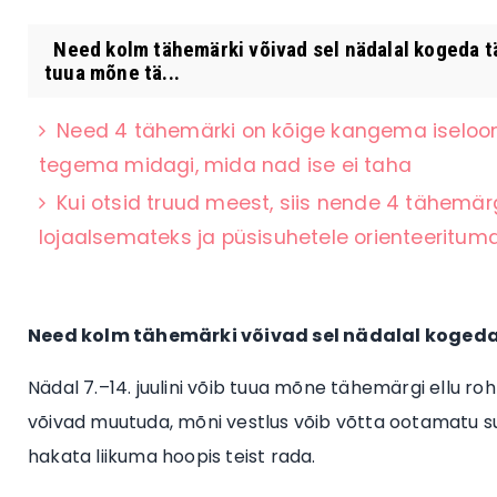
Need kolm tähemärki võivad sel nädalal kogeda tä
tuua mõne tä...
Need 4 tähemärki on kõige kangema iseloo
tegema midagi, mida nad ise ei taha
Kui otsid truud meest, siis nende 4 tähemär
lojaalsemateks ja püsisuhetele orienteerituma
Need kolm tähemärki võivad sel nädalal kogeda
Nädal 7.–14. juulini võib tuua mõne tähemärgi ellu ro
võivad muutuda, mõni vestlus võib võtta ootamatu suun
hakata liikuma hoopis teist rada.