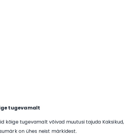
ige tugevamalt
id kõige tugevamalt võivad muutusi tajuda Kaksikud,
usumärk on ühes neist märkidest.