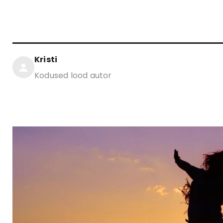
Kristi
Kodused lood autor