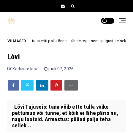
ele tähemärgile tuua eriti palju õnne – ühele tegutsemisjulgust, teisele arma
VIIMASED
Lõvi
Kodused lood
juuli 07, 2026
Lõvi Tujuseis: täna võib ette tulla väike
pettumus või tunne, et kõik ei lähe päris nii,
nagu lootsid. Armastus: püüad palju teha
sellek...