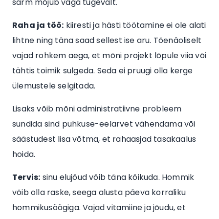
sarm mõjub väga tugevalt.
Raha ja töö:
kiiresti ja hästi töötamine ei ole alati
lihtne ning täna saad sellest ise aru. Tõenäoliselt
vajad rohkem aega, et mõni projekt lõpule viia või
tähtis toimik sulgeda. Seda ei pruugi olla kerge
ülemustele selgitada.
Lisaks võib mõni administratiivne probleem
sundida sind puhkuse-eelarvet vähendama või
säästudest lisa võtma, et rahaasjad tasakaalus
hoida.
Tervis:
sinu elujõud võib täna kõikuda. Hommik
võib olla raske, seega alusta päeva korraliku
hommikusöögiga. Vajad vitamiine ja jõudu, et