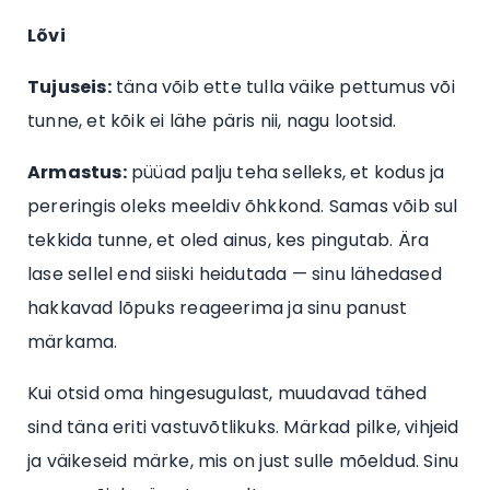
Lõvi
Tujuseis:
täna võib ette tulla väike pettumus või
tunne, et kõik ei lähe päris nii, nagu lootsid.
Armastus:
püüad palju teha selleks, et kodus ja
pereringis oleks meeldiv õhkkond. Samas võib sul
tekkida tunne, et oled ainus, kes pingutab. Ära
lase sellel end siiski heidutada — sinu lähedased
hakkavad lõpuks reageerima ja sinu panust
märkama.
Kui otsid oma hingesugulast, muudavad tähed
sind täna eriti vastuvõtlikuks. Märkad pilke, vihjeid
ja väikeseid märke, mis on just sulle mõeldud. Sinu