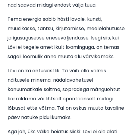
nad saavad midagi endast välja tuua.
Tema energia sobib hästi lavale, kunsti,
muusikasse, tantsu, kirjutamisse, meelelahutusse
ja igasugusesse eneseväljendusse. Isegi siis, kui
Lõvi ei tegele ametlikult loominguga, on temas
sageli loomulik anne muuta elu värvikamaks.
Lõvi on ka entusiastlik. Ta võib olla valmis
näitusele minema, nädalavahetusel
kanuumatkale sõitma, sõpradega mänguõhtut
korraldama või lihtsalt spontaanselt midagi
lõbusat ette võtma. Tal on oskus muuta tavaline
päev natuke pidulikumaks.
Aga jah, üks väike hoiatus siiski: Lõvi ei ole alati