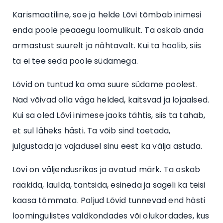
Karismaatiline, soe ja helde Lõvi tõmbab inimesi
enda poole peaaegu loomulikult. Ta oskab anda
armastust suurelt ja nähtavalt. Kui ta hoolib, siis
ta ei tee seda poole südamega.
Lõvid on tuntud ka oma suure südame poolest.
Nad võivad olla väga helded, kaitsvad ja lojaalsed.
Kui sa oled Lõvi inimese jaoks tähtis, siis ta tahab,
et sul läheks hästi. Ta võib sind toetada,
julgustada ja vajadusel sinu eest ka välja astuda.
Lõvi on väljendusrikas ja avatud märk. Ta oskab
rääkida, laulda, tantsida, esineda ja sageli ka teisi
kaasa tõmmata. Paljud Lõvid tunnevad end hästi
loomingulistes valdkondades või olukordades, kus