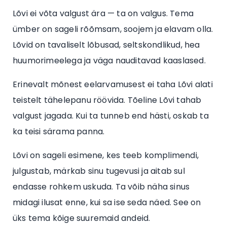
Lõvi ei võta valgust ära — ta on valgus. Tema
ümber on sageli rõõmsam, soojem ja elavam olla.
Lõvid on tavaliselt lõbusad, seltskondlikud, hea
huumorimeelega ja väga nauditavad kaaslased.
Erinevalt mõnest eelarvamusest ei taha Lõvi alati
teistelt tähelepanu röövida. Tõeline Lõvi tahab
valgust jagada. Kui ta tunneb end hästi, oskab ta
ka teisi särama panna.
Lõvi on sageli esimene, kes teeb komplimendi,
julgustab, märkab sinu tugevusi ja aitab sul
endasse rohkem uskuda. Ta võib näha sinus
midagi ilusat enne, kui sa ise seda näed. See on
üks tema kõige suuremaid andeid.