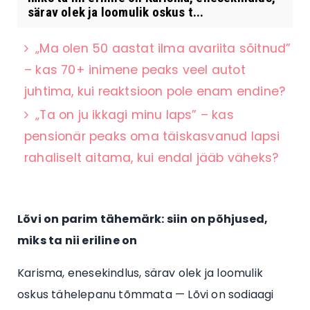
särav olek ja loomulik oskus t...
„Ma olen 50 aastat ilma avariita sõitnud”
– kas 70+ inimene peaks veel autot
juhtima, kui reaktsioon pole enam endine?
„Ta on ju ikkagi minu laps” – kas
pensionär peaks oma täiskasvanud lapsi
rahaliselt aitama, kui endal jääb väheks?
Lõvi on parim tähemärk: siin on põhjused,
miks ta nii eriline on
Karisma, enesekindlus, särav olek ja loomulik
oskus tähelepanu tõmmata — Lõvi on sodiaagi