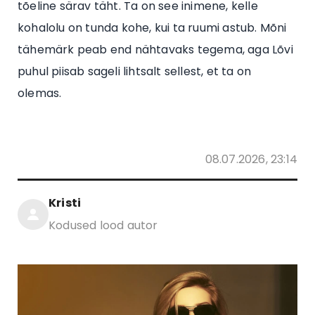
tõeline särav täht. Ta on see inimene, kelle
kohalolu on tunda kohe, kui ta ruumi astub. Mõni
tähemärk peab end nähtavaks tegema, aga Lõvi
puhul piisab sageli lihtsalt sellest, et ta on
olemas.
08.07.2026, 23:14
Kristi
Kodused lood autor