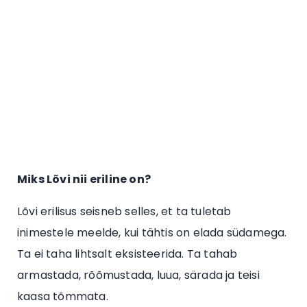
Miks Lõvi nii eriline on?
Lõvi erilisus seisneb selles, et ta tuletab
inimestele meelde, kui tähtis on elada südamega.
Ta ei taha lihtsalt eksisteerida. Ta tahab
armastada, rõõmustada, luua, särada ja teisi
kaasa tõmmata.