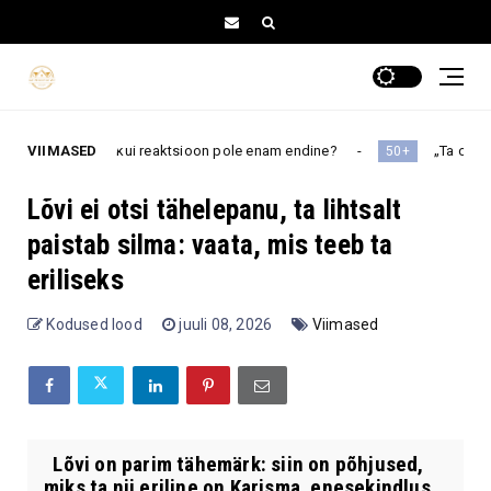
ma, kui reaktsioon pole enam endine?
VIIMASED
„Ta on ju ikkagi minu la
50+
Lõvi ei otsi tähelepanu, ta lihtsalt
paistab silma: vaata, mis teeb ta
eriliseks
Kodused lood
juuli 08, 2026
Viimased
Lõvi on parim tähemärk: siin on põhjused,
miks ta nii eriline on Karisma, enesekindlus,