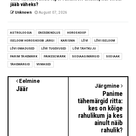
jääb väheks?
Unknown
August 07, 2026
ASTROLOOGIA
ENESEKINDLUS
HOROSKOOP
ISELOOM HOROSKOOBI JÄRGI
KARISMA
LÕVI
LÕVI ISELOOM
LÕVI OMADUSED
LÕVI TUGEVUSED
LÕVI TÄHTKUJU
PARIM TÄHEMÄRK
PÄIKESE MÄRK
SODIAAGIMÄRGID
SODIAAK
TÄHEMÄRGID
VIIMASED
Eelmine
Järgmine
Jäär
Panime
tähemärgid ritta:
kes on kõige
rahulikum ja kes
ainult näib
rahulik?