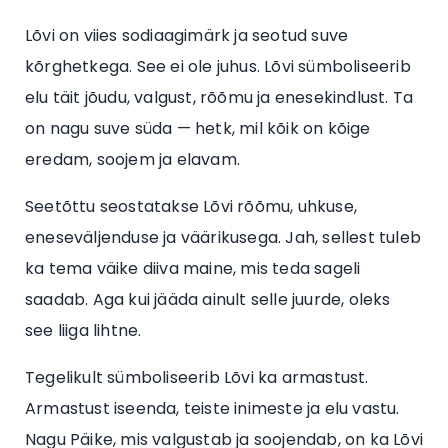
Lõvi on viies sodiaagimärk ja seotud suve
kõrghetkega. See ei ole juhus. Lõvi sümboliseerib
elu täit jõudu, valgust, rõõmu ja enesekindlust. Ta
on nagu suve süda — hetk, mil kõik on kõige
eredam, soojem ja elavam.
Seetõttu seostatakse Lõvi rõõmu, uhkuse,
eneseväljenduse ja väärikusega. Jah, sellest tuleb
ka tema väike diiva maine, mis teda sageli
saadab. Aga kui jääda ainult selle juurde, oleks
see liiga lihtne.
Tegelikult sümboliseerib Lõvi ka armastust.
Armastust iseenda, teiste inimeste ja elu vastu.
Nagu Päike, mis valgustab ja soojendab, on ka Lõvi