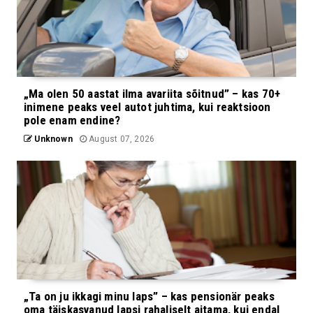
„Ma olen 50 aastat ilma avariita sõitnud” – kas 70+
inimene peaks veel autot juhtima, kui reaktsioon
pole enam endine?
Unknown
August 07, 2026
„Ta on ju ikkagi minu laps” – kas pensionär peaks
oma täiskasvanud lapsi rahaliselt aitama, kui endal