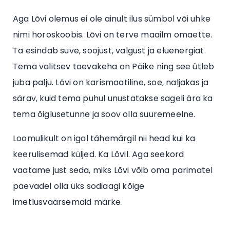
Aga Lõvi olemus ei ole ainult ilus sümbol või uhke
nimi horoskoobis. Lõvi on terve maailm omaette.
Ta esindab suve, soojust, valgust ja eluenergiat.
Tema valitsev taevakeha on Päike ning see ütleb
juba palju. Lõvi on karismaatiline, soe, naljakas ja
särav, kuid tema puhul unustatakse sageli ära ka
tema õiglusetunne ja soov olla suuremeelne.
Loomulikult on igal tähemärgil nii head kui ka
keerulisemad küljed. Ka Lõvil. Aga seekord
vaatame just seda, miks Lõvi võib oma parimatel
päevadel olla üks sodiaagi kõige
imetlusväärsemaid märke.