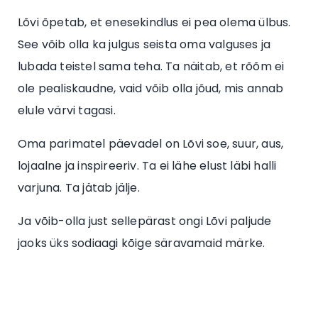
Lõvi õpetab, et enesekindlus ei pea olema ülbus.
See võib olla ka julgus seista oma valguses ja
lubada teistel sama teha. Ta näitab, et rõõm ei
ole pealiskaudne, vaid võib olla jõud, mis annab
elule värvi tagasi.
Oma parimatel päevadel on Lõvi soe, suur, aus,
lojaalne ja inspireeriv. Ta ei lähe elust läbi halli
varjuna. Ta jätab jälje.
Ja võib-olla just sellepärast ongi Lõvi paljude
jaoks üks sodiaagi kõige säravamaid märke.