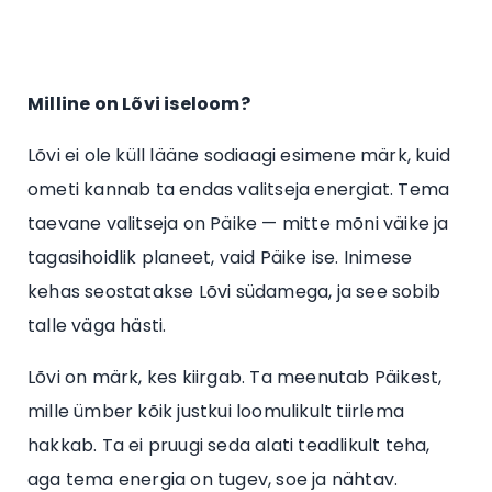
Milline on Lõvi iseloom?
Lõvi ei ole küll lääne sodiaagi esimene märk, kuid
ometi kannab ta endas valitseja energiat. Tema
taevane valitseja on Päike — mitte mõni väike ja
tagasihoidlik planeet, vaid Päike ise. Inimese
kehas seostatakse Lõvi südamega, ja see sobib
talle väga hästi.
Lõvi on märk, kes kiirgab. Ta meenutab Päikest,
mille ümber kõik justkui loomulikult tiirlema
hakkab. Ta ei pruugi seda alati teadlikult teha,
aga tema energia on tugev, soe ja nähtav.