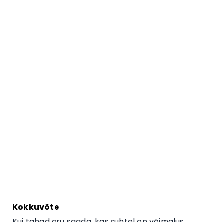
Kokkuvõte
Kui tahad aru saada, kas suhtel on võimalus