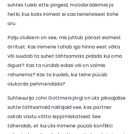
suhtes tuleb ette pingeid, möödarääkimisi ja
hetki, kus kaks inimest ei saa teineteisest kohe
aru.
Palju olulisem on see, mis juhtub pärast esimest
ärritust. Kas inimene tahab iga hinna eest võita
või suudab ta suhet tähtsamaks pidada kui oma
õigust? Kas ta ründab edasi või on valmis
rahunema? Kas ta kuuleb, kui teine püüab
olukorda pehmendada?
Suhteuurija John Gottmani järgi on üks pikaajalise
suhte tähtsamaid näitajaid see, kas partner
oskab vastu võtta leppimiskatseid. See
tähendab, et kui üks inimene püüab konflikti