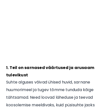
1. Teil on sarnased väärtused ja arusaam
tulevikust
Suhte alguses võivad ühised huvid, sarnane
huumorimeel ja tugev tõmme tunduda kõige
tähtsamad. Need loovad läheduse ja teevad
koosolemise meeldivaks, kuid püsisuhte jaoks