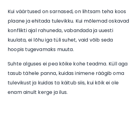
Kui väärtused on sarnased, on lihtsam teha koos
plaane ja ehitada tulevikku. Kui mõlemad oskavad
konflikti ajal rahuneda, vabandada ja uuesti
kuulata, ei lõhu iga tüli suhet, vaid võib seda
hoopis tugevamaks muuta.
Suhte alguses ei pea kõike kohe teadma. Küll aga
tasub tähele panna, kuidas inimene räägib oma
tulevikust ja kuidas ta käitub siis, kui kõik ei ole
enam ainult kerge ja ilus.