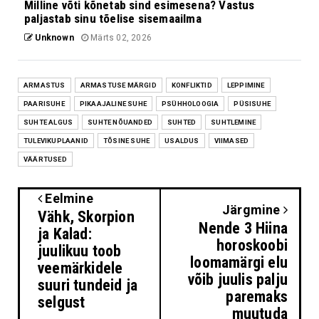
Milline võti kõnetab sind esimesena? Vastus
paljastab sinu tõelise sisemaailma
Unknown
Märts 02, 2026
ARMASTUS
ARMASTUSE MÄRGID
KONFLIKTID
LEPPIMINE
PAARISUHE
PIKAAJALINE SUHE
PSÜHHOLOOGIA
PÜSISUHE
SUHTE ALGUS
SUHTE NÕUANDED
SUHTED
SUHTLEMINE
TULEVIKUPLAANID
TÕSINE SUHE
USALDUS
VIIMASED
VÄÄRTUSED
Eelmine
Järgmine
Vähk, Skorpion
Nende 3 Hiina
ja Kalad:
horoskoobi
juulikuu toob
loomamärgi elu
veemärkidele
võib juulis palju
suuri tundeid ja
paremaks
selgust
muutuda