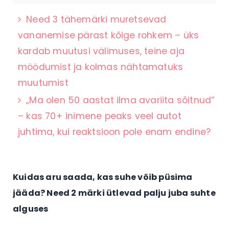
Need 3 tähemärki muretsevad
vananemise pärast kõige rohkem – üks
kardab muutusi välimuses, teine aja
möödumist ja kolmas nähtamatuks
muutumist
„Ma olen 50 aastat ilma avariita sõitnud”
– kas 70+ inimene peaks veel autot
juhtima, kui reaktsioon pole enam endine?
Kuidas aru saada, kas suhe võib püsima
jääda? Need 2 märki ütlevad palju juba suhte
alguses