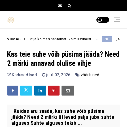
mist ja kolmas nähtamatuks muutumist
VIIMASED
„Ma olen 50 aastat il
70+
Kas teie suhe võib püsima jääda? Need
2 märki annavad olulise vihje
Kodused lood
juuli 02, 2026
väärtused
Kuidas aru saada, kas suhe võib püsima
jääda? Need 2 märki ütlevad palju juba suhte
alguses Suhte alguses tekib ...