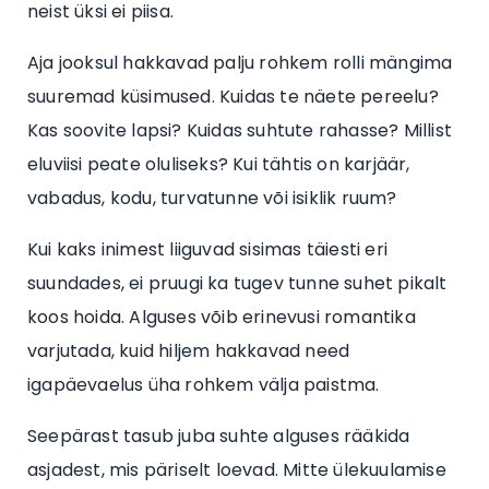
neist üksi ei piisa.
Aja jooksul hakkavad palju rohkem rolli mängima
suuremad küsimused. Kuidas te näete pereelu?
Kas soovite lapsi? Kuidas suhtute rahasse? Millist
eluviisi peate oluliseks? Kui tähtis on karjäär,
vabadus, kodu, turvatunne või isiklik ruum?
Kui kaks inimest liiguvad sisimas täiesti eri
suundades, ei pruugi ka tugev tunne suhet pikalt
koos hoida. Alguses võib erinevusi romantika
varjutada, kuid hiljem hakkavad need
igapäevaelus üha rohkem välja paistma.
Seepärast tasub juba suhte alguses rääkida
asjadest, mis päriselt loevad. Mitte ülekuulamise