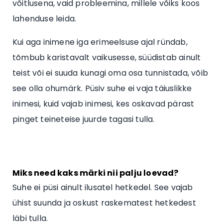
võitlusena, vaid probleemina, millele võiks koos
lahenduse leida.
Kui aga inimene iga erimeelsuse ajal ründab,
tõmbub karistavalt vaikusesse, süüdistab ainult
teist või ei suuda kunagi oma osa tunnistada, võib
see olla ohumärk. Püsiv suhe ei vaja täiuslikke
inimesi, kuid vajab inimesi, kes oskavad pärast
pinget teineteise juurde tagasi tulla.
Miks need kaks märki nii palju loevad?
Suhe ei püsi ainult ilusatel hetkedel. See vajab
ühist suunda ja oskust raskematest hetkedest
läbi tulla.