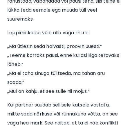
rahustada, vabandada või pausi teha, siis teine ei
lükka teda eemale ega muuda tüli veel
suuremaks.
Leppimiskatse võib olla väga lihtne:
„Ma ütlesin seda halvasti, proovin uuesti.”
„Teeme korraks pausi, enne kui asi liiga teravaks
läheb.”
„Ma ei taha sinuga tülitseda, ma tahan aru
saada.”
„Mul on kahju, et see sulle nii mõjus.”
Kui partner suudab sellisele katsele vastata,
mitte seda nõrkuse või rünnakuna võtta, on see
väga hea märk. See näitab, et ta ei näe konflikti