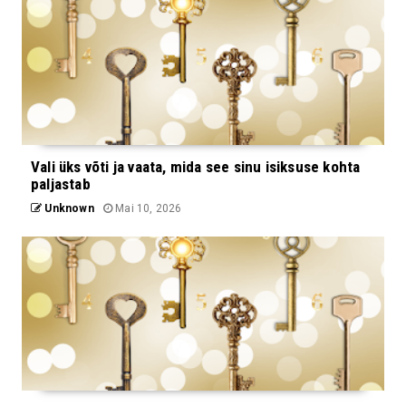
Vali üks võti ja vaata, mida see sinu isiksuse kohta
paljastab
Unknown
Mai 10, 2026