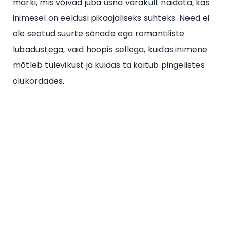
märki, mis võivad juba üsna varakult näidata, kas
inimesel on eeldusi pikaajaliseks suhteks. Need ei
ole seotud suurte sõnade ega romantiliste
lubadustega, vaid hoopis sellega, kuidas inimene
mõtleb tulevikust ja kuidas ta käitub pingelistes
olukordades.