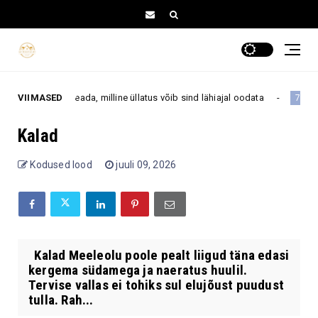
–16 ja saa teada, milline üllatus võib sind lähiajal oodata
VIIMASED
7. august
Kalad
Kodused lood
juuli 09, 2026
Kalad Meeleolu poole pealt liigud täna edasi
kergema südamega ja naeratus huulil.
Tervise vallas ei tohiks sul elujõust puudust
tulla. Rah...