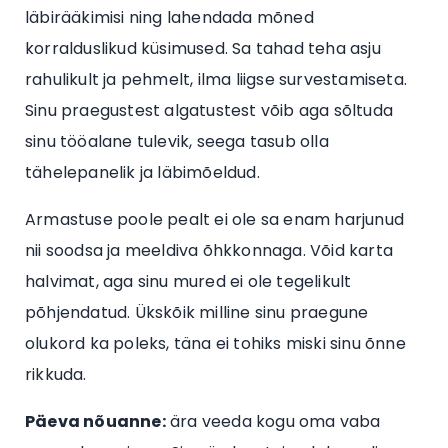
läbirääkimisi ning lahendada mõned
korralduslikud küsimused. Sa tahad teha asju
rahulikult ja pehmelt, ilma liigse survestamiseta.
Sinu praegustest algatustest võib aga sõltuda
sinu tööalane tulevik, seega tasub olla
tähelepanelik ja läbimõeldud.
Armastuse poole pealt ei ole sa enam harjunud
nii soodsa ja meeldiva õhkkonnaga. Võid karta
halvimat, aga sinu mured ei ole tegelikult
põhjendatud. Ükskõik milline sinu praegune
olukord ka poleks, täna ei tohiks miski sinu õnne
rikkuda.
Päeva nõuanne:
ära veeda kogu oma vaba