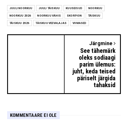
JUULI NOORKUU
JUULI TÄISKUU
KUUSEISUD
NOORKUU
NOORKUU 2026
NOORKUU VÄHIS
SKORPION
TÄISKUU
TÄISKUU 2026
TÄISKUU VEEVALAJAS
VIIMASED
Järgmine
See tähemärk
oleks sodiaagi
parim ülemus:
juht, keda teised
päriselt järgida
tahaksid
KOMMENTAARE EI OLE