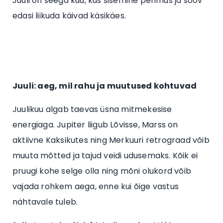
Juuli on seega kuu, kus sisemine pehmus ja soov
edasi liikuda käivad käsikäes.
Juuli: aeg, mil rahu ja muutused kohtuvad
Juulikuu algab taevas üsna mitmekesise
energiaga. Jupiter liigub Lõvisse, Marss on
aktiivne Kaksikutes ning Merkuuri retrograad võib
muuta mõtted ja tajud veidi udusemaks. Kõik ei
pruugi kohe selge olla ning mõni olukord võib
vajada rohkem aega, enne kui õige vastus
nähtavale tuleb.