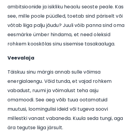
ambitsioonide ja isikliku heaolu seoste peale. Kas
see, mille poole püüdled, toetab sind päriselt või
võtab liiga palju jõudu? Juuli võib panna sind oma
eesmärke ümber hindama, et need oleksid
rohkem kooskõlas sinu sisemise tasakaaluga.
Veevalaja
Täiskuu sinu märgis annab sulle võimsa
energialaengu. Võid tunda, et vajad rohkem
vabadust, ruumi ja võimalust teha asju
omamoodi. See aeg võib tuua ootamatuid
muutusi, loomingulisi ideid või tugeva soovi
millestki vanast vabaneda. Kuula seda tungi, aga
ära tegutse liiga järsult.