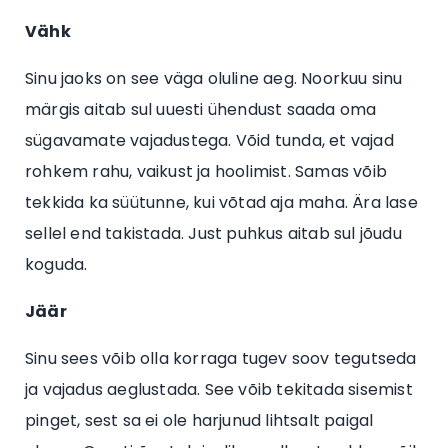
Vähk
Sinu jaoks on see väga oluline aeg. Noorkuu sinu
märgis aitab sul uuesti ühendust saada oma
sügavamate vajadustega. Võid tunda, et vajad
rohkem rahu, vaikust ja hoolimist. Samas võib
tekkida ka süütunne, kui võtad aja maha. Ära lase
sellel end takistada. Just puhkus aitab sul jõudu
koguda.
Jäär
Sinu sees võib olla korraga tugev soov tegutseda
ja vajadus aeglustada. See võib tekitada sisemist
pinget, sest sa ei ole harjunud lihtsalt paigal