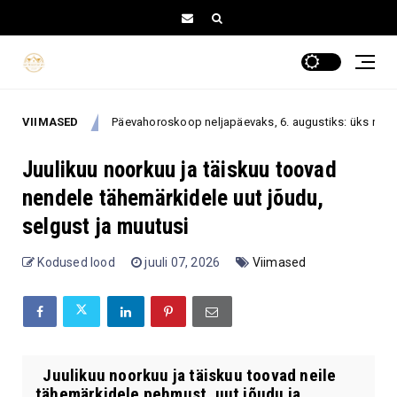
VIIMASED
Päevahoroskoop neljapäevaks, 6. augustiks: üks rahulik otsus võib
gust
Juulikuu noorkuu ja täiskuu toovad
nendele tähemärkidele uut jõudu,
selgust ja muutusi
Kodused lood
juuli 07, 2026
Viimased
Juulikuu noorkuu ja täiskuu toovad neile
tähemärkidele pehmust, uut jõudu ja