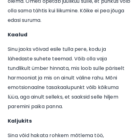
olema. Ometi õpetab juulikuu sulle, et puhkus võib
olla sama tähtis kui liikumine. Kõike ei pea jõuga
edasi suruma.
Kaalud
Sinu jaoks võivad esile tulla pere, kodu ja
lähedaste suhete teemad. Võib olla vaja
tundlikult ümber hinnata, mis loob sulle päriselt
harmooniat ja mis on ainult väline rahu. Mõni
emotsionaalne tasakaalupunkt võib kõikuma
lüüa, aga ainult selleks, et saaksid selle hiljem
paremini paika panna.
Kaljukits
Sina võid hakata rohkem mõtlema töö,