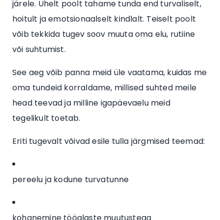
järele. Ühelt poolt tahame tunda end turvaliselt,
hoitult ja emotsionaalselt kindlalt. Teiselt poolt
võib tekkida tugev soov muuta oma elu, rutiine
või suhtumist.
See aeg võib panna meid üle vaatama, kuidas me
oma tundeid korraldame, millised suhted meile
head teevad ja milline igapäevaelu meid
tegelikult toetab.
Eriti tugevalt võivad esile tulla järgmised teemad:
pereelu ja kodune turvatunne
kohanemine tööalaste muutustega