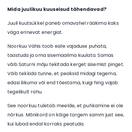
Mida juulikuu kuuseisud tähendavad?
Juuli kuutsükkel paneb omavahel rääkima kaks
väga erinevat energiat.
Noorkuu Vähis toob esile vajaduse puhata,
taastuda ja oma sisemaailma kuulata. Samas
võib Saturni mõju tekitada kerget sisemist pinget.
Võib tekkida tunne, et peaksid midagi tegema,
edasi liikuma või end tõestama, kuigi hing vajab
tegelikult rahu.
See noorkuu tuletab meelde, et puhkamine ei ole
nõrkus. Mõnikord on kõige targem samm just see,
kui lubad endal korraks peatuda.