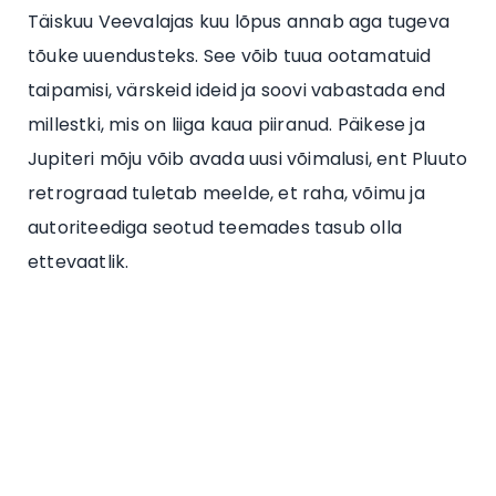
Täiskuu Veevalajas kuu lõpus annab aga tugeva
tõuke uuendusteks. See võib tuua ootamatuid
taipamisi, värskeid ideid ja soovi vabastada end
millestki, mis on liiga kaua piiranud. Päikese ja
Jupiteri mõju võib avada uusi võimalusi, ent Pluuto
retrograad tuletab meelde, et raha, võimu ja
autoriteediga seotud teemades tasub olla
ettevaatlik.