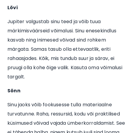
Lõvi
Jupiter valgustab sinu teed ja võib tuua
märkimisväärseid võimalusi. Sinu enesekindlus
kasvab ning inimesed võivad sind rohkem
märgata. Samas tasub olla ettevaatlik, eriti
rahaasjades. Kõik, mis tundub suur ja särav, ei
pruugi olla kohe õige valik. Kasuta oma võimalusi
targalt.
Sõnn
Sinu jaoks võib fookusesse tulla materiaalne
turvatunne. Raha, ressursid, kodu või praktilised
küsimused võivad vajada ümberkorraldamist. See
ei tähenda halba, pigem kutsub juuli sind looma