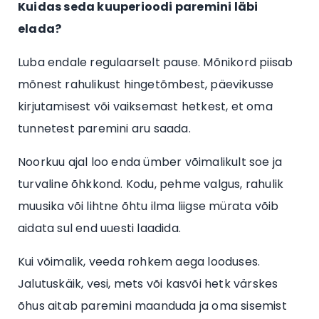
Kuidas seda kuuperioodi paremini läbi
elada?
Luba endale regulaarselt pause. Mõnikord piisab
mõnest rahulikust hingetõmbest, päevikusse
kirjutamisest või vaiksemast hetkest, et oma
tunnetest paremini aru saada.
Noorkuu ajal loo enda ümber võimalikult soe ja
turvaline õhkkond. Kodu, pehme valgus, rahulik
muusika või lihtne õhtu ilma liigse mürata võib
aidata sul end uuesti laadida.
Kui võimalik, veeda rohkem aega looduses.
Jalutuskäik, vesi, mets või kasvõi hetk värskes
õhus aitab paremini maanduda ja oma sisemist