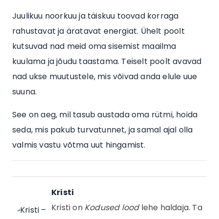
Juulikuu noorkuu ja täiskuu toovad korraga
rahustavat ja äratavat energiat. Ühelt poolt
kutsuvad nad meid oma sisemist maailma
kuulama ja jõudu taastama. Teiselt poolt avavad
nad ukse muutustele, mis võivad anda elule uue
suuna.
See on aeg, mil tasub austada oma rütmi, hoida
seda, mis pakub turvatunnet, ja samal ajal olla
valmis vastu võtma uut hingamist.
Kristi
Kristi on
Kodused lood
lehe haldaja. Ta