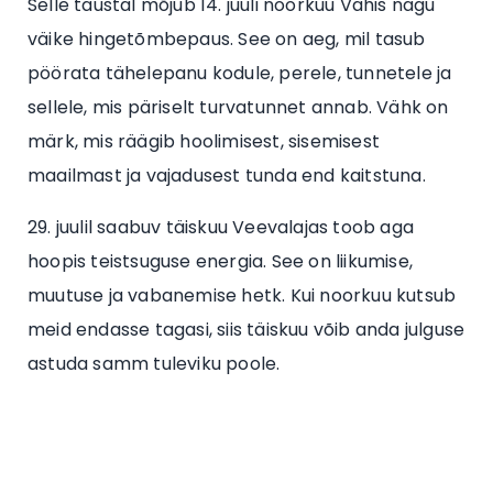
Selle taustal mõjub 14. juuli noorkuu Vähis nagu
väike hingetõmbepaus. See on aeg, mil tasub
pöörata tähelepanu kodule, perele, tunnetele ja
sellele, mis päriselt turvatunnet annab. Vähk on
märk, mis räägib hoolimisest, sisemisest
maailmast ja vajadusest tunda end kaitstuna.
29. juulil saabuv täiskuu Veevalajas toob aga
hoopis teistsuguse energia. See on liikumise,
muutuse ja vabanemise hetk. Kui noorkuu kutsub
meid endasse tagasi, siis täiskuu võib anda julguse
astuda samm tuleviku poole.