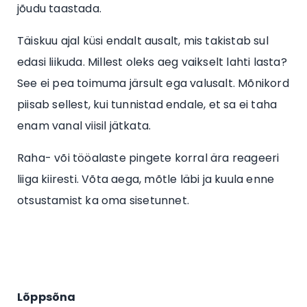
jõudu taastada.
Täiskuu ajal küsi endalt ausalt, mis takistab sul
edasi liikuda. Millest oleks aeg vaikselt lahti lasta?
See ei pea toimuma järsult ega valusalt. Mõnikord
piisab sellest, kui tunnistad endale, et sa ei taha
enam vanal viisil jätkata.
Raha- või tööalaste pingete korral ära reageeri
liiga kiiresti. Võta aega, mõtle läbi ja kuula enne
otsustamist ka oma sisetunnet.
Lõppsõna