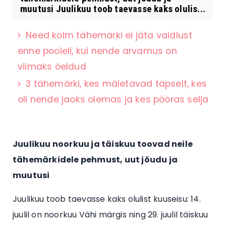
muutusi Juulikuu toob taevasse kaks olulis...
Need kolm tähemärki ei jäta vaidlust
enne pooleli, kui nende arvamus on
viimaks öeldud
3 tähemärki, kes mäletavad täpselt, kes
oli nende jaoks olemas ja kes pööras selja
Juulikuu noorkuu ja täiskuu toovad neile
tähemärkidele pehmust, uut jõudu ja
muutusi
Juulikuu toob taevasse kaks olulist kuuseisu: 14.
juulil on noorkuu Vähi märgis ning 29. juulil täiskuu