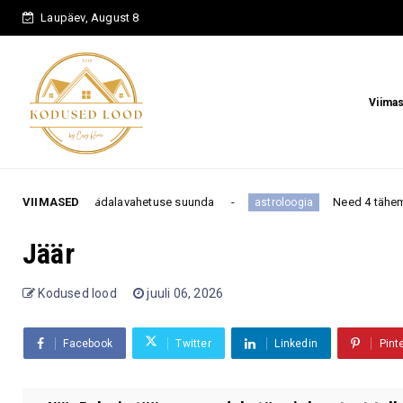
Laupäev, August 8
Viima
 nädalavahetuse suunda
VIIMASED
Need 4 tähemärki on kõige ka
astroloogia
Jäär
Kodused lood
juuli 06, 2026
Facebook
Twitter
Linkedin
Pint