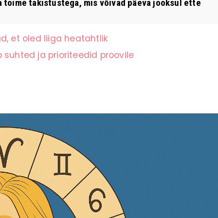
la toime takistustega, mis võivad päeva jooksul ette
, et oled liiga heatahtlik
suhted ja prioriteedid proovile