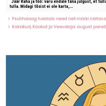
Jäär Raha ja töö: varu endale täna julgust, et tul
tulla. Midagi tõsist ei ole karta,...
Psühholoog hoiatab: need neli märki näitavad
Kaksikud, Kaalud ja Veevalaja: august paneb 