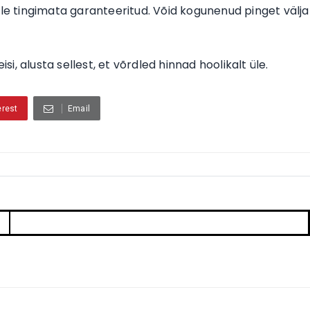
ole tingimata garanteeritud. Võid kogunenud pinget välja
i, alusta sellest, et võrdled hinnad hoolikalt üle.
erest
Email