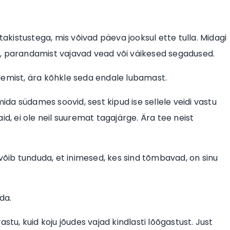
takistustega, mis võivad päeva jooksul ette tulla. Midagi
sed, parandamist vajavad vead või väikesed segadused.
lemist, ära kõhkle seda endale lubamast.
 mida südames soovid, sest kipud ise sellele veidi vastu
id, ei ole neil suuremat tagajärge. Ära tee neist
 võib tunduda, et inimesed, kes sind tõmbavad, on sinu
da.
stu, kuid koju jõudes vajad kindlasti lõõgastust. Just