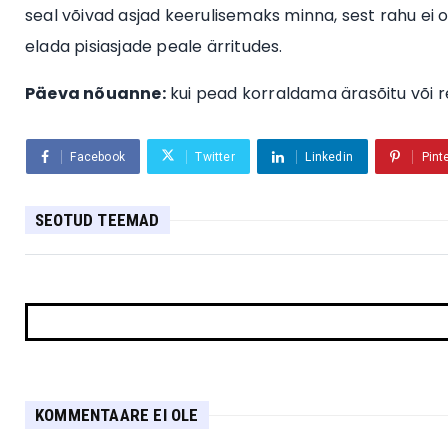
seal võivad asjad keerulisemaks minna, sest rahu ei 
elada pisiasjade peale ärritudes.
Päeva nõuanne:
kui pead korraldama ärasõitu või reis
Facebook
Twitter
Linkedin
Pint
SEOTUD TEEMAD
KOMMENTAARE EI OLE