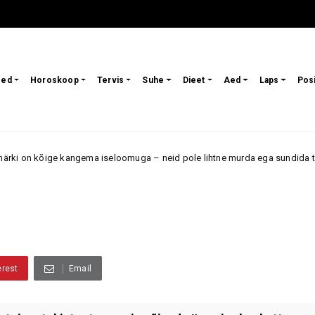
sed
Horoskoop
Tervis
Suhe
Dieet
Aed
Laps
Pos
ngema iseloomuga – neid pole lihtne murda ega sundida tegema midagi, mi
erest
Email