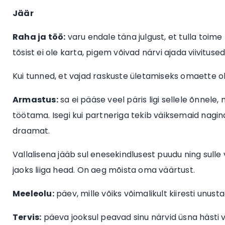
Jäär
Raha ja töö:
varu endale täna julgust, et tulla toime 
tõsist ei ole karta, pigem võivad närvi ajada viivitu
Kui tunned, et vajad raskuste ületamiseks omaette o
Armastus:
sa ei pääse veel päris ligi sellele õnnele,
töötama. Isegi kui partneriga tekib väiksemaid nagina
draamat.
Vallalisena jääb sul enesekindlusest puudu ning sulle
jaoks liiga head. On aeg mõista oma väärtust.
Meeleolu:
päev, mille võiks võimalikult kiiresti unusta
Tervis:
päeva jooksul peavad sinu närvid üsna hästi va