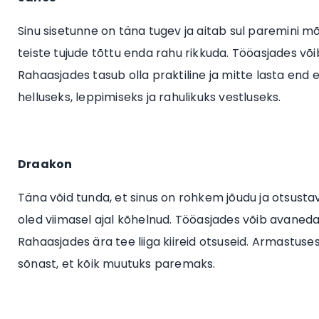
Sinu sisetunne on täna tugev ja aitab sul paremini mõ
teiste tujude tõttu enda rahu rikkuda. Tööasjades v
Rahaasjades tasub olla praktiline ja mitte lasta end
helluseks, leppimiseks ja rahulikuks vestluseks.
Draakon
Täna võid tunda, et sinus on rohkem jõudu ja otsustavus
oled viimasel ajal kõhelnud. Tööasjades võib avaneda
Rahaasjades ära tee liiga kiireid otsuseid. Armastuse
sõnast, et kõik muutuks paremaks.