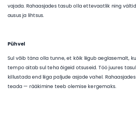
vajada. Rahaasjades tasub olla ettevaatlik ning välti
ausus ja lihtsus.
Pühvel
Sul võib täna olla tunne, et kõik liigub aeglasemalt, kui
tempo aitab sul teha õigeid otsuseid. Töö juures tasu
killustada end liiga paljude asjade vahel. Rahaasjades
teada — rääkimine teeb olemise kergemaks.