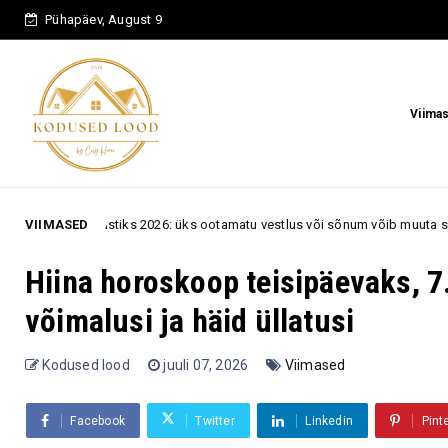
Pühapäev, August 9
Viima
026: üks ootamatu vestlus või sõnum võib muuta sinu arvamust inimesest v
VIIMASED
Hiina horoskoop teisipäevaks, 7.
võimalusi ja häid üllatusi
Kodused lood
juuli 07, 2026
Viimased
Facebook
Twitter
Linkedin
Pint