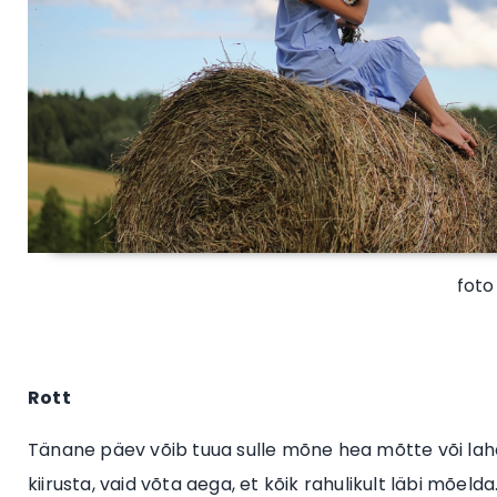
foto
Rott
Tänane päev võib tuua sulle mõne hea mõtte või lah
kiirusta, vaid võta aega, et kõik rahulikult läbi mõeld