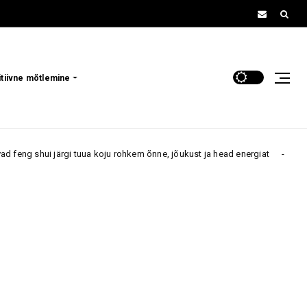
itiivne mõtlemine
 koju rohkem õnne, jõukust ja head energiat
Neil 5 tähe
Armastus