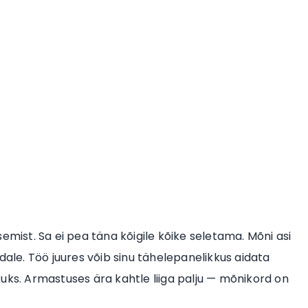
emist. Sa ei pea täna kõigile kõike seletama. Mõni asi
dale. Töö juures võib sinu tähelepanelikkus aidata
uks. Armastuses ära kahtle liiga palju — mõnikord on