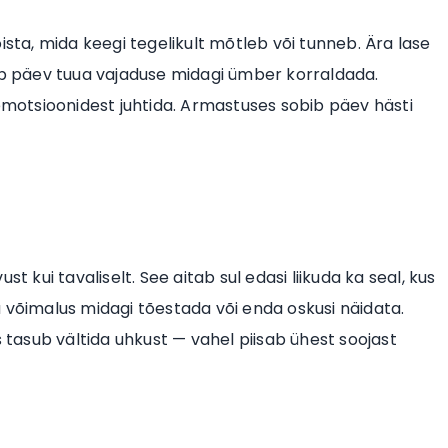
ista, mida keegi tegelikult mõtleb või tunneb. Ära lase
õib päev tuua vajaduse midagi ümber korraldada.
 emotsioonidest juhtida. Armastuses sobib päev hästi
t kui tavaliselt. See aitab sul edasi liikuda ka seal, kus
 võimalus midagi tõestada või enda oskusi näidata.
s tasub vältida uhkust — vahel piisab ühest soojast