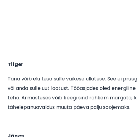
Tiiger
Täna võib elu tuua sulle väikese üllatuse. See ei pruu
või anda sulle uut lootust. Tööasjades oled energilin
teha. Armastuses võib keegi sind rohkem märgata, kui
tähelepanuavaldus muuta päeva palju soojemaks.
Jänes