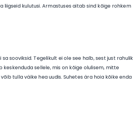
da liigseid kulutusi. Armastuses aitab sind kõige rohkem
 sa sooviksid. Tegelikult ei ole see halb, sest just rahulik
b keskenduda sellele, mis on kõige olulisem, mitte
 võib tulla väike hea uudis. Suhetes ära hoia kõike enda