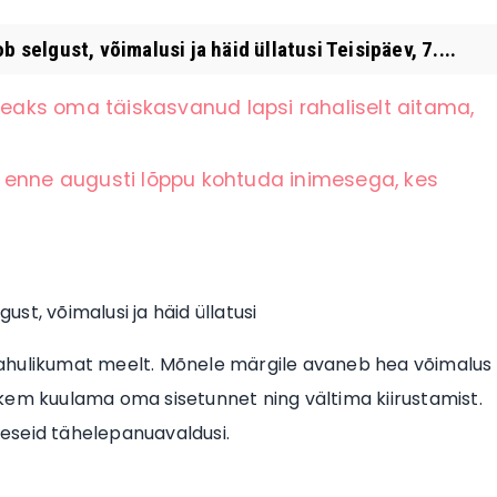
 selgust, võimalusi ja häid üllatusi Teisipäev, 7....
 peaks oma täiskasvanud lapsi rahaliselt aitama,
 enne augusti lõppu kohtuda inimesega, kes
ust, võimalusi ja häid üllatusi
a rahulikumat meelt. Mõnele märgile avaneb hea võimalus
kem kuulama oma sisetunnet ning vältima kiirustamist.
ikeseid tähelepanuavaldusi.