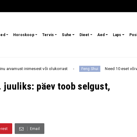
sed
Horoskoop
Tervis
Suhe
Dieet
Aed
Laps
Pos
õi olukorrast
Need 10 eset võivad feng shui järgi tuua
Feng Shui
 juuliks: päev toob selgust,
erest
Email