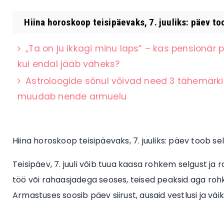
Hiina horoskoop teisipäevaks, 7. juuliks: päev toob
„Ta on ju ikkagi minu laps” – kas pensionär
kui endal jääb väheks?
Astroloogide sõnul võivad need 3 tähemärki
muudab nende armuelu
Hiina horoskoop teisipäevaks, 7. juuliks: päev toob selg
Teisipäev, 7. juuli võib tuua kaasa rohkem selgust j
töö või rahaasjadega seoses, teised peaksid aga roh
Armastuses soosib päev siirust, ausaid vestlusi ja vä