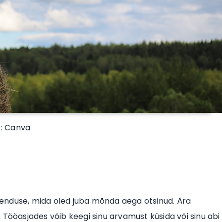
 : Canva
enduse, mida oled juba mõnda aega otsinud. Ära
a. Tööasjades võib keegi sinu arvamust küsida või sinu abi