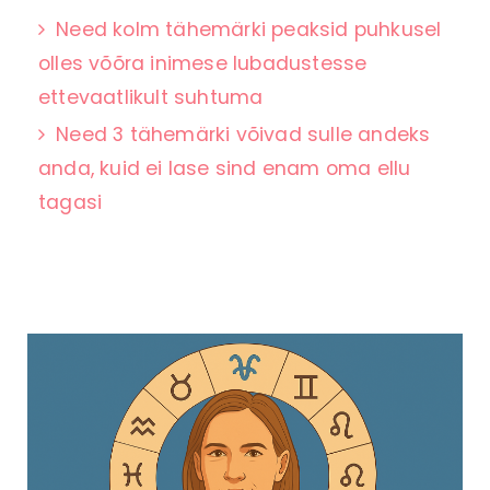
Need kolm tähemärki peaksid puhkusel
olles võõra inimese lubadustesse
ettevaatlikult suhtuma
Need 3 tähemärki võivad sulle andeks
anda, kuid ei lase sind enam oma ellu
tagasi