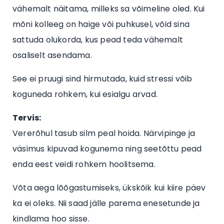
vähemalt näitama, milleks sa võimeline oled. Kui
mõni kolleeg on haige või puhkusel, võid sina
sattuda olukorda, kus pead teda vähemalt
osaliselt asendama.
See ei pruugi sind hirmutada, kuid stressi võib
koguneda rohkem, kui esialgu arvad.
Tervis:
Vererõhul tasub silm peal hoida. Närvipinge ja
väsimus kipuvad kogunema ning seetõttu pead
enda eest veidi rohkem hoolitsema.
Võta aega lõõgastumiseks, ükskõik kui kiire päev
ka ei oleks. Nii saad jälle parema enesetunde ja
kindlama hoo sisse.