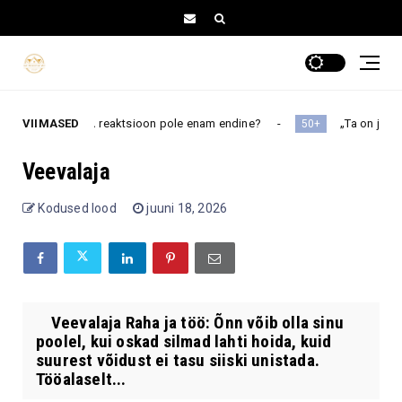
t juhtima, kui reaktsioon pole enam endine?
VIIMASED
„Ta on ju ikkagi 
50+
Veevalaja
Kodused lood
juuni 18, 2026
Veevalaja Raha ja töö: Õnn võib olla sinu
poolel, kui oskad silmad lahti hoida, kuid
suurest võidust ei tasu siiski unistada.
Tööalaselt...