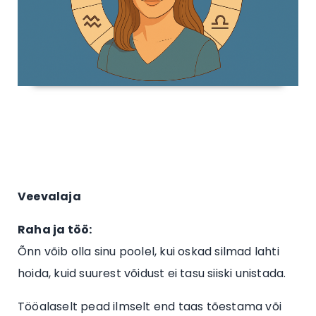
Veevalaja
Raha ja töö:
Õnn võib olla sinu poolel, kui oskad silmad lahti
hoida, kuid suurest võidust ei tasu siiski unistada.
Tööalaselt pead ilmselt end taas tõestama või