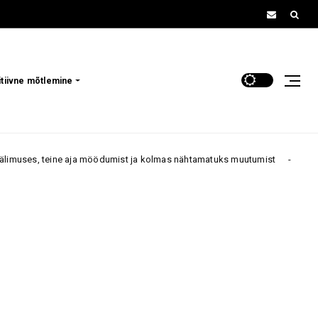
itiivne mõtlemine
a möödumist ja kolmas nähtamatuks muutumist
„Ma olen 50 aa
70+