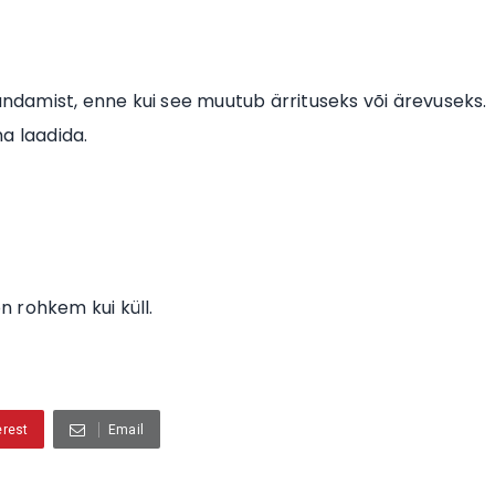
damist, enne kui see muutub ärrituseks või ärevuseks.
a laadida.
on rohkem kui küll.
erest
Email