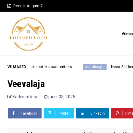
Reede, August 7
Viima
itumateks partneriteks
VIIMASED
Need 3 tähemärki muretsevad v
astroloogia
Veevalaja
Kodused lood
juuni 03, 2026
Facebook
Twitter
Linkedin
Pint