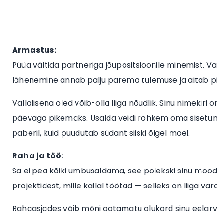
Armastus:
Püüa vältida partneriga jõupositsioonile minemist. Vast
lähenemine annab palju parema tulemuse ja aitab 
Vallalisena oled võib-olla liiga nõudlik. Sinu nimekiri
päevaga pikemaks. Usalda veidi rohkem oma sisetunn
paberil, kuid puudutab südant siiski õigel moel.
Raha ja töö:
Sa ei pea kõiki umbusaldama, see polekski sinu moodi, k
projektidest, mille kallal töötad — selleks on liiga vara
Rahaasjades võib mõni ootamatu olukord sinu eelarve