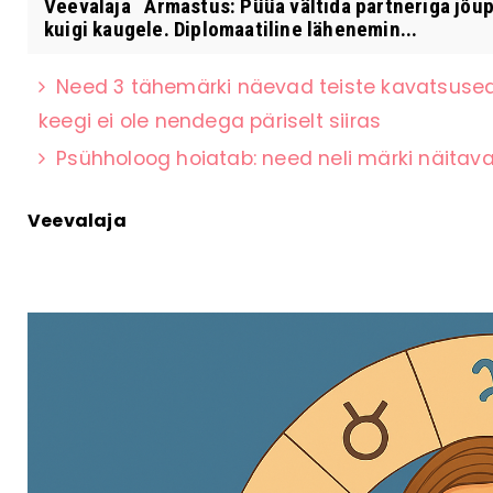
Veevalaja Armastus: Püüa vältida partneriga jõupo
kuigi kaugele. Diplomaatiline lähenemin...
Need 3 tähemärki näevad teiste kavatsused k
keegi ei ole nendega päriselt siiras
Psühholoog hoiatab: need neli märki näitavad
Veevalaja