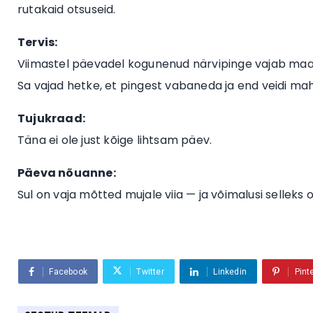
rutakaid otsuseid.
Tervis:
Viimastel päevadel kogunenud närvipinge vajab maan
Sa vajad hetke, et pingest vabaneda ja end veidi mah
Tujukraad:
Täna ei ole just kõige lihtsam päev.
Päeva nõuanne:
Sul on vaja mõtted mujale viia — ja võimalusi selleks 
Facebook
Twitter
Linkedin
Pint