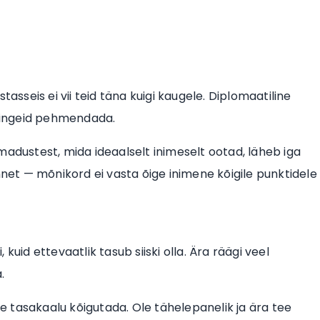
asseis ei vii teid täna kuigi kaugele. Diplomaatiline
pingeid pehmendada.
 omadustest, mida ideaalselt inimeselt ootad, läheb iga
et — mõnikord ei vasta õige inimene kõigile punktidele
uid ettevaatlik tasub siiski olla. Ära räägi veel
.
 tasakaalu kõigutada. Ole tähelepanelik ja ära tee