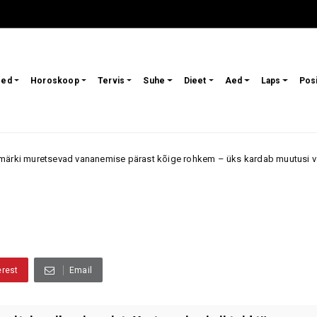
sed
Horoskoop
Tervis
Suhe
Dieet
Aed
Laps
Pos
ananemise pärast kõige rohkem – üks kardab muutusi välimuses, teine aj
erest
Email