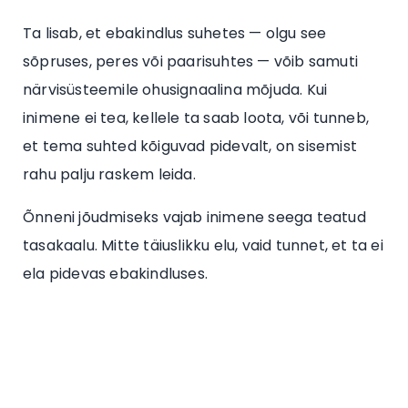
Ta lisab, et ebakindlus suhetes — olgu see
sõpruses, peres või paarisuhtes — võib samuti
närvisüsteemile ohusignaalina mõjuda. Kui
inimene ei tea, kellele ta saab loota, või tunneb,
et tema suhted kõiguvad pidevalt, on sisemist
rahu palju raskem leida.
Õnneni jõudmiseks vajab inimene seega teatud
tasakaalu. Mitte täiuslikku elu, vaid tunnet, et ta ei
ela pidevas ebakindluses.