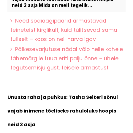
neid 3 asja Mida on meil tegelik...
Need sodiaagipaarid armastavad
teineteist kirglikult, kuid tülitsevad sama
tuliselt – koos on neil harva igav
Päikesevarjutuse nädal võib neile kahele
tähemärgile tuua eriti palju õnne – ühele
tegutsemisjulgust, teisele armastust
Unusta raha ja puhkus: Tasha Seiteri sõnul
vajab inimene tõeliseks rahuloluks hoopis
neid 3 asja