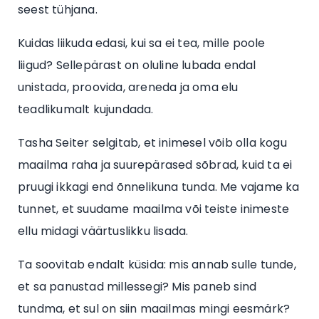
seest tühjana.
Kuidas liikuda edasi, kui sa ei tea, mille poole
liigud? Sellepärast on oluline lubada endal
unistada, proovida, areneda ja oma elu
teadlikumalt kujundada.
Tasha Seiter selgitab, et inimesel võib olla kogu
maailma raha ja suurepärased sõbrad, kuid ta ei
pruugi ikkagi end õnnelikuna tunda. Me vajame ka
tunnet, et suudame maailma või teiste inimeste
ellu midagi väärtuslikku lisada.
Ta soovitab endalt küsida: mis annab sulle tunde,
et sa panustad millessegi? Mis paneb sind
tundma, et sul on siin maailmas mingi eesmärk?