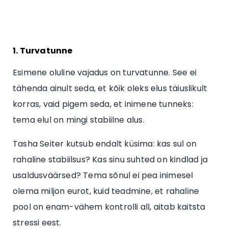
1. Turvatunne
Esimene oluline vajadus on turvatunne. See ei
tähenda ainult seda, et kõik oleks elus täiuslikult
korras, vaid pigem seda, et inimene tunneks:
tema elul on mingi stabiilne alus.
Tasha Seiter kutsub endalt küsima: kas sul on
rahaline stabiilsus? Kas sinu suhted on kindlad ja
usaldusväärsed? Tema sõnul ei pea inimesel
olema miljon eurot, kuid teadmine, et rahaline
pool on enam-vähem kontrolli all, aitab kaitsta
stressi eest.