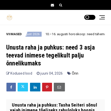
VIIMASED
10.–16. augusti horoskoop: need tähemärgid võivad sel n
august 2026
Unusta raha ja puhkus: need 3 asja
teevad inimese tegelikult palju
õnnelikumaks
Kodused lood
juuni 04, 2026
Õnn
Unusta raha ja puhkus: Tasha Seiteri sõnul
vajab inimene tõeliseks rahuloluks hoopis