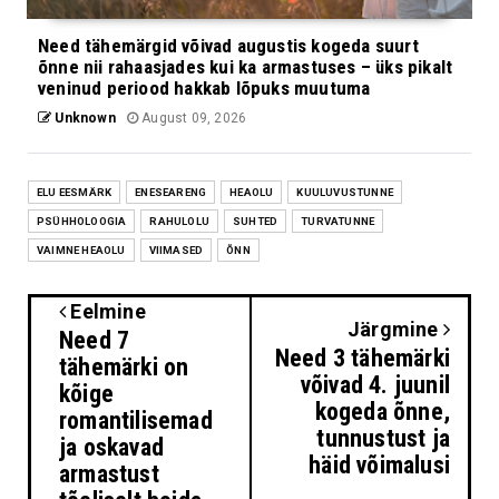
Need tähemärgid võivad augustis kogeda suurt
õnne nii rahaasjades kui ka armastuses – üks pikalt
veninud periood hakkab lõpuks muutuma
Unknown
August 09, 2026
ELU EESMÄRK
ENESEARENG
HEAOLU
KUULUVUSTUNNE
PSÜHHOLOOGIA
RAHULOLU
SUHTED
TURVATUNNE
VAIMNE HEAOLU
VIIMASED
ÕNN
Eelmine
Järgmine
Need 7
Need 3 tähemärki
tähemärki on
võivad 4. juunil
kõige
kogeda õnne,
romantilisemad
tunnustust ja
ja oskavad
häid võimalusi
armastust