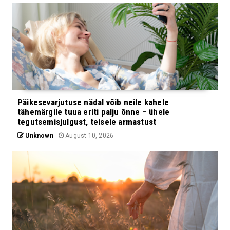
Päikesevarjutuse nädal võib neile kahele
tähemärgile tuua eriti palju õnne – ühele
tegutsemisjulgust, teisele armastust
Unknown
August 10, 2026