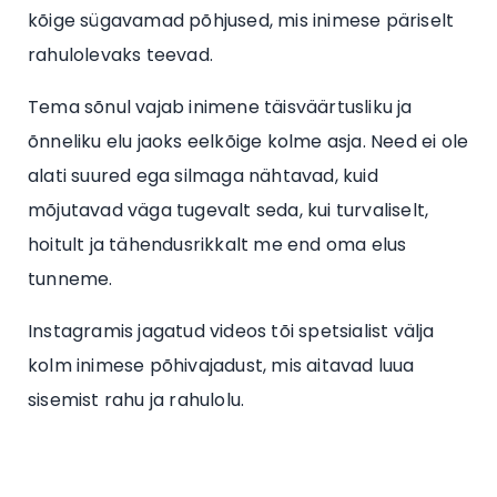
kõige sügavamad põhjused, mis inimese päriselt
rahulolevaks teevad.
Tema sõnul vajab inimene täisväärtusliku ja
õnneliku elu jaoks eelkõige kolme asja. Need ei ole
alati suured ega silmaga nähtavad, kuid
mõjutavad väga tugevalt seda, kui turvaliselt,
hoitult ja tähendusrikkalt me end oma elus
tunneme.
Instagramis jagatud videos tõi spetsialist välja
kolm inimese põhivajadust, mis aitavad luua
sisemist rahu ja rahulolu.