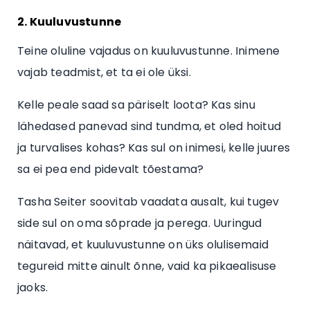
2. Kuuluvustunne
Teine oluline vajadus on kuuluvustunne. Inimene
vajab teadmist, et ta ei ole üksi.
Kelle peale saad sa päriselt loota? Kas sinu
lähedased panevad sind tundma, et oled hoitud
ja turvalises kohas? Kas sul on inimesi, kelle juures
sa ei pea end pidevalt tõestama?
Tasha Seiter soovitab vaadata ausalt, kui tugev
side sul on oma sõprade ja perega. Uuringud
näitavad, et kuuluvustunne on üks olulisemaid
tegureid mitte ainult õnne, vaid ka pikaealisuse
jaoks.