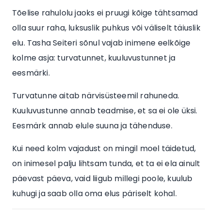
Tõelise rahulolu jaoks ei pruugi kõige tähtsamad
olla suur raha, luksuslik puhkus või väliselt täiuslik
elu. Tasha Seiteri sõnul vajab inimene eelkõige
kolme asja: turvatunnet, kuuluvustunnet ja
eesmärki.
Turvatunne aitab närvisüsteemil rahuneda.
Kuuluvustunne annab teadmise, et sa ei ole üksi.
Eesmärk annab elule suuna ja tähenduse.
Kui need kolm vajadust on mingil moel täidetud,
on inimesel palju lihtsam tunda, et ta ei ela ainult
päevast päeva, vaid liigub millegi poole, kuulub
kuhugi ja saab olla oma elus päriselt kohal.