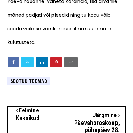
Päeva nõuanne: Vaheta kardinaid, lisa diivanile
mõned padjad või pleedid ning su kodu võib
saada väikese värskenduse ilma suuremate
kulutusteta.
SEOTUD TEEMAD
Eelmine
Järgmine
Kaksikud
Päevahoroskoop,
pühapäev 28.