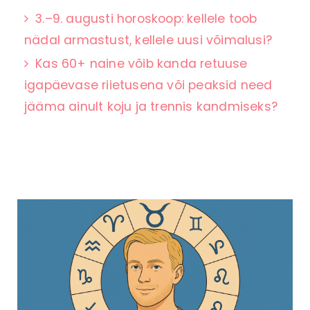
3.–9. augusti horoskoop: kellele toob
nädal armastust, kellele uusi võimalusi?
Kas 60+ naine võib kanda retuuse
igapäevase riietusena või peaksid need
jääma ainult koju ja trennis kandmiseks?