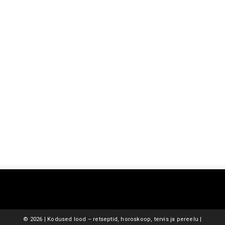
©
2026 | Kodused lood – retseptid, horoskoop, tervis ja pereelu |