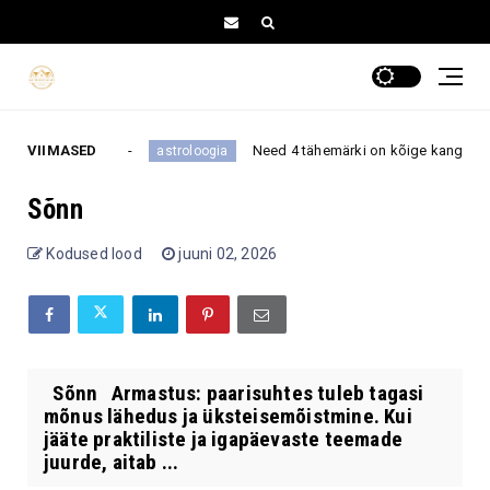
tuse suunda
VIIMASED
Need 4 tähemärki on kõige kangema iselo
astroloogia
Sõnn
Kodused lood
juuni 02, 2026
Sõnn Armastus: paarisuhtes tuleb tagasi
mõnus lähedus ja üksteisemõistmine. Kui
jääte praktiliste ja igapäevaste teemade
juurde, aitab ...