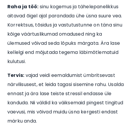
Raha ja töö:
sinu kogemus ja tähelepanelikkus
aitavad õigel ajal parandada ühe üsna suure vea.
Korrektsus, tõsidus ja vastutustunne on täna sinu
kõige väärtuslikumad omadused ning ka
ülemused võivad seda lõpuks märgata. Ära lase
kellelgi end mõjutada tegema läbimõtlematuid
kulutusi.
Tervis:
vajad veidi eemaldumist ümbritsevast
närvilisusest, et leida tagasi sisemine rahu. Usalda
ennast ja ära lase teiste stressil endasse üle
kanduda. Nii väldid ka väiksemaid pingest tingitud
vaevusi, mis võivad muidu üsna kergesti endast
märku anda.