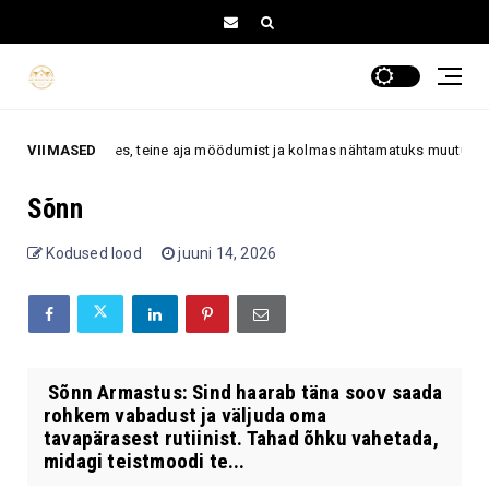
usi välimuses, teine aja möödumist ja kolmas nähtamatuks muutumist
VIIMASED
Sõnn
Kodused lood
juuni 14, 2026
Sõnn Armastus: Sind haarab täna soov saada
rohkem vabadust ja väljuda oma
tavapärasest rutiinist. Tahad õhku vahetada,
midagi teistmoodi te...