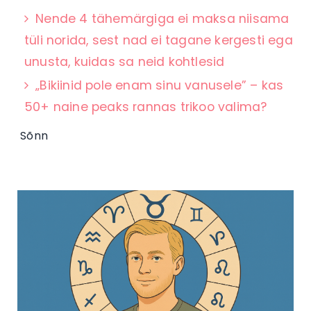
Nende 4 tähemärgiga ei maksa niisama
tüli norida, sest nad ei tagane kergesti ega
unusta, kuidas sa neid kohtlesid
„Bikiinid pole enam sinu vanusele” – kas
50+ naine peaks rannas trikoo valima?
Sõnn