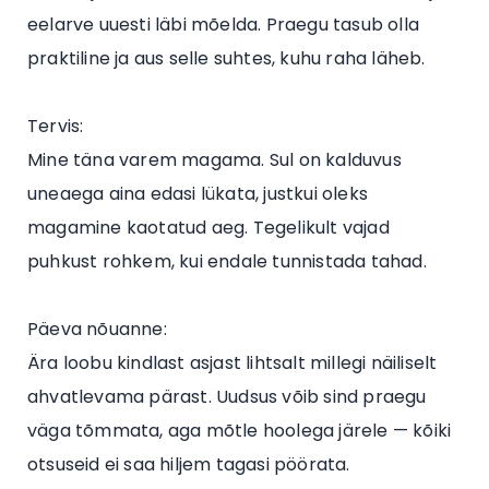
eelarve uuesti läbi mõelda. Praegu tasub olla
praktiline ja aus selle suhtes, kuhu raha läheb.
Tervis:
Mine täna varem magama. Sul on kalduvus
uneaega aina edasi lükata, justkui oleks
magamine kaotatud aeg. Tegelikult vajad
puhkust rohkem, kui endale tunnistada tahad.
Päeva nõuanne:
Ära loobu kindlast asjast lihtsalt millegi näiliselt
ahvatlevama pärast. Uudsus võib sind praegu
väga tõmmata, aga mõtle hoolega järele — kõiki
otsuseid ei saa hiljem tagasi pöörata.