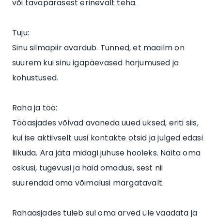
või tavapärasest erinevalt teha.
Tuju:
Sinu silmapiir avardub. Tunned, et maailm on
suurem kui sinu igapäevased harjumused ja
kohustused.
Raha ja töö:
Tööasjades võivad avaneda uued uksed, eriti siis,
kui ise aktiivselt uusi kontakte otsid ja julged edasi
liikuda. Ära jäta midagi juhuse hooleks. Näita oma
oskusi, tugevusi ja häid omadusi, sest nii
suurendad oma võimalusi märgatavalt.
Rahaasjades tuleb sul oma arved üle vaadata ja