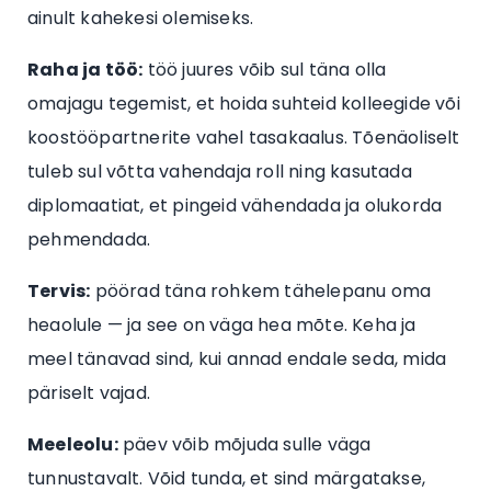
ainult kahekesi olemiseks.
Raha ja töö:
töö juures võib sul täna olla
omajagu tegemist, et hoida suhteid kolleegide või
koostööpartnerite vahel tasakaalus. Tõenäoliselt
tuleb sul võtta vahendaja roll ning kasutada
diplomaatiat, et pingeid vähendada ja olukorda
pehmendada.
Tervis:
pöörad täna rohkem tähelepanu oma
heaolule — ja see on väga hea mõte. Keha ja
meel tänavad sind, kui annad endale seda, mida
päriselt vajad.
Meeleolu:
päev võib mõjuda sulle väga
tunnustavalt. Võid tunda, et sind märgatakse,