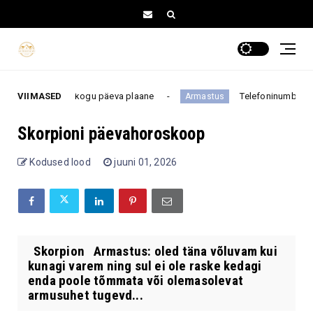
se võib muuta kogu päeva plaane
VIIMASED
Telefoninumber pole 
Armastus
Skorpioni päevahoroskoop
Kodused lood
juuni 01, 2026
Skorpion Armastus: oled täna võluvam kui
kunagi varem ning sul ei ole raske kedagi
enda poole tõmmata või olemasolevat
armusuhet tugevd...