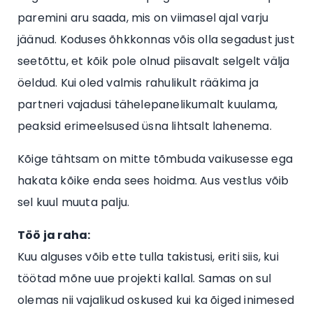
paremini aru saada, mis on viimasel ajal varju
jäänud. Koduses õhkkonnas võis olla segadust just
seetõttu, et kõik pole olnud piisavalt selgelt välja
öeldud. Kui oled valmis rahulikult rääkima ja
partneri vajadusi tähelepanelikumalt kuulama,
peaksid erimeelsused üsna lihtsalt lahenema.
Kõige tähtsam on mitte tõmbuda vaikusesse ega
hakata kõike enda sees hoidma. Aus vestlus võib
sel kuul muuta palju.
Töö ja raha:
Kuu alguses võib ette tulla takistusi, eriti siis, kui
töötad mõne uue projekti kallal. Samas on sul
olemas nii vajalikud oskused kui ka õiged inimesed