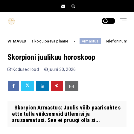
e võib muuta kogu päeva plaane
VIIMASED
Telefoninumber pole fe
Armastus
Skorpioni juulikuu horoskoop
Kodused lood
juuni 30, 2026
Skorpion Armastus: Juulis võib paarisuhtes
ette tulla väiksemaid ütlemisi ja
arusaamatusi. See ei pruugi olla si...