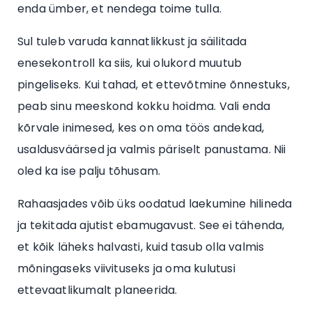
enda ümber, et nendega toime tulla.
Sul tuleb varuda kannatlikkust ja säilitada
enesekontroll ka siis, kui olukord muutub
pingeliseks. Kui tahad, et ettevõtmine õnnestuks,
peab sinu meeskond kokku hoidma. Vali enda
kõrvale inimesed, kes on oma töös andekad,
usaldusväärsed ja valmis päriselt panustama. Nii
oled ka ise palju tõhusam.
Rahaasjades võib üks oodatud laekumine hilineda
ja tekitada ajutist ebamugavust. See ei tähenda,
et kõik läheks halvasti, kuid tasub olla valmis
mõningaseks viivituseks ja oma kulutusi
ettevaatlikumalt planeerida.