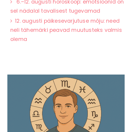
6.–12. augusti horoskoop: emotsioonid on
sel nädalal tavalisest tugevamad
12. augusti päikesevarjutuse mõju: need
neli tähemärki peavad muutusteks valmis
olema