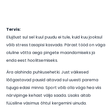
Tervis:
Elujõust sul sel kuul puudu ei tule, kuid kuu jooksul
võib stress tasapisi kasvada. Pärast tööd on väga
oluline võtta aega pingete maandamiseks ja
enda eest hoolitsemiseks.
Ära alahinda puhkusehetki. Just väikesed
lõõgastavad pausid aitavad sul uuesti parema
tujuga edasi minna. Sport võib olla väga hea viis
närvipinge kehast välja saada. Lisaks aitab
füüsiline väsimus õhtul kergemini uinuda.