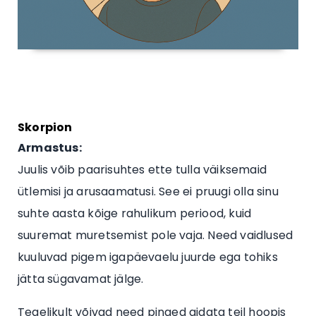
Skorpion
Armastus:
Juulis võib paarisuhtes ette tulla väiksemaid
ütlemisi ja arusaamatusi. See ei pruugi olla sinu
suhte aasta kõige rahulikum periood, kuid
suuremat muretsemist pole vaja. Need vaidlused
kuuluvad pigem igapäevaelu juurde ega tohiks
jätta sügavamat jälge.
Tegelikult võivad need pinged aidata teil hoopis