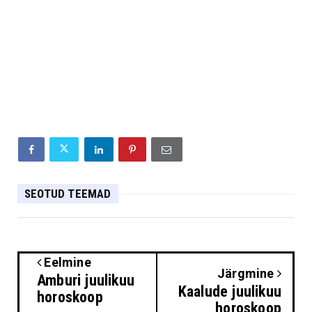
SEOTUD TEEMAD
Eelmine
Järgmine
Amburi juulikuu
Kaalude juulikuu
horoskoop
horoskoop