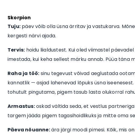
Skorpion
Tuju:
päev võib olla üsna ärritav ja vastukarva. Mõned 
kergesti närvi ajada.
Tervis:
hoidu liialdustest. Kui oled viimastel päevadel 
imestada, kui keha sellest märku annab. Püüa täna 
Raha ja töö:
sinu tegevust võivad aeglustada ootama
kannatlik — asjad lahenevad lõpuks üsna iseenesest
tohutult pingutama, pigem tasub lasta olukorral rahul
Armastus:
oskad vältida seda, et vestlus partneriga
targem jääda pigem tagasihoidlikuks ja mitte oma seisu
Päeva nõuanne:
ära järgi moodi pimesi. Kõik, mis on p