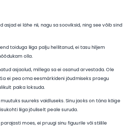
asjad ei lähe nii, nagu sa sooviksid, ning see võib sind
end toiduga liiga palju hellitanud, ei tasu hiljem
mõõdukam olla.
tud asjaolud, millega sa ei osanud arvestada. Ole
. Sa ei pea oma eesmärkideni jõudmiseks praegu
ikult paika loksuda.
 muutuks suureks vaidluseks. Sinu jaoks on täna kõige
kohti liiga jõuliselt peale suruda.
arajasti moes, ei pruugi sinu figuurile või stiilile