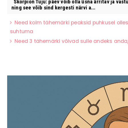
Skorpion Tuju: päev võib olla üsna ärritav ja vast
ning see võib sind kergesti närvi a...
Need kolm tähemärki peaksid puhkusel olles
suhtuma
Need 3 tähemärki võivad sulle andeks anda,