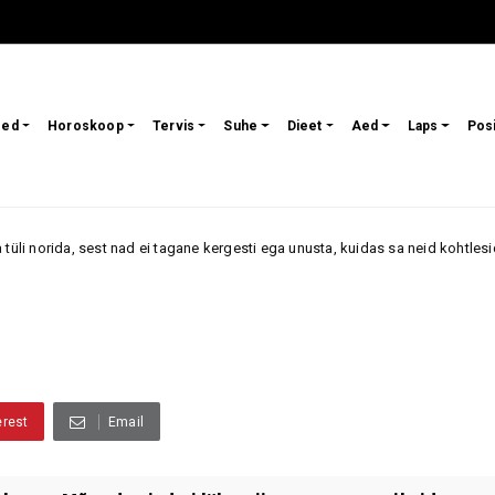
sed
Horoskoop
Tervis
Suhe
Dieet
Aed
Laps
Pos
 nad ei tagane kergesti ega unusta, kuidas sa neid kohtlesid
arvamu
erest
Email