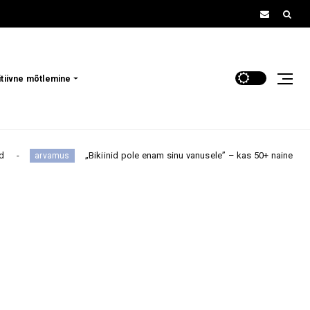
itiivne mõtlemine
„Bikiinid pole enam sinu vanusele” – kas 50+ naine peaks rannas triko
s