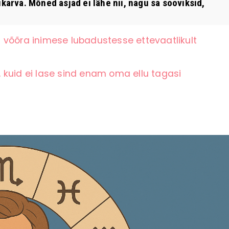
ukarva. Mõned asjad ei lähe nii, nagu sa sooviksid,
 võõra inimese lubadustesse ettevaatlikult
 kuid ei lase sind enam oma ellu tagasi