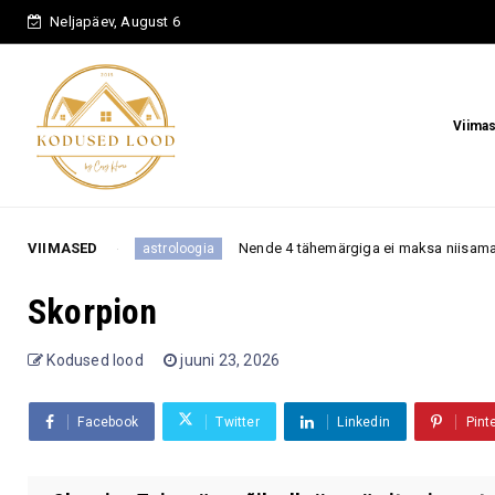
Neljapäev, August 6
Viima
VIIMASED
Nende 4 tähemärgiga ei maksa niisama tüli norida, sest
astroloogia
Skorpion
Kodused lood
juuni 23, 2026
Facebook
Twitter
Linkedin
Pint