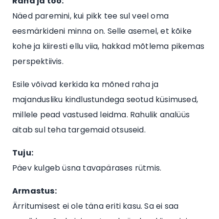
Raha ja töö:
Näed paremini, kui pikk tee sul veel oma
eesmärkideni minna on. Selle asemel, et kõike
kohe ja kiiresti ellu viia, hakkad mõtlema pikemas
perspektiivis.
Esile võivad kerkida ka mõned raha ja
majandusliku kindlustundega seotud küsimused,
millele pead vastused leidma. Rahulik analüüs
aitab sul teha targemaid otsuseid.
Tuju:
Päev kulgeb üsna tavapärases rütmis.
Armastus:
Ärritumisest ei ole täna eriti kasu. Sa ei saa