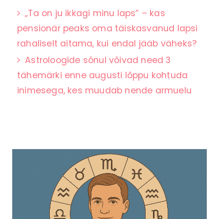
„Ta on ju ikkagi minu laps” – kas
pensionär peaks oma täiskasvanud lapsi
rahaliselt aitama, kui endal jääb väheks?
Astroloogide sõnul võivad need 3
tähemärki enne augusti lõppu kohtuda
inimesega, kes muudab nende armuelu