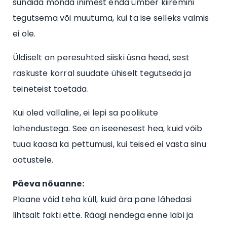
sundida mõnda inimest enda ümber kiiremini
tegutsema või muutuma, kui ta ise selleks valmis
ei ole.
Üldiselt on peresuhted siiski üsna head, sest
raskuste korral suudate ühiselt tegutseda ja
teineteist toetada.
Kui oled vallaline, ei lepi sa poolikute
lahendustega. See on iseenesest hea, kuid võib
tuua kaasa ka pettumusi, kui teised ei vasta sinu
ootustele.
Päeva nõuanne:
Plaane võid teha küll, kuid ära pane lähedasi
lihtsalt fakti ette. Räägi nendega enne läbi ja