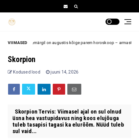
Neil 5 tähemärgil on augustis kõige parem horoskoop – armastus, töö j
VIIMASED
Skorpion
Kodused lood
juuni 14, 2026
Skorpion Tervis: Viimasel ajal on sul olnud
üsna hea vastupidavus ning koos elujõuga
tuleb tasapisi tagasi ka elurõõm. Nüüd tuleb
sul vaid...