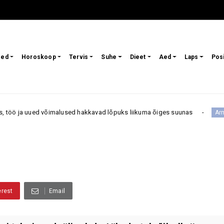
sed
Horoskoop
Tervis
Suhe
Dieet
Aed
Laps
Pos
alused hakkavad lõpuks liikuma õiges suunas
Kas mõned
Armastus
erest
Email