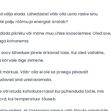
d välja elada. Lähedastel võib olla üsna raske sinu
 nii palju rõõmu ja energiat äratab?
raldada pikniku või mõne muu ühise koosolemise. Oled soe
iaga kohanema.
 soov läheduse järele ärkavad taas. Kui oled vallaline,
a kõrvale õige inimene.
 märkusi. Võib-olla ei ole sa praegu piisavalt
uudavad sind unistavamaks.
 või istuda kohvikuterrassil kui pühenduda tööle, mis
ord, kui temperatuur tõuseb.
õte sellest, et töötempo langus võib lõpuks rahakotile