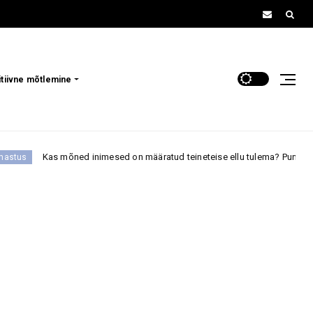
itiivne mõtlemine
 inimesed on määratud teineteise ellu tulema? Punase paela legend annab s