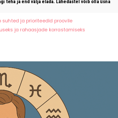
i teha ja end välja elada. Lähedastel võib olla üsna
suhted ja prioriteedid proovile
tuseks ja rahaasjade korrastamiseks