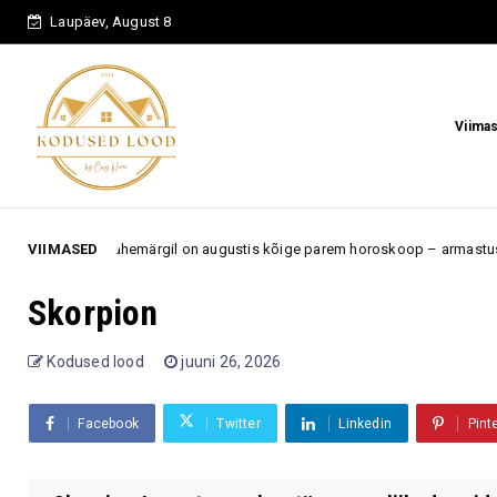
Laupäev, August 8
Viima
hemärgil on augustis kõige parem horoskoop – armastus, töö ja uued võim
VIIMASED
Skorpion
Kodused lood
juuni 26, 2026
Facebook
Twitter
Linkedin
Pint