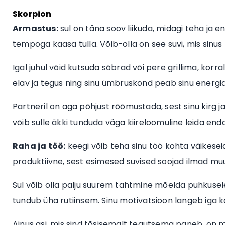
Skorpion
Armastus:
sul on täna soov liikuda, midagi teha ja en
tempoga kaasa tulla. Võib-olla on see suvi, mis sinus
Igal juhul võid kutsuda sõbrad või pere grillima, kor
elav ja tegus ning sinu ümbruskond peab sinu energ
Partneril on aga põhjust rõõmustada, sest sinu kirg ja
võib sulle äkki tunduda väga kiireloomuline leida end
Raha ja töö:
keegi võib teha sinu töö kohta väikeseid
produktiivne, sest esimesed suvised soojad ilmad m
Sul võib olla palju suurem tahtmine mõelda puhkusele
tundub üha rutiinsem. Sinu motivatsioon langeb iga k
Ainus asi, mis sind tõsisemalt tegutsema paneb, on m