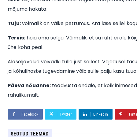
mõjuma hakata.
Tuju:
võimalik on väike pettumus. Ära lase sellel kog
Tervis:
hoia oma selga. Võimalik, et su rüht ei ole kõi
ühe koha peal.
Alaseljavalud võivadki tulla just sellest. Vajadusel tas
ja kõhulihaste tugevdamine võib sulle palju kasu tuua
Päeva nõuanne:
teadvusta endale, et kõik inimesed e
rahulikumalt.
Facebook
Twitter
Linkedin
Pint
SEOTUD TEEMAD