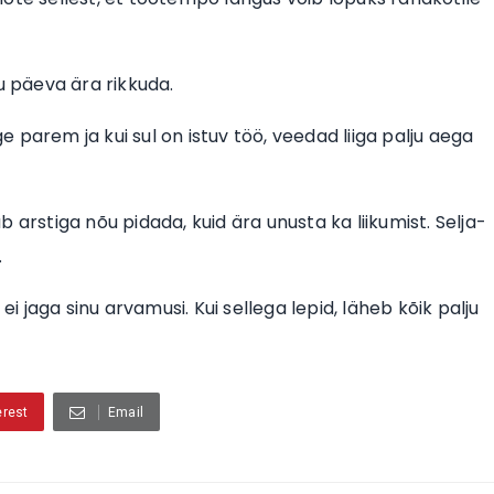
u päeva ära rikkuda.
ge parem ja kui sul on istuv töö, veedad liiga palju aega
ub arstiga nõu pidada, kuid ära unusta ka liikumist. Selja-
.
i jaga sinu arvamusi. Kui sellega lepid, läheb kõik palju
erest
Email