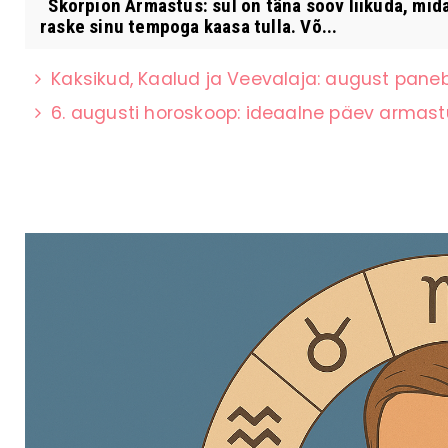
Skorpion Armastus: sul on täna soov liikuda, midag
raske sinu tempoga kaasa tulla. Võ...
Kaksikud, Kaalud ja Veevalaja: august paneb 
6. augusti horoskoop: ideaalne päev armas