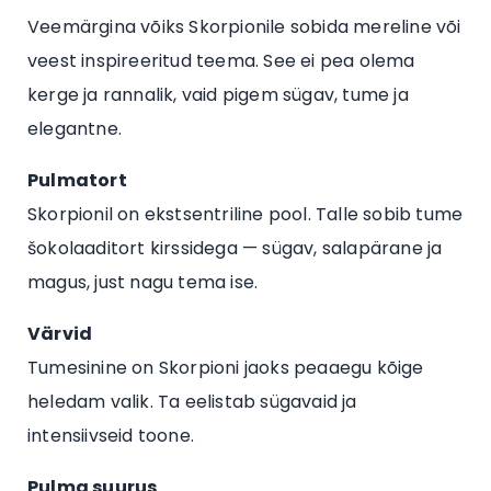
Veemärgina võiks Skorpionile sobida mereline või
veest inspireeritud teema. See ei pea olema
kerge ja rannalik, vaid pigem sügav, tume ja
elegantne.
Pulmatort
Skorpionil on ekstsentriline pool. Talle sobib tume
šokolaaditort kirssidega — sügav, salapärane ja
magus, just nagu tema ise.
Värvid
Tumesinine on Skorpioni jaoks peaaegu kõige
heledam valik. Ta eelistab sügavaid ja
intensiivseid toone.
Pulma suurus