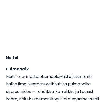
Neitsi
Pulmapaik
Neitsi ei armasta ebameeldivaid üllatusi, eriti
halba ilma. Seetõttu eelistab ta pulmapaika
siseruumides — rahulikku, korralikku ja kaunist
kohta, näiteks raamatukogu või elegantset saali.