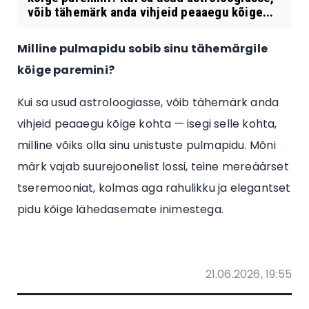
võib tähemärk anda vihjeid peaaegu kõige...
Milline pulmapidu sobib sinu tähemärgile
kõige paremini?
Kui sa usud astroloogiasse, võib tähemärk anda
vihjeid peaaegu kõige kohta — isegi selle kohta,
milline võiks olla sinu unistuste pulmapidu. Mõni
märk vajab suurejoonelist lossi, teine mereäärset
tseremooniat, kolmas aga rahulikku ja elegantset
pidu kõige lähedasemate inimestega.
21.06.2026, 19:55