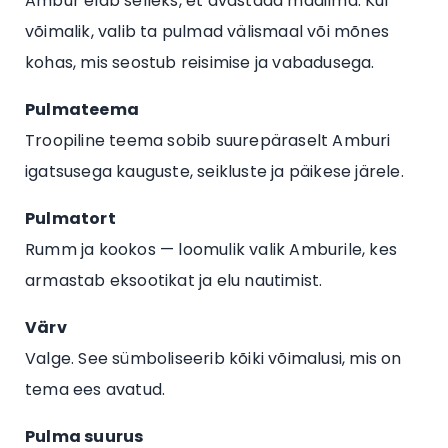
Ambur elab selleks, et avastada maailma. Kui
võimalik, valib ta pulmad välismaal või mõnes
kohas, mis seostub reisimise ja vabadusega.
Pulmateema
Troopiline teema sobib suurepäraselt Amburi
igatsusega kauguste, seikluste ja päikese järele.
Pulmatort
Rumm ja kookos — loomulik valik Amburile, kes
armastab eksootikat ja elu nautimist.
Värv
Valge. See sümboliseerib kõiki võimalusi, mis on
tema ees avatud.
Pulma suurus