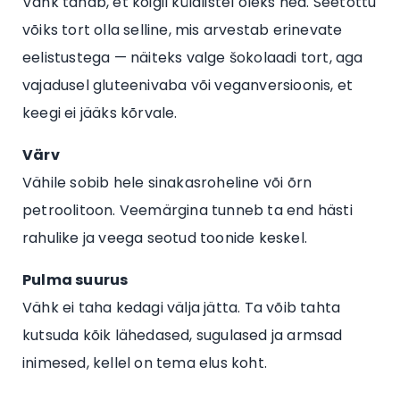
Vähk tahab, et kõigil külalistel oleks hea. Seetõttu
võiks tort olla selline, mis arvestab erinevate
eelistustega — näiteks valge šokolaadi tort, aga
vajadusel gluteenivaba või veganversioonis, et
keegi ei jääks kõrvale.
Värv
Vähile sobib hele sinakasroheline või õrn
petroolitoon. Veemärgina tunneb ta end hästi
rahulike ja veega seotud toonide keskel.
Pulma suurus
Vähk ei taha kedagi välja jätta. Ta võib tahta
kutsuda kõik lähedased, sugulased ja armsad
inimesed, kellel on tema elus koht.