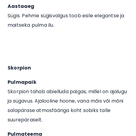
Aastaaeg
Sügis. Pehme sügisvalgus toob esile elegantse ja
maitseka pulma ilu.
Skorpion
Pulmapaik
Skorpion tahab abielluda paigas, millel on ajalugu
ja sügavus. Ajalooline hoone, vana mõis või mõni
salapärase atmosfääriga koht sobiks talle
suurepäraselt.
Pulmateema