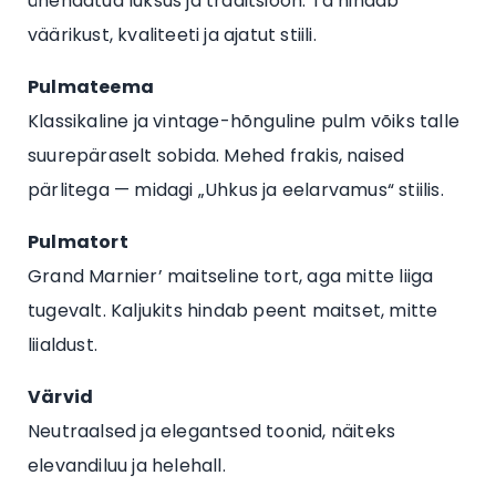
ühendatud luksus ja traditsioon. Ta hindab
väärikust, kvaliteeti ja ajatut stiili.
Pulmateema
Klassikaline ja vintage-hõnguline pulm võiks talle
suurepäraselt sobida. Mehed frakis, naised
pärlitega — midagi „Uhkus ja eelarvamus“ stiilis.
Pulmatort
Grand Marnier’ maitseline tort, aga mitte liiga
tugevalt. Kaljukits hindab peent maitset, mitte
liialdust.
Värvid
Neutraalsed ja elegantsed toonid, näiteks
elevandiluu ja helehall.