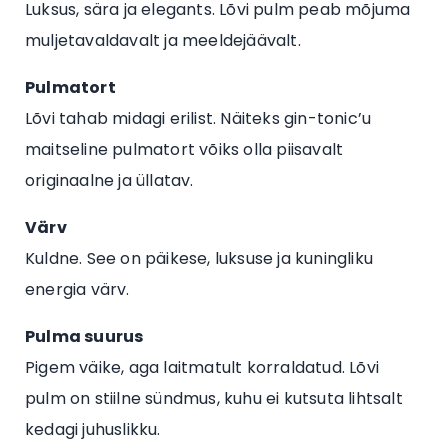
Luksus, sära ja elegants. Lõvi pulm peab mõjuma
muljetavaldavalt ja meeldejäävalt.
Pulmatort
Lõvi tahab midagi erilist. Näiteks gin-tonic’u
maitseline pulmatort võiks olla piisavalt
originaalne ja üllatav.
Värv
Kuldne. See on päikese, luksuse ja kuningliku
energia värv.
Pulma suurus
Pigem väike, aga laitmatult korraldatud. Lõvi
pulm on stiilne sündmus, kuhu ei kutsuta lihtsalt
kedagi juhuslikku.