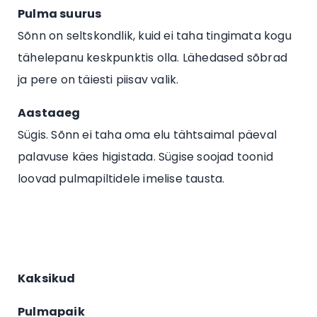
Pulma suurus
Sõnn on seltskondlik, kuid ei taha tingimata kogu
tähelepanu keskpunktis olla. Lähedased sõbrad
ja pere on täiesti piisav valik.
Aastaaeg
Sügis. Sõnn ei taha oma elu tähtsaimal päeval
palavuse käes higistada. Sügise soojad toonid
loovad pulmapiltidele imelise tausta.
Kaksikud
Pulmapaik