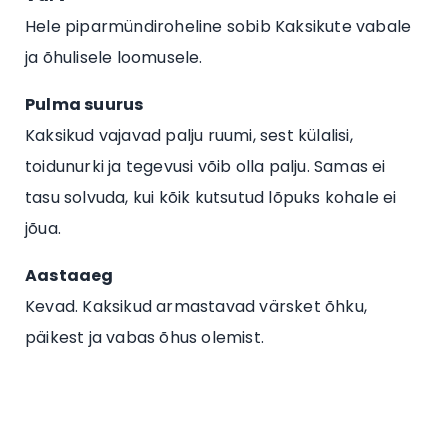
Hele piparmündiroheline sobib Kaksikute vabale
ja õhulisele loomusele.
Pulma suurus
Kaksikud vajavad palju ruumi, sest külalisi,
toidunurki ja tegevusi võib olla palju. Samas ei
tasu solvuda, kui kõik kutsutud lõpuks kohale ei
jõua.
Aastaaeg
Kevad. Kaksikud armastavad värsket õhku,
päikest ja vabas õhus olemist.