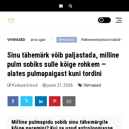
n neil harva igav
VIIMASED
Päikesevarjutuse nädal võib neile kahe
Armastus
Sinu tähemärk võib paljastada, milline
pulm sobiks sulle kõige rohkem —
alates pulmapaigast kuni tordini
Kodused lood
juuni 21, 2026
Viimased
Milline pulmapidu sobib sinu tähemärgile
kõige paremini? Kui sa usud astroloogiasse,