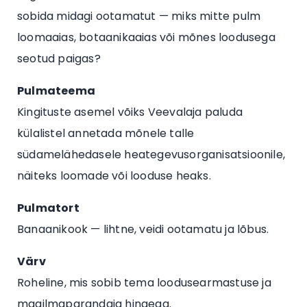
sobida midagi ootamatut — miks mitte pulm
loomaaias, botaanikaaias või mõnes loodusega
seotud paigas?
Pulmateema
Kingituste asemel võiks Veevalaja paluda
külalistel annetada mõnele talle
südamelähedasele heategevusorganisatsioonile,
näiteks loomade või looduse heaks.
Pulmatort
Banaanikook — lihtne, veidi ootamatu ja lõbus.
Värv
Roheline, mis sobib tema loodusearmastuse ja
maailmaparandaja hingega.