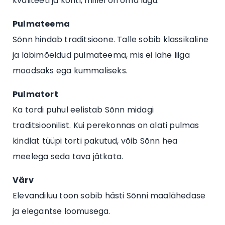
kvaliteeti ja kohti, millel on oma lugu.
Pulmateema
Sõnn hindab traditsioone. Talle sobib klassikaline
ja läbimõeldud pulmateema, mis ei lähe liiga
moodsaks ega kummaliseks.
Pulmatort
Ka tordi puhul eelistab Sõnn midagi
traditsioonilist. Kui perekonnas on alati pulmas
kindlat tüüpi torti pakutud, võib Sõnn hea
meelega seda tava jätkata.
Värv
Elevandiluu toon sobib hästi Sõnni maalähedase
ja elegantse loomusega.