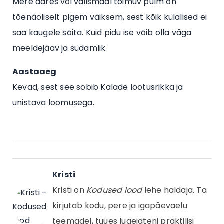
Mere ääres või välismaal toimuv pulm on
tõenäoliselt pigem väiksem, sest kõik külalised ei
saa kaugele sõita. Kuid pidu ise võib olla väga
meeldejääv ja südamlik.
Aastaaeg
Kevad, sest see sobib Kalade lootusrikka ja
unistava loomusega.
Kristi
Kristi on
Kodused lood
lehe haldaja. Ta
kirjutab kodu, pere ja igapäevaelu
teemadel, tuues lugejateni praktilisi