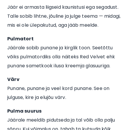
Jäär ei armasta liigseid kaunistusi ega segadust.
Talle sobib lihtne, jõuline ja julge teema — midagi,
mis ei ole ülepakutud, aga jääb meelde.
Pulmatort
Jäärale sobib punane ja kirglik toon. Seetõttu
võiks pulmatordiks olla näiteks Red Velvet ehk
punane sametkook ilusa kreemja glasuuriga.
Värv
Punane, punane ja veel kord punane. See on
julguse, kire ja elujõu värv.
Pulma suurus
Jäärale meeldib pidutseda ja tal võib olla palju
sõpru. Kui võimalus on, tahab ta kutsuda kõik