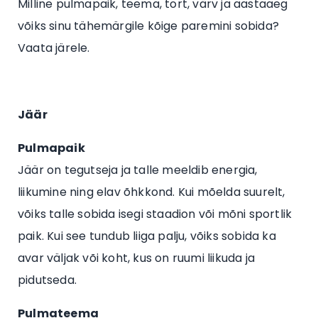
Milline pulmapaik, teema, tort, värv ja aastaaeg
võiks sinu tähemärgile kõige paremini sobida?
Vaata järele.
Jäär
Pulmapaik
Jäär on tegutseja ja talle meeldib energia,
liikumine ning elav õhkkond. Kui mõelda suurelt,
võiks talle sobida isegi staadion või mõni sportlik
paik. Kui see tundub liiga palju, võiks sobida ka
avar väljak või koht, kus on ruumi liikuda ja
pidutseda.
Pulmateema