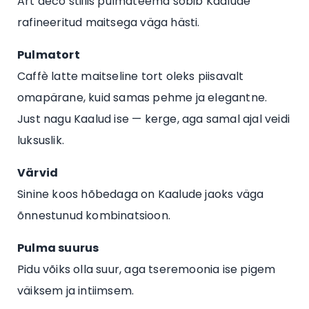
Art déco stiilis pulmateema sobib Kaalude
rafineeritud maitsega väga hästi.
Pulmatort
Caffè latte maitseline tort oleks piisavalt
omapärane, kuid samas pehme ja elegantne.
Just nagu Kaalud ise — kerge, aga samal ajal veidi
luksuslik.
Värvid
Sinine koos hõbedaga on Kaalude jaoks väga
õnnestunud kombinatsioon.
Pulma suurus
Pidu võiks olla suur, aga tseremoonia ise pigem
väiksem ja intiimsem.