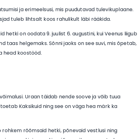
atsumisi ja erimeelsusi, mis puudutavad tulevikuplaane.
ad tuleb lihtsalt koos rahulikult läbi rääkida.
 hetki on oodata 9. juulist 6. augustini, kui Veenus liigub
nd taas helgemaks. Sõnni jaoks on see suvi, mis õpetab,
ja head koostööd.
d võimalusi. Uraan täidab nende soove ja võib tuua
r toetab Kaksikuid ning see on väga hea märk ka
 rohkem rõõmsaid hetki, põnevaid vestlusi ning