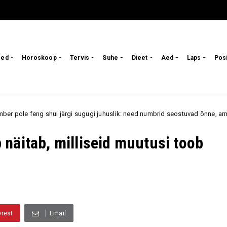
sed
Horoskoop
Tervis
Suhe
Dieet
Aed
Laps
Pos
shui järgi sugugi juhuslik: need numbrid seostuvad õnne, armastuse ja jõu
näitab, milliseid muutusi toob
erest
Email