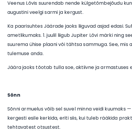
Veenus Lõvis suurendab nende külgetõmbejõudu kuni 10
augustini veelgi sarmi ja kergust.
Ka paarisuhtes Jäärade jaoks liiguvad asjad edasi. S
ametlikumaks. 1. juulil liigub Jupiter Lõvi märki nin
suurema ühise plaani või tähtsa sammuga. See, mis a
tulemuse anda.
Jäära jaoks tõotab tulla soe, aktiivne ja armastuses ed
Sõnn
Sõnni armuelus võib sel suvel minna veidi kuumaks — 
kergesti esile kerkida, eriti siis, kui tuleb rääkida pra
tehtavatest otsustest.