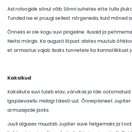
Astroloogide sõnul võib Sõnni suhetes ette tulla jõuk
Tunded ise ei pruugi sellest nõrgeneda, kuid mõned asj
Õnneks ei ole kogu suvi pingeline. Ilusaid ja pehmemaid
Neitsi märgis. Ka augusti lõpust alates muutub õhkko
et armastus vajab lisaks tunnetele ka kannatlikkust 
Kaksikud
Kaksikute suvi tuleb elav, värvikas ja täis ootamatui
igapäevaellu midagi täiesti uut. Õnneplaneet Jupite
armuasjade jaoks.
Juuli alguses muudab Jupiter suve helgemaks ja toob