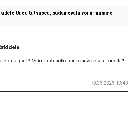
kidele Uued tutvused, südamevalu või armumine
ärkidele
lmapilgust? Mida toob selle aasta suvi sinu armuellu?
u.
19.06.2026, 10:43