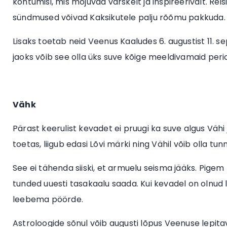
kohtumisi, mis mõjuvad värskelt ja inspireerivalt. Re
sündmused võivad Kaksikutele palju rõõmu pakkuda.
Lisaks toetab neid Veenus Kaaludes 6. augustist 11. se
jaoks võib see olla üks suve kõige meeldivamaid per
Vähk
Pärast keerulist kevadet ei pruugi ka suve algus Vähi
toetas, liigub edasi Lõvi märki ning Vähil võib olla t
See ei tähenda siiski, et armuelu seisma jääks. Pigem
tunded uuesti tasakaalu saada. Kui kevadel on olnud 
leebema pöörde.
Astroloogide sõnul võib augusti lõpus Veenuse lepita