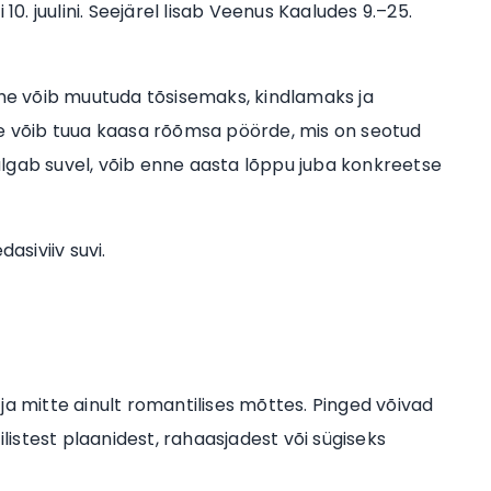
. juulini. Seejärel lisab Veenus Kaaludes 9.–25.
uhe võib muutuda tõsisemaks, kindlamaks ja
g see võib tuua kaasa rõõmsa pöörde, mis on seotud
lgab suvel, võib enne aasta lõppu juba konkreetse
asiviiv suvi.
ja mitte ainult romantilises mõttes. Pinged võivad
ktilistest plaanidest, rahaasjadest või sügiseks