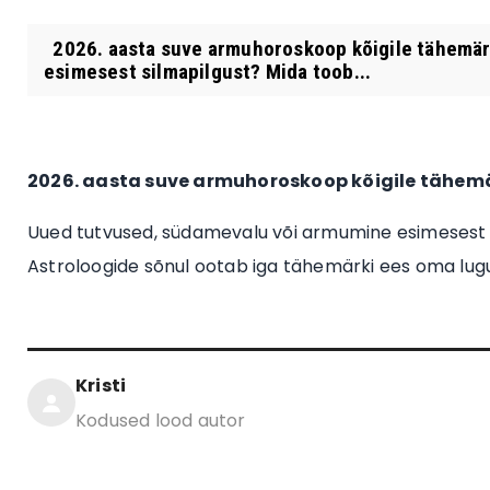
2026. aasta suve armuhoroskoop kõigile tähemär
esimesest silmapilgust? Mida toob...
2026. aasta suve armuhoroskoop kõigile tähem
Uued tutvused, südamevalu või armumine esimesest si
Astroloogide sõnul ootab iga tähemärki ees oma lug
Kristi
Kodused lood autor