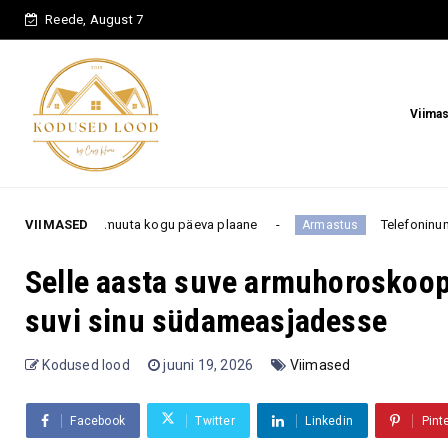
Reede, August 7
Viima
õib muuta kogu päeva plaane
VIIMASED
Telefoninumber pole feng 
Armastus
Selle aasta suve armuhoroskoop 
suvi sinu südameasjadesse
Kodused lood
juuni 19, 2026
Viimased
Facebook
Twitter
Linkedin
Pint