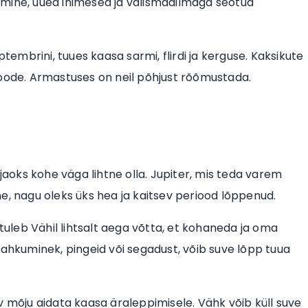
isimine, uued inimesed ja välismaailmaga seotud
ptembrini, tuues kaasa sarmi, flirdi ja kerguse. Kaksikute
ioode. Armastuses on neil põhjust rõõmustada.
 jaoks kohe väga lihtne olla. Jupiter, mis teda varem
unne, nagu oleks üks hea ja kaitsev periood lõppenud.
 tuleb Vähil lihtsalt aega võtta, et kohaneda ja oma
lahkuminek, pingeid või segadust, võib suve lõpp tuua
v mõju aidata kaasa äraleppimisele. Vähk võib küll suve