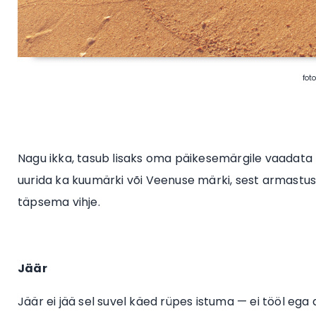
fot
Nagu ikka, tasub lisaks oma päikesemärgile vaadata k
uurida ka kuumärki või Veenuse märki, sest armastuse
täpsema vihje.
Jäär
Jäär ei jää sel suvel käed rüpes istuma — ei tööl ega 