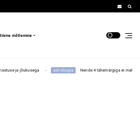
itiivne mõtlemine
kusega
Nende 4 tähemärgiga ei maksa niisama tüli nori
astroloogia