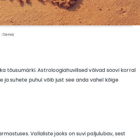
o : Canva
a tõusumärki. Astroloogiahuvilised võivad soovi korral
 ja suhete puhul võib just see anda vahel kõige
armastuses. Vallaliste jaoks on suvi paljulubav, sest