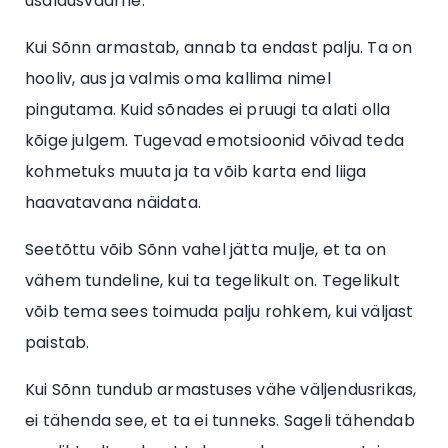
usaldusväärne.
Kui Sõnn armastab, annab ta endast palju. Ta on
hooliv, aus ja valmis oma kallima nimel
pingutama. Kuid sõnades ei pruugi ta alati olla
kõige julgem. Tugevad emotsioonid võivad teda
kohmetuks muuta ja ta võib karta end liiga
haavatavana näidata.
Seetõttu võib Sõnn vahel jätta mulje, et ta on
vähem tundeline, kui ta tegelikult on. Tegelikult
võib tema sees toimuda palju rohkem, kui väljast
paistab.
Kui Sõnn tundub armastuses vähe väljendusrikas,
ei tähenda see, et ta ei tunneks. Sageli tähendab