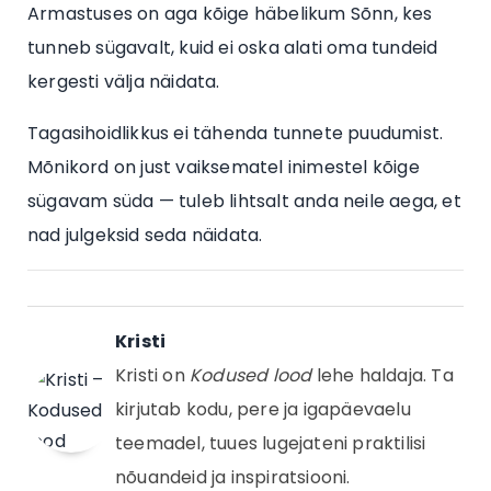
Armastuses on aga kõige häbelikum Sõnn, kes
tunneb sügavalt, kuid ei oska alati oma tundeid
kergesti välja näidata.
Tagasihoidlikkus ei tähenda tunnete puudumist.
Mõnikord on just vaiksematel inimestel kõige
sügavam süda — tuleb lihtsalt anda neile aega, et
nad julgeksid seda näidata.
Kristi
Kristi on
Kodused lood
lehe haldaja. Ta
kirjutab kodu, pere ja igapäevaelu
teemadel, tuues lugejateni praktilisi
nõuandeid ja inspiratsiooni.