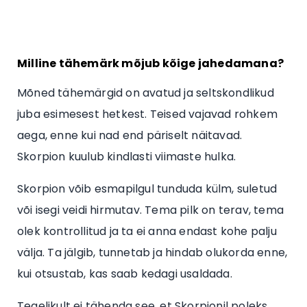
Milline tähemärk mõjub kõige jahedamana?
Mõned tähemärgid on avatud ja seltskondlikud
juba esimesest hetkest. Teised vajavad rohkem
aega, enne kui nad end päriselt näitavad.
Skorpion kuulub kindlasti viimaste hulka.
Skorpion võib esmapilgul tunduda külm, suletud
või isegi veidi hirmutav. Tema pilk on terav, tema
olek kontrollitud ja ta ei anna endast kohe palju
välja. Ta jälgib, tunnetab ja hindab olukorda enne,
kui otsustab, kas saab kedagi usaldada.
Tegelikult ei tähenda see, et Skorpionil poleks