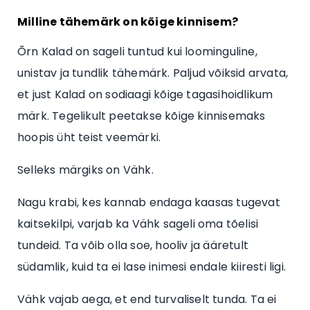
Milline tähemärk on kõige kinnisem?
Õrn Kalad on sageli tuntud kui loominguline,
unistav ja tundlik tähemärk. Paljud võiksid arvata,
et just Kalad on sodiaagi kõige tagasihoidlikum
märk. Tegelikult peetakse kõige kinnisemaks
hoopis üht teist veemärki.
Selleks märgiks on Vähk.
Nagu krabi, kes kannab endaga kaasas tugevat
kaitsekilpi, varjab ka Vähk sageli oma tõelisi
tundeid. Ta võib olla soe, hooliv ja ääretult
südamlik, kuid ta ei lase inimesi endale kiiresti ligi.
Vähk vajab aega, et end turvaliselt tunda. Ta ei