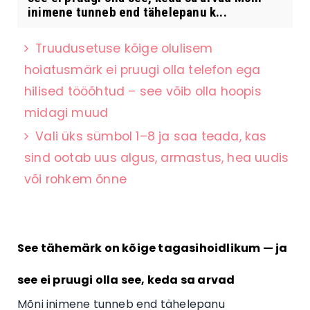
inimene tunneb end tähelepanu k...
Truudusetuse kõige olulisem
hoiatusmärk ei pruugi olla telefon ega
hilised tööõhtud – see võib olla hoopis
midagi muud
Vali üks sümbol 1–8 ja saa teada, kas
sind ootab uus algus, armastus, hea uudis
või rohkem õnne
See tähemärk on kõige tagasihoidlikum — ja
see ei pruugi olla see, keda sa arvad
Mõni inimene tunneb end tähelepanu