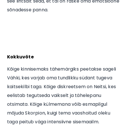
see lihtsalt seda, et tal on raske oma emotsioone
sõnadesse panna.
Kokkuvõte
Kõige kinnisemaks tähemärgiks peetakse sageli
Vähki, kes varjab oma tundlikku südant tugeva
kaitsekilbi taga. Kõige diskreetsem on Neitsi, kes
eelistab tegutseda vaikselt ja tähelepanu
otsimata. Kõige külmemana võib esmapilgul
mõjuda Skorpion, kuigi tema vaoshoitud oleku
taga peitub väga intensiivne sisemaailm.