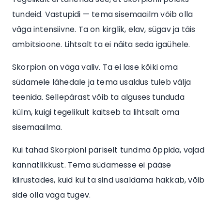
tundeid. Vastupidi — tema sisemaailm võib olla
väga intensiivne. Ta on kirglik, elav, sügav ja täis
ambitsioone. Lihtsalt ta ei näita seda igaühele.
Skorpion on väga valiv. Ta ei lase kõiki oma
südamele lähedale ja tema usaldus tuleb välja
teenida. Sellepärast võib ta alguses tunduda
külm, kuigi tegelikult kaitseb ta lihtsalt oma
sisemaailma.
Kui tahad Skorpioni päriselt tundma õppida, vajad
kannatlikkust. Tema südamesse ei pääse
kiirustades, kuid kui ta sind usaldama hakkab, võib
side olla väga tugev.