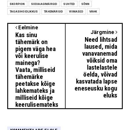
SKORPION
SODIAAGIMÄRGID
SUHTED
SÕNN
TAGASIHOIDLIKKUS
TÄHEMÄRGID
VIIMASED
VÄHK
Eelmine
Järgmine
Kas sinu
Need lihtsad
tähemärk on
laused, mida
pigem väga hea
vanavanemad
või keerulise
võiksid oma
mainega?
lastelastele
Vaata, milliseid
öelda, võivad
tähemärke
kasvatada lapse
peetakse kõige
eneseusku kogu
lahkemateks ja
eluks
milliseid kõige
keerulisemateks