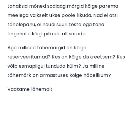
tahaksid mõned sodiaagimärgid kõige parema
meelega vaikselt ukse poole liikuda. Nad ei otsi
tähelepanu, ei naudi suuri žeste ega taha
tingimata kõigi pilkude all särada.
Aga millised tähemärgid on kõige
reserveeritumad? Kes on kõige diskreetsem? Kes
võib esmapilgul tunduda külm? Ja milline
tähemärk on armastuses kõige häbelikum?
Vaatame lähemalt.