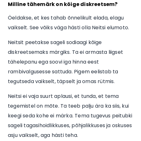
Milline tähemärk on kõige diskreetsem?
Öeldakse, et kes tahab õnnelikult elada, elagu
vaikselt. See võiks väga hästi olla Neitsi elumoto.
Neitsit peetakse sageli sodiaagi kõige
diskreetsemaks märgiks. Ta ei armasta liigset
tähelepanu ega soovi iga hinna eest
rambivalgusesse sattuda. Pigem eelistab ta
tegutseda vaikselt, täpselt ja omas rütmis.
Neitsi ei vaja suurt aplausi, et tunda, et tema
tegemistel on mõte. Ta teeb palju ära ka siis, kui
keegi seda kohe ei märka. Tema tugevus peitubki
sageli tagasihoidlikkuses, põhjalikkuses ja oskuses
asju vaikselt, aga hästi teha.