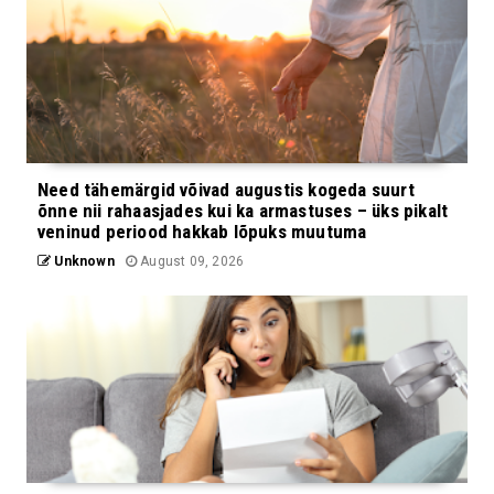
Need tähemärgid võivad augustis kogeda suurt
õnne nii rahaasjades kui ka armastuses – üks pikalt
veninud periood hakkab lõpuks muutuma
Unknown
August 09, 2026