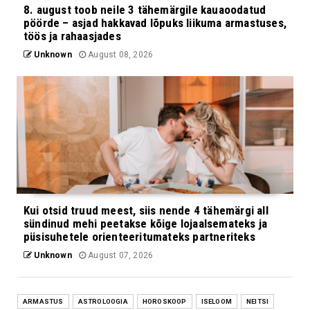
8. august toob neile 3 tähemärgile kauaoodatud
pöörde – asjad hakkavad lõpuks liikuma armastuses,
töös ja rahaasjades
Unknown
August 08, 2026
Kui otsid truud meest, siis nende 4 tähemärgi all
sündinud mehi peetakse kõige lojaalsemateks ja
püsisuhetele orienteeritumateks partneriteks
Unknown
August 07, 2026
ARMASTUS
ASTROLOOGIA
HOROSKOOP
ISELOOM
NEITSI