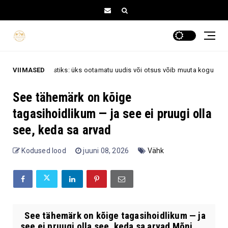
, 10. augustiks: üks ootamatu uudis või otsus võib muuta kogu nädala p
VIIMASED
See tähemärk on kõige
tagasihoidlikum — ja see ei pruugi olla
see, keda sa arvad
Kodused lood
juuni 08, 2026
Vähk
See tähemärk on kõige tagasihoidlikum — ja
see ei pruugi olla see, keda sa arvad Mõni