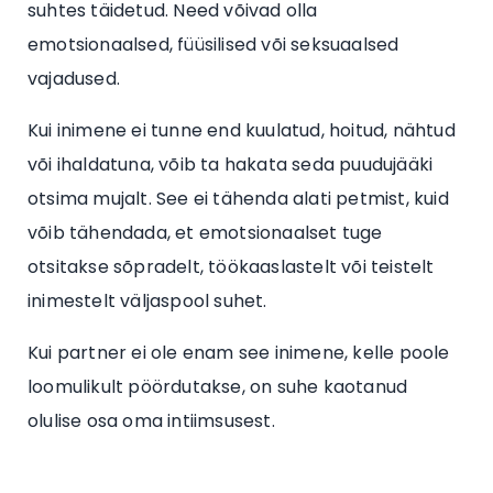
suhtes täidetud. Need võivad olla
emotsionaalsed, füüsilised või seksuaalsed
vajadused.
Kui inimene ei tunne end kuulatud, hoitud, nähtud
või ihaldatuna, võib ta hakata seda puudujääki
otsima mujalt. See ei tähenda alati petmist, kuid
võib tähendada, et emotsionaalset tuge
otsitakse sõpradelt, töökaaslastelt või teistelt
inimestelt väljaspool suhet.
Kui partner ei ole enam see inimene, kelle poole
loomulikult pöördutakse, on suhe kaotanud
olulise osa oma intiimsusest.