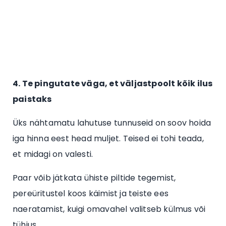
4. Te pingutate väga, et väljastpoolt kõik ilus
paistaks
Üks nähtamatu lahutuse tunnuseid on soov hoida
iga hinna eest head muljet. Teised ei tohi teada,
et midagi on valesti.
Paar võib jätkata ühiste piltide tegemist,
pereüritustel koos käimist ja teiste ees
naeratamist, kuigi omavahel valitseb külmus või
tühjus.