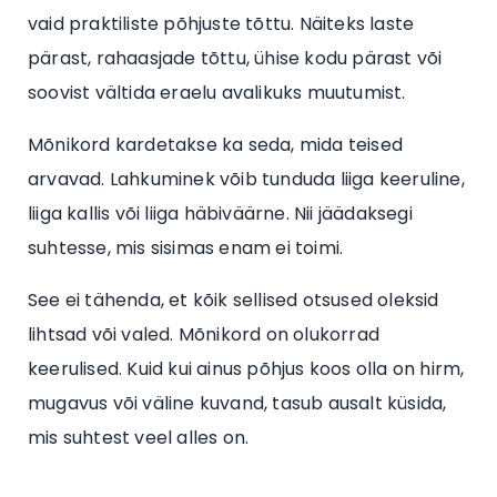
vaid praktiliste põhjuste tõttu. Näiteks laste
pärast, rahaasjade tõttu, ühise kodu pärast või
soovist vältida eraelu avalikuks muutumist.
Mõnikord kardetakse ka seda, mida teised
arvavad. Lahkuminek võib tunduda liiga keeruline,
liiga kallis või liiga häbiväärne. Nii jäädaksegi
suhtesse, mis sisimas enam ei toimi.
See ei tähenda, et kõik sellised otsused oleksid
lihtsad või valed. Mõnikord on olukorrad
keerulised. Kuid kui ainus põhjus koos olla on hirm,
mugavus või väline kuvand, tasub ausalt küsida,
mis suhtest veel alles on.