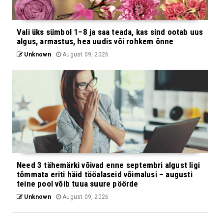
Vali üks sümbol 1–8 ja saa teada, kas sind ootab uus
algus, armastus, hea uudis või rohkem õnne
Unknown
August 09, 2026
Need 3 tähemärki võivad enne septembri algust ligi
tõmmata eriti häid tööalaseid võimalusi – augusti
teine pool võib tuua suure pöörde
Unknown
August 09, 2026