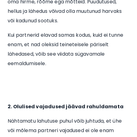
oma hirme, rõõme ega mõtteid. Puudutused,
hellus ja lähedus võivad olla muutunud harvaks
või kadunud sootuks.
Kui partnerid elavad samas kodus, kuid ei tunne
enam, et nad oleksid teineteisele päriselt
lähedased, võib see viidata sügavamale
eemaldumisele.
2. Olulised vajadused jäävad rahuldamata
Nähtamatu lahutuse puhul võib juhtuda, et ühe
või mõlema partneri vajadused ei ole enam