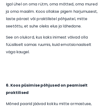
Igal ühel on oma rütm, oma mõtted, oma mured
ja oma maailm. Koos ollakse pigem harjumusest,
laste pärast või praktilistel põhjustel, mitte
seetõttu, et suhe oleks elus ja lähedane.
See on olukord, kus kaks inimest võivad olla
füüsiliselt samas ruumis, kuid emotsionaalselt
väga kaugel.
6. Koos püsimise põhjused on peamiselt
praktilised
Mõned paarid jäävad kokku mitte armastuse,