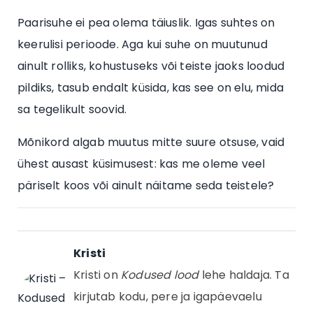
Paarisuhe ei pea olema täiuslik. Igas suhtes on
keerulisi perioode. Aga kui suhe on muutunud
ainult rolliks, kohustuseks või teiste jaoks loodud
pildiks, tasub endalt küsida, kas see on elu, mida
sa tegelikult soovid.
Mõnikord algab muutus mitte suure otsuse, vaid
ühest ausast küsimusest: kas me oleme veel
päriselt koos või ainult näitame seda teistele?
Kristi
Kristi on
Kodused lood
lehe haldaja. Ta
kirjutab kodu, pere ja igapäevaelu