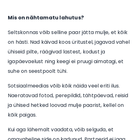
Mis on nähtamatu lahutus?
Seltskonnas võib selline paar jätta mulje, et kõik
on hästi. Nad käivad koos üritustel, jagavad vahel
ühiseid pilte, räägivad lastest, kodust ja
igapäevaelust ning keegi ei pruugi aimatagi, et
suhe on seestpoolt tühi.
Sotsiaalmeedias võib kõik näida veel eriti ilus.
Naeratavad fotod, perepildid, tähtpäevad, reisid
ja ühised hetked loovad mulje paarist, kellel on
kõik paigas.
Kui aga lähemalt vaadata, võib selguda, et
omavaheline side on kadunud. Partnerid ei jaga