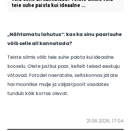
teie suhe paista kui ideaalne ...
„Nähtamatu lahutus“: kas ka sinu paarisuhe
võib selle all kannatada?
Teiste silmis võib teie suhe paista kui ideaalne
kooselu. Olete justkui paar, kellelt teised eeskuju
võtavad. Fotodel naeratate, seltskonnas jätate
harmoonilise mulje ja väljastpoolt vaadates
tundub kõik korras olevat.
21.06.2026, 17:04