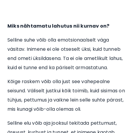
Miks nähtamatu lahutus nii kurnav on?
Selline suhe võib olla emotsionaalselt väga
väsitav. Inimene ei ole otseselt üksi, kuid tunneb
end ometi üksildasena. Ta ei ole ametlikult lahus,
kuid ei tunne end ka päriselt armastatuna.
Kõige raskem võib olla just see vahepealne
seisund. Väliselt justkui kõik toimib, kuid sisimas on
tühjus, pettumus ja vaikne lein selle suhte pärast,
mis kunagi võib-olla olemas oli.
Selline elu võib aja jooksul tekitada pettumust,
ärevust, kurbust ja tunnet, et inimene kaotab