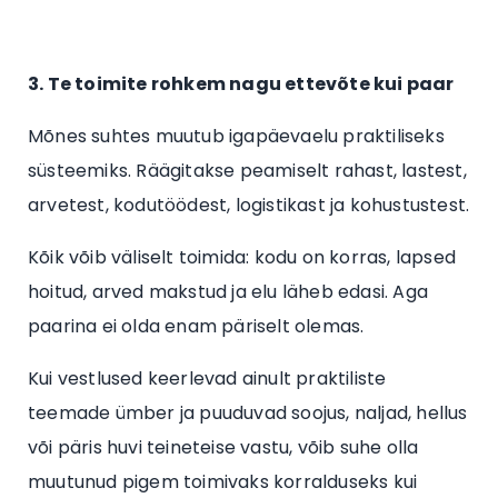
3. Te toimite rohkem nagu ettevõte kui paar
Mõnes suhtes muutub igapäevaelu praktiliseks
süsteemiks. Räägitakse peamiselt rahast, lastest,
arvetest, kodutöödest, logistikast ja kohustustest.
Kõik võib väliselt toimida: kodu on korras, lapsed
hoitud, arved makstud ja elu läheb edasi. Aga
paarina ei olda enam päriselt olemas.
Kui vestlused keerlevad ainult praktiliste
teemade ümber ja puuduvad soojus, naljad, hellus
või päris huvi teineteise vastu, võib suhe olla
muutunud pigem toimivaks korralduseks kui