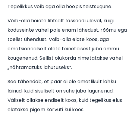
Tegelikkus võib aga olla hoopis teistsugune.
Võib-olla hoiate lihtsalt fassaadi üleval, kuigi
koduseinte vahel pole enam lähedust, rõõmu ega
tõelist ühendust. Võib-olla elate koos, aga
emotsionaalselt olete teineteisest juba ammu
kaugenenud. Sellist olukorda nimetatakse vahel
„nähtamatuks lahutuseks“.
See tähendab, et paar ei ole ametlikult lahku
läinud, kuid sisuliselt on suhe juba lagunenud.
Väliselt ollakse endiselt koos, kuid tegelikus elus
elatakse pigem kõrvuti kui koos.