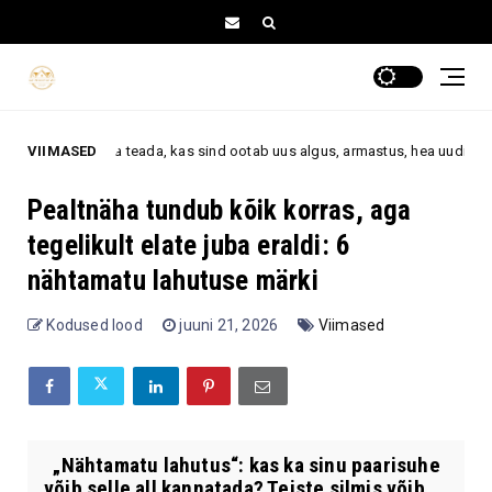
teada, kas sind ootab uus algus, armastus, hea uudis või rohkem õnne
VIIMASED
Pealtnäha tundub kõik korras, aga
tegelikult elate juba eraldi: 6
nähtamatu lahutuse märki
Kodused lood
juuni 21, 2026
Viimased
„Nähtamatu lahutus“: kas ka sinu paarisuhe
võib selle all kannatada? Teiste silmis võib