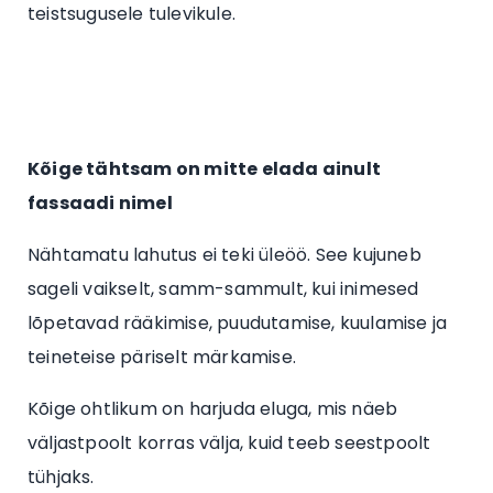
teistsugusele tulevikule.
Kõige tähtsam on mitte elada ainult
fassaadi nimel
Nähtamatu lahutus ei teki üleöö. See kujuneb
sageli vaikselt, samm-sammult, kui inimesed
lõpetavad rääkimise, puudutamise, kuulamise ja
teineteise päriselt märkamise.
Kõige ohtlikum on harjuda eluga, mis näeb
väljastpoolt korras välja, kuid teeb seestpoolt
tühjaks.