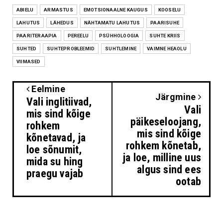
ABIELU
ARMASTUS
EMOTSIONAALNE KAUGUS
KOOSELU
LAHUTUS
LÄHEDUS
NÄHTAMATU LAHUTUS
PAARISUHE
PAARITERAAPIA
PEREELU
PSÜHHOLOOGIA
SUHTE KRIIS
SUHTED
SUHTEPROBLEEMID
SUHTLEMINE
VAIMNE HEAOLU
VIIMASED
Eelmine
Järgmine
Vali inglitiivad,
Vali
mis sind kõige
päikeseloojang,
rohkem
mis sind kõige
kõnetavad, ja
rohkem kõnetab,
loe sõnumit,
ja loe, milline uus
mida su hing
algus sind ees
praegu vajab
ootab