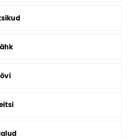
sikud
ähk
Lõvi
eitsi
alud