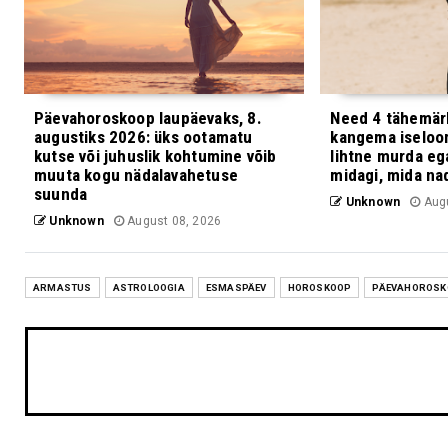
Päevahoroskoop laupäevaks, 8.
Need 4 tähemärk
augustiks 2026: üks ootamatu
kangema iseloo
kutse või juhuslik kohtumine võib
lihtne murda e
muuta kogu nädalavahetuse
midagi, mida nad
suunda
Unknown
Augu
Unknown
August 08, 2026
ARMASTUS
ASTROLOOGIA
ESMASPÄEV
HOROSKOOP
PÄEVAHOROSK