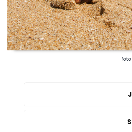
foto
J
S