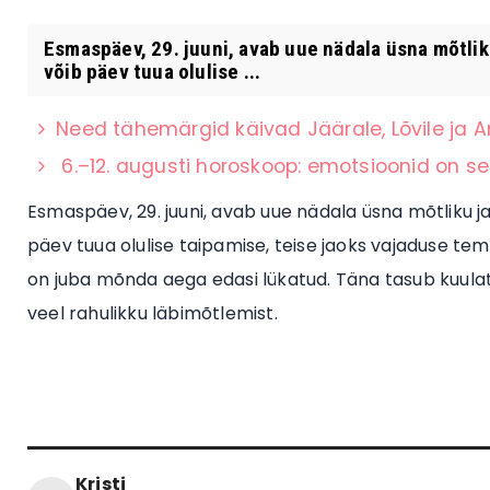
Esmaspäev, 29. juuni, avab uue nädala üsna mõtlik
võib päev tuua olulise ...
Need tähemärgid käivad Jäärale, Lõvile ja A
6.–12. augusti horoskoop: emotsioonid on s
Esmaspäev, 29. juuni, avab uue nädala üsna mõtliku j
päev tuua olulise taipamise, teise jaoks vajaduse te
on juba mõnda aega edasi lükatud. Täna tasub kuulata
veel rahulikku läbimõtlemist.
Kristi