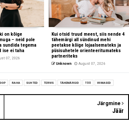
i on kõige
Kui otsid truud meest, siis nende 4
muga – neid pole
tähemärgi all sündinud mehi
ga sundida tegema
peetakse kõige lojaalsemateks ja
 ise ei taha
püsisuhetele orienteeritumateks
partneriteks
st 07, 2026
Unknown
August 07, 2026
OOP
RAHA
SUHTED
TERVIS
TÄHEMÄRGID
TÖÖ
VIIMASED
Järgmine
Jäär