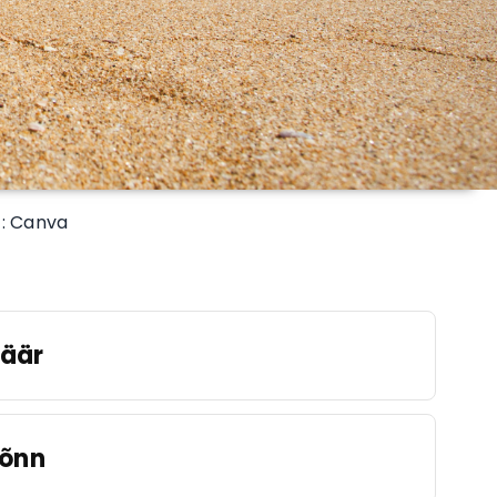
 : Canva
äär
õnn