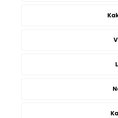
Kak
V
N
Ka