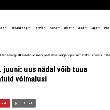
sed
Horoskoop
Tervis
Suhe
Dieet
Aed
Laps
Pos
nud mehi peetakse kõige lojaalsemateks ja püsisuhetele orienteeritumateks p
juuni: uus nädal võib tuua
tuid võimalusi
erest
Email