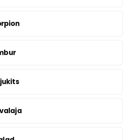
rpion
mbur
jukits
valaja
alad