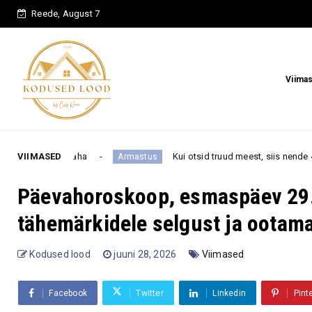
Reede, August 7
Viima
VIIMASED
Kui otsid truud meest, siis nende 4 tähemärgi all sündi
Armastus
Päevahoroskoop, esmaspäev 29. 
tähemärkidele selgust ja ootama
Kodused lood
juuni 28, 2026
Viimased
Facebook
Twitter
Linkedin
Pint