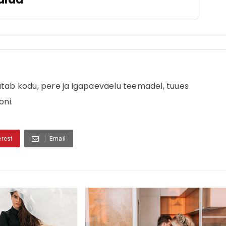
jutab kodu, pere ja igapäevaelu teemadel, tuues
oni.
erest
Email