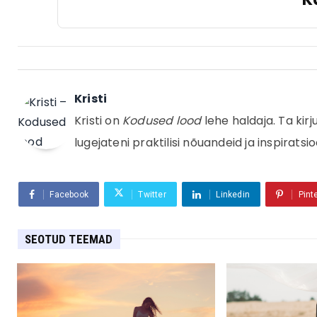
Kristi
Kristi on
Kodused lood
lehe haldaja. Ta kir
lugejateni praktilisi nõuandeid ja inspiratsio
Facebook
Twitter
Linkedin
Pint
SEOTUD TEEMAD