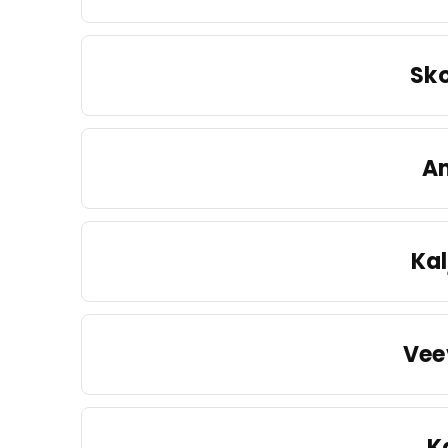
Sko
A
Kal
Vee
K