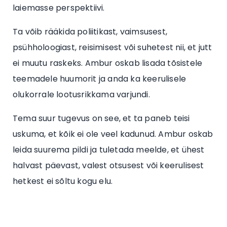
laiemasse perspektiivi.
Ta võib rääkida poliitikast, vaimsusest,
psühholoogiast, reisimisest või suhetest nii, et jutt
ei muutu raskeks. Ambur oskab lisada tõsistele
teemadele huumorit ja anda ka keerulisele
olukorrale lootusrikkama varjundi.
Tema suur tugevus on see, et ta paneb teisi
uskuma, et kõik ei ole veel kadunud. Ambur oskab
leida suurema pildi ja tuletada meelde, et ühest
halvast päevast, valest otsusest või keerulisest
hetkest ei sõltu kogu elu.