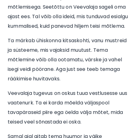
mõtlemisega. Seetõttu on Veevalaja sageli oma
ajast ees. Tal võib olla ideid, mis tunduvad esialgu
kummalised, kuid panevad hiljem teisi mõtlema.
Ta märkab ühiskonna kitsaskohti, vanu mustreid
ja süsteeme, mis vajaksid muutust. Tema
mõtlemine võib olla ootamatu, värske ja vahel
isegi veidi pöörane. Aga just see teeb temaga
rääkimise huvitavaks.
Veevalaja tugevus on oskus tuua vestlusesse uus
vaatenurk. Ta ei karda mõelda väljaspool
tavapäraseid piire ega öelda välja mõtet, mida
teised veel sõnastada ei oska.
Samal ajal aitab tema huumor ja väike