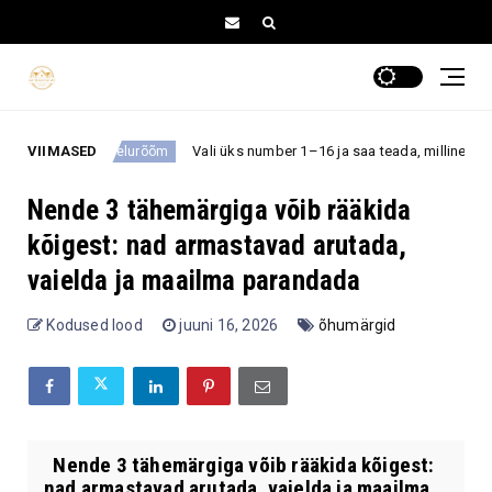
VIIMASED
Vali üks number 1–16 ja saa teada, milline üllatus võib sind l
elurõõm
Nende 3 tähemärgiga võib rääkida
kõigest: nad armastavad arutada,
vaielda ja maailma parandada
Kodused lood
juuni 16, 2026
õhumärgid
Nende 3 tähemärgiga võib rääkida kõigest:
nad armastavad arutada, vaielda ja maailma