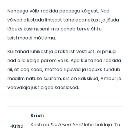
Nendega võib rääkida peaaegu kõigest. Nad
võivad alustada lihtsast tähelepanekust ja jõuda
lõpuks küsimuseni, mis paneb terve õhtu
teistmoodi mõtlema.
Kui tahad lühikest ja praktilist vestlust, ei pruugi
nad olla kõige parem valik. Aga kui tahad rääkida
nii, et aeg kaob, mõtted liiguvad ja lõpuks tundub
maailm natuke suurem, siis on Kaksikud, Ambur ja
Veevalaja just õiged kaaslased.
Kristi
Kristi on
Kodused lood
lehe haldaja. Ta