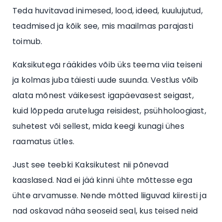
Teda huvitavad inimesed, lood, ideed, kuulujutud,
teadmised ja kõik see, mis maailmas parajasti
toimub.
Kaksikutega rääkides võib üks teema viia teiseni
ja kolmas juba täiesti uude suunda. Vestlus võib
alata mõnest väikesest igapäevasest seigast,
kuid lõppeda aruteluga reisidest, psühholoogiast,
suhetest või sellest, mida keegi kunagi ühes
raamatus ütles.
Just see teebki Kaksikutest nii põnevad
kaaslased. Nad ei jää kinni ühte mõttesse ega
ühte arvamusse. Nende mõtted liiguvad kiiresti ja
nad oskavad näha seoseid seal, kus teised neid