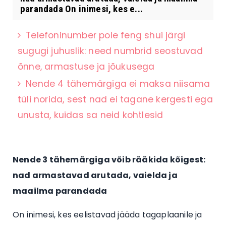
parandada On inimesi, kes e...
Telefoninumber pole feng shui järgi
sugugi juhuslik: need numbrid seostuvad
õnne, armastuse ja jõukusega
Nende 4 tähemärgiga ei maksa niisama
tüli norida, sest nad ei tagane kergesti ega
unusta, kuidas sa neid kohtlesid
Nende 3 tähemärgiga võib rääkida kõigest:
nad armastavad arutada, vaielda ja
maailma parandada
On inimesi, kes eelistavad jääda tagaplaanile ja