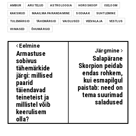
AMBUR
ARUTELUD
ASTROLOOGIA
HOROSKOOP
ISELOOM
KAKSIKUD
MAAILMA PARANDAMINE
SODIAAK
SUHTLEMINE
TULEMÄRGID
TÄHEMÄRGID
VAIDLUSED
VEEVALAJA
VESTLUS
VIIMASED
ÕHUMÄRGID
Eelmine
Järgmine
Armastuse
Salapärane
sobivus
Skorpion peidab
tähemärkide
endas rohkem,
järgi: millised
kui esmapilgul
paarid
paistab: need on
täiendavad
tema suurimad
teineteist ja
saladused
millistel võib
keerulisem
olla?