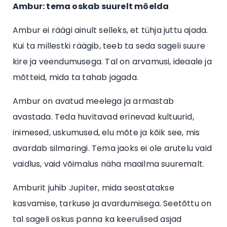
Ambur: tema oskab suurelt mõelda
Ambur ei räägi ainult selleks, et tühja juttu ajada.
Kui ta millestki räägib, teeb ta seda sageli suure
kire ja veendumusega. Tal on arvamusi, ideaale ja
mõtteid, mida ta tahab jagada.
Ambur on avatud meelega ja armastab
avastada. Teda huvitavad erinevad kultuurid,
inimesed, uskumused, elu mõte ja kõik see, mis
avardab silmaringi. Tema jaoks ei ole arutelu vaid
vaidlus, vaid võimalus näha maailma suuremalt.
Amburit juhib Jupiter, mida seostatakse
kasvamise, tarkuse ja avardumisega. Seetõttu on
tal sageli oskus panna ka keerulised asjad