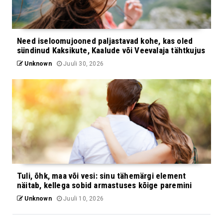
Need iseloomujooned paljastavad kohe, kas oled
sündinud Kaksikute, Kaalude või Veevalaja tähtkujus
Unknown
Juuli 30, 2026
Tuli, õhk, maa või vesi: sinu tähemärgi element
näitab, kellega sobid armastuses kõige paremini
Unknown
Juuli 10, 2026