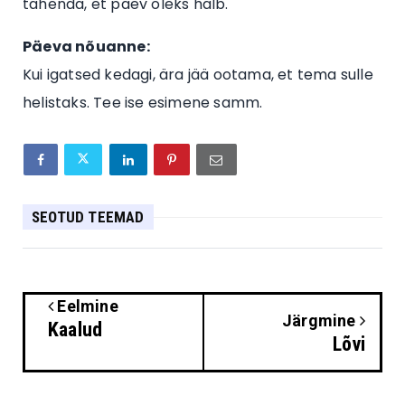
tähenda, et päev oleks halb.
Päeva nõuanne:
Kui igatsed kedagi, ära jää ootama, et tema sulle
helistaks. Tee ise esimene samm.
SEOTUD TEEMAD
Eelmine
Järgmine
Kaalud
Lõvi