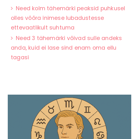
Need kolm tähemärki peaksid puhkusel
olles võõra inimese lubadustesse
ettevaatlikult suhtuma
Need 3 tähemärki võivad sulle andeks
anda, kuid ei lase sind enam oma ellu
tagasi