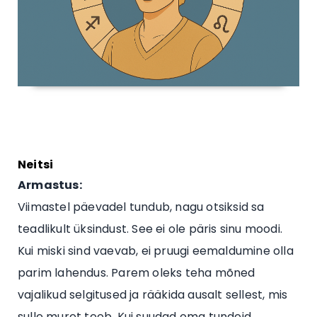
Neitsi
Armastus:
Viimastel päevadel tundub, nagu otsiksid sa
teadlikult üksindust. See ei ole päris sinu moodi.
Kui miski sind vaevab, ei pruugi eemaldumine olla
parim lahendus. Parem oleks teha mõned
vajalikud selgitused ja rääkida ausalt sellest, mis
sulle muret teeb. Kui suudad oma tundeid