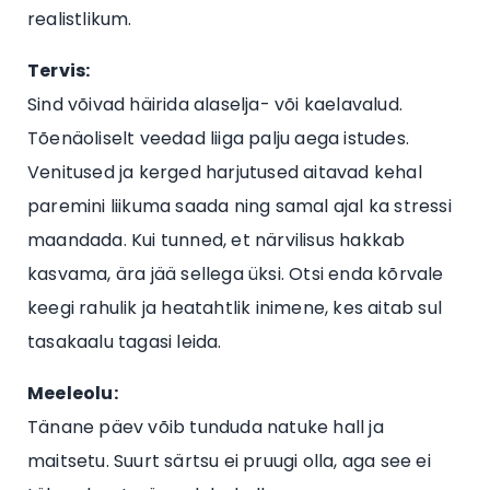
realistlikum.
Tervis:
Sind võivad häirida alaselja- või kaelavalud.
Tõenäoliselt veedad liiga palju aega istudes.
Venitused ja kerged harjutused aitavad kehal
paremini liikuma saada ning samal ajal ka stressi
maandada. Kui tunned, et närvilisus hakkab
kasvama, ära jää sellega üksi. Otsi enda kõrvale
keegi rahulik ja heatahtlik inimene, kes aitab sul
tasakaalu tagasi leida.
Meeleolu:
Tänane päev võib tunduda natuke hall ja
maitsetu. Suurt särtsu ei pruugi olla, aga see ei