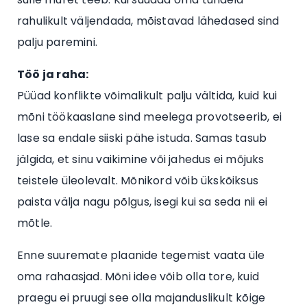
rahulikult väljendada, mõistavad lähedased sind
palju paremini.
Töö ja raha:
Püüad konflikte võimalikult palju vältida, kuid kui
mõni töökaaslane sind meelega provotseerib, ei
lase sa endale siiski pähe istuda. Samas tasub
jälgida, et sinu vaikimine või jahedus ei mõjuks
teistele üleolevalt. Mõnikord võib ükskõiksus
paista välja nagu põlgus, isegi kui sa seda nii ei
mõtle.
Enne suuremate plaanide tegemist vaata üle
oma rahaasjad. Mõni idee võib olla tore, kuid
praegu ei pruugi see olla majanduslikult kõige