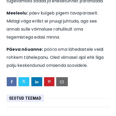
tugevamaks saada ja enesetunnet parandada.
Meeleolu:
päev kulgeb pigem tavapäraselt.
Midagi väga erilist ei pruugi juhtuda, aga see
annab sulle võimaluse rahulikult oma
tegemistega edasi minna.
Päeva nõuanne:
pööra oma lähedastele veidi
rohkem tähelepanu. Oled viimasel ajal ehk liiga
palju keskendunud omaenda soovidele.
SEOTUD TEEMAD