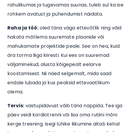
rahulikumas ja tugevamas suunas, tuleb sul ka ise
rohkem avatust ja pühendumist näidata.
Raha ja töö:
oled täna väga ettevõtlik ning võid
hakata mõtlema suuremate plaanide või
mahukamate projektide peale. See on hea, kuid
ära torma liiga kiiresti. Kui ees on suuremad
väljaminekud, alusta kõigepealt eelarve
koostamisest. Nii näed selgemalt, mida saad
endale lubada ja kus peaksid ettevaatlikum
olema.
Tervis:
vastupidavust võib täna nappida. Tee iga
päev veidi kardiotrenni või lisa oma rutiini mõni
kerge treening. Isegi lühike liikumine aitab kehal