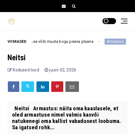
kel saabuv kutse võib muuta kogu päeva plaane
VIIMASED
Telefon
Armastus
Neitsi
Kodused lood
juuni 02, 2026
Neitsi Armastus: näita oma kaaslasele, et
oled armastuse nimel valmis kasvõi
natukenegi oma kallist vabadusest loobuma.
Sa igatsed rohk...