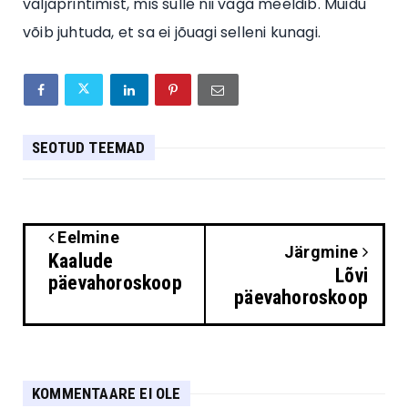
väljaprintimist, mis sulle nii väga meeldib. Muidu
võib juhtuda, et sa ei jõuagi selleni kunagi.
SEOTUD TEEMAD
Eelmine
Järgmine
Kaalude
Lõvi
päevahoroskoop
päevahoroskoop
KOMMENTAARE EI OLE