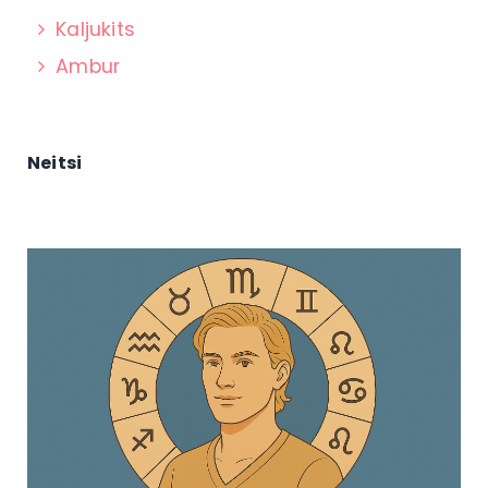
Kaljukits
Ambur
Neitsi