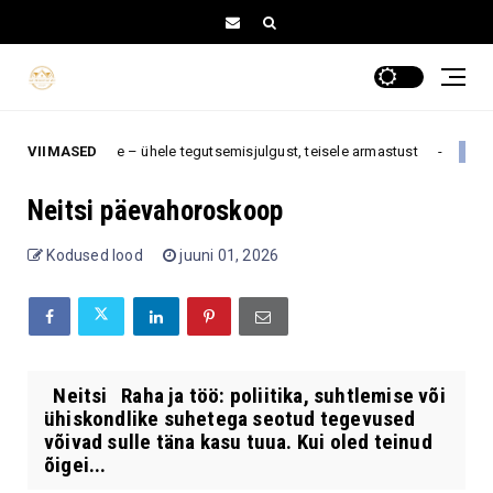
a eriti palju õnne – ühele tegutsemisjulgust, teisele armastust
VIIMASED
12. au
Neitsi päevahoroskoop
Kodused lood
juuni 01, 2026
Neitsi Raha ja töö: poliitika, suhtlemise või
ühiskondlike suhetega seotud tegevused
võivad sulle täna kasu tuua. Kui oled teinud
õigei...