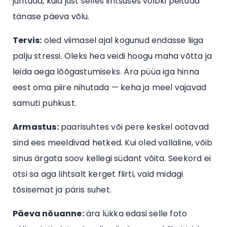
juhtuda, kuid just selles lihtsuses võibki peituda
tänase päeva võlu.
Tervis:
oled viimasel ajal kogunud endasse liiga
palju stressi. Oleks hea veidi hoogu maha võtta ja
leida aega lõõgastumiseks. Ära püüa iga hinna
eest oma piire nihutada — keha ja meel vajavad
samuti puhkust.
Armastus:
paarisuhtes või pere keskel ootavad
sind ees meeldivad hetked. Kui oled vallaline, võib
sinus ärgata soov kellegi südant võita. Seekord ei
otsi sa aga lihtsalt kerget flirti, vaid midagi
tõsisemat ja päris suhet.
Päeva nõuanne:
ära lükka edasi selle foto