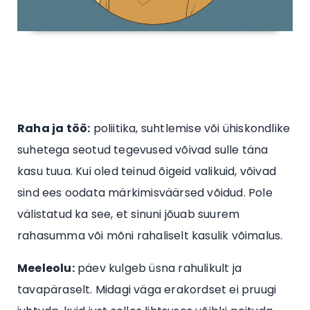
Raha ja töö:
poliitika, suhtlemise või ühiskondlike
suhetega seotud tegevused võivad sulle täna
kasu tuua. Kui oled teinud õigeid valikuid, võivad
sind ees oodata märkimisväärsed võidud. Pole
välistatud ka see, et sinuni jõuab suurem
rahasumma või mõni rahaliselt kasulik võimalus.
Meeleolu:
päev kulgeb üsna rahulikult ja
tavapäraselt. Midagi väga erakordset ei pruugi