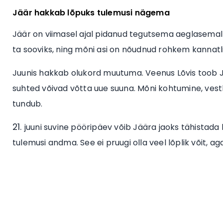
Jäär hakkab lõpuks tulemusi nägema
Jäär on viimasel ajal pidanud tegutsema aeglasemalt, ku
ta sooviks, ning mõni asi on nõudnud rohkem kannatlik
Juunis hakkab olukord muutuma. Veenus Lõvis toob Jä
suhted võivad võtta uue suuna. Mõni kohtumine, vestlu
tundub.
juuni suvine pööripäev võib Jäära jaoks tähistad
tulemusi andma. See ei pruugi olla veel lõplik võit, ag