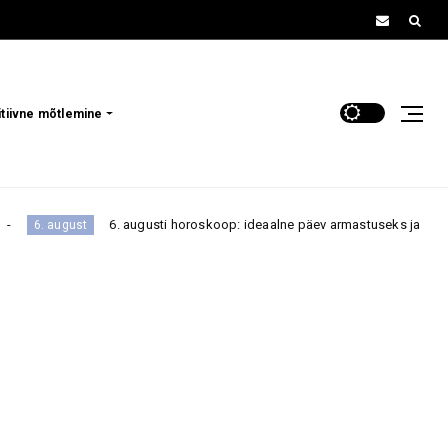
itiivne mõtlemine
6. augusti horoskoop: ideaalne päev armastuseks ja rahaasjade korrasta