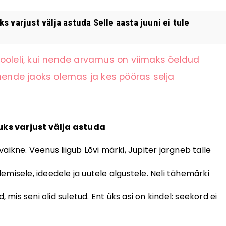
 varjust välja astuda Selle aasta juuni ei tule
ooleli, kui nende arvamus on viimaks öeldud
 nende jaoks olemas ja kes pööras selja
uks varjust välja astuda
 vaikne. Veenus liigub Lõvi märki, Jupiter järgneb talle
misele, ideedele ja uutele algustele. Neli tähemärki
s seni olid suletud. Ent üks asi on kindel: seekord ei