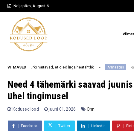
Neljapäev, August 6
Viima
ki näitavad, et oled liiga heatahtlik
VIIMASED
Kaksikud, Kaalud j
Armastus
Need 4 tähemärki saavad juunis
ühel tingimusel
Kodused lood
juuni 01, 2026
Õnn
Facebook
Twitter
Linkedin
Pint