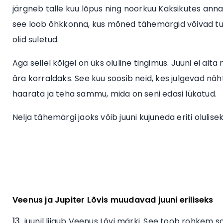
järgneb talle kuu lõpus ning noorkuu Kaksikutes annab
see loob õhkkonna, kus mõned tähemärgid võivad tu
olid suletud.
Aga sellel kõigel on üks oluline tingimus. Juuni ei aita
ära korraldaks. See kuu soosib neid, kes julgevad näh
haarata ja teha sammu, mida on seni edasi lükatud.
Nelja tähemärgi jaoks võib juuni kujuneda eriti olulisek
Veenus ja Jupiter Lõvis muudavad juuni eriliseks
juunil liigub Veenus Lõvi märki. See toob rohkem so