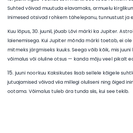
Suhted võivad muutuda elavamaks, armuelu kirglikum
Inimesed otsivad rohkem tähelepanu, tunnustust ja e
Kuu lõpus, 30. juunil, jõuab Lõvi märki ka Jupiter. Ast
laienemisega. Kui Jupiter mõnda märki toetab, ei ol
mitmeks järgmiseks kuuks. Seega võib kõik, mis juuni
võimalus või oluline otsus — kanda mõju veel pikalt ed
juuni noorkuu Kaksikutes lisab sellele kõigele su
jutuajamised võivad viia millegi oluliseni ning õiged i
ootama. Võimalus tuleb ära tunda siis, kui see tekib.