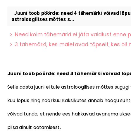
Juuni toob pöörde: need 4 tähemärki võivad lõpuks
astroloogilises mõttes s...
Need kolm tähemärki ei jäta vaidlust enne p
3 tähemärki, kes mäletavad täpselt, kes oli
Juuni toob pöörde: need 4 tähemärki võivad lõp
Selle aasta juuni ei tule astroloogilises mõttes sugugi
kuu lõpus ning noorkuu Kaksikutes annab hoogu suhtle
võivad tunda, et nende ees hakkavad avanema uksed, mi
piisa ainult ootamisest.