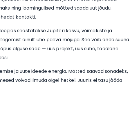
aks ning loomingulised mõtted saada uut jõudu.
hedat kontakti.
roloogias seostatakse Jupiteri kasvu, võimaluste ja
e tegemist ainult ühe päeva mõjuga. See võib anda suuna
 lõpus alguse saab — uus projekt, uus suhe, tööalane
asi.
htlemise ja uute ideede energia. Mõtted saavad sõnadeks,
nimesed võivad ilmuda õigel hetkel. Juunis ei tasu jääda