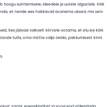
 hoogu suhtlemisele, ideedele ja uutele algustele. Kõik
nda, et nende ees hakkavad avanema uksed, mis seni
 neid, kes jäävad vaikselt kõrvale ootama, et elu ise kõik
tavale tulla, oma mõtte välja öelda, pakkumisest kinni
s.
ojust, sarmi, enesekindlust ja soovi end väljendada.