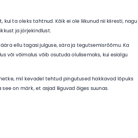
i ta oleks tahtnud. Kõik ei ole liikunud nii kiiresti, nagu
kust ja järjekindlust.
ära ellu tagasi julguse, sära ja tegutsemisrõõmu. Ka
s või võimalus võib osutuda olulisemaks, kui esialgu
a hetke, mil kevadel tehtud pingutused hakkavad lõpuks
a see on märk, et asjad liiguvad õiges suunas.