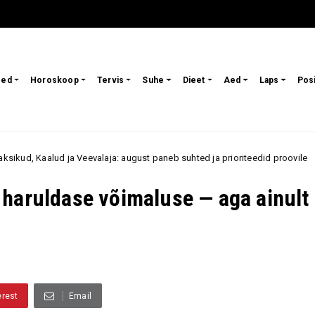
sed
Horoskoop
Tervis
Suhe
Dieet
Aed
Laps
Pos
a Veevalaja: august paneb suhted ja prioriteedid proovile
6. august
 haruldase võimaluse — aga ainult
erest
Email