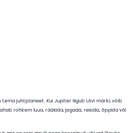
n tema juhtplaneet. Kui Jupiter liigub Lõvi märki, võib
tahab rohkem luua, rääkida, jagada, reisida, õppida või