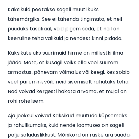
Kaksikuid peetakse sageli muutlikuks
tähemärgiks. See ei tähenda tingimata, et neil
puuduks tasakaal, vaid pigem seda, et neil on
keeruline teha valikuid ja nendest kinni pidada.
Kaksikute üks suurimaid hirme on millestki ilma
jääda. Mõte, et kusagil võiks olla veel suurem
armastus, põnevam võimalus või keegi, kes sobib
veel paremini, võib neid sisemiselt rahutuks teha.
Nad võivad kergesti hakata arvama, et mujal on
rohi rohelisem.
Aja jooksul võivad Kaksikud muutuda küpsemaks
ja rahulikumaks, kuid nende loomuses on sageli
palju saladuslikkust. Mõnikord on raske aru saada,