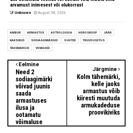
arvamust inimesest või olukorrast
Unknown
August 08, 2026
AMBUR
ARMASTUS
ASTROLOOGIA
HOROSKOOP
JÄÄR
KAKSIKUD
SODIAAGIMÄRGID
SUHTED
TRUUDUSETUS
TÄHEMÄRGID
VIIMASED
Eelmine
Järgmine
Need 2
Kolm tähemärki,
sodiaagimärki
kelle jaoks
võivad juunis
armastus võib
saada
kiiresti muutuda
armastuses
armukadeduse
ilusa ja
proovikiviks
ootamatu
võimaluse