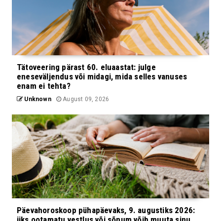
Tätoveering pärast 60. eluaastat: julge
eneseväljendus või midagi, mida selles vanuses
enam ei tehta?
Unknown
August 09, 2026
Päevahoroskoop pühapäevaks, 9. augustiks 2026:
üks ootamatu vestlus või sõnum võib muuta sinu