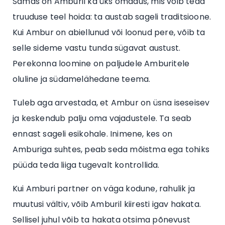
Samas on Amburil ka üks omadus, mis võib teda
truuduse teel hoida: ta austab sageli traditsioone.
Kui Ambur on abiellunud või loonud pere, võib ta
selle sideme vastu tunda sügavat austust.
Perekonna loomine on paljudele Amburitele
oluline ja südamelähedane teema.
Tuleb aga arvestada, et Ambur on üsna iseseisev
ja keskendub palju oma vajadustele. Ta seab
ennast sageli esikohale. Inimene, kes on
Amburiga suhtes, peab seda mõistma ega tohiks
püüda teda liiga tugevalt kontrollida.
Kui Amburi partner on väga kodune, rahulik ja
muutusi vältiv, võib Amburil kiiresti igav hakata.
Sellisel juhul võib ta hakata otsima põnevust