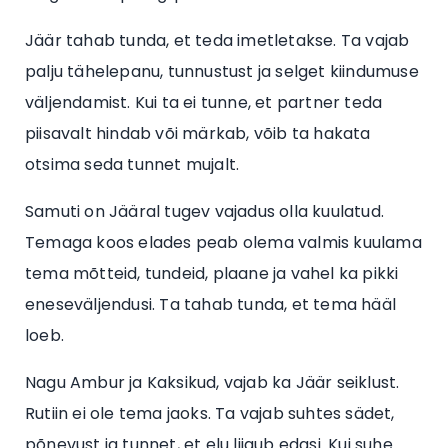
Jäär tahab tunda, et teda imetletakse. Ta vajab
palju tähelepanu, tunnustust ja selget kiindumuse
väljendamist. Kui ta ei tunne, et partner teda
piisavalt hindab või märkab, võib ta hakata
otsima seda tunnet mujalt.
Samuti on Jääral tugev vajadus olla kuulatud.
Temaga koos elades peab olema valmis kuulama
tema mõtteid, tundeid, plaane ja vahel ka pikki
eneseväljendusi. Ta tahab tunda, et tema hääl
loeb.
Nagu Ambur ja Kaksikud, vajab ka Jäär seiklust.
Rutiin ei ole tema jaoks. Ta vajab suhtes sädet,
põnevust ja tunnet, et elu liigub edasi. Kui suhe