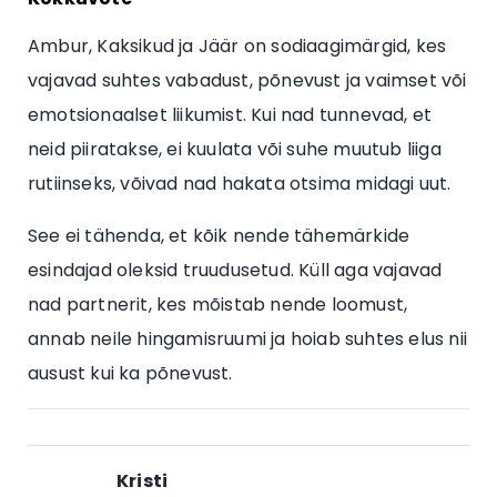
Ambur, Kaksikud ja Jäär on sodiaagimärgid, kes
vajavad suhtes vabadust, põnevust ja vaimset või
emotsionaalset liikumist. Kui nad tunnevad, et
neid piiratakse, ei kuulata või suhe muutub liiga
rutiinseks, võivad nad hakata otsima midagi uut.
See ei tähenda, et kõik nende tähemärkide
esindajad oleksid truudusetud. Küll aga vajavad
nad partnerit, kes mõistab nende loomust,
annab neile hingamisruumi ja hoiab suhtes elus nii
ausust kui ka põnevust.
Kristi