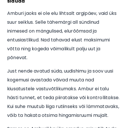
siduda
Amburi jaoks ei ole elu lihtsalt argipäev, vaid üks
suur seiklus. Selle tähemärgi all sündinud
inimesed on mängulised, elurõõmsad ja
entusiastlikud. Nad tahavad elust maksimumi
võtta ning kogeda võimalikult palju uut ja
põnevat.
Just nende avatud süda, uudishimu ja soov uusi
kogemusi avastada võivad muuta nad
kiusatustele vastuvõtlikumaks. Ambur ei talu
hästi tunnet, et teda piiratakse või kontrollitakse.
Kui suhe muutub liiga rutiinseks või lämmatavaks,
võib ta hakata otsima hingamisruumi mujalt.