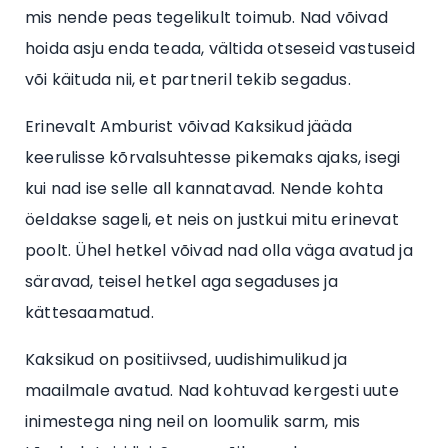
mis nende peas tegelikult toimub. Nad võivad
hoida asju enda teada, vältida otseseid vastuseid
või käituda nii, et partneril tekib segadus.
Erinevalt Amburist võivad Kaksikud jääda
keerulisse kõrvalsuhtesse pikemaks ajaks, isegi
kui nad ise selle all kannatavad. Nende kohta
öeldakse sageli, et neis on justkui mitu erinevat
poolt. Ühel hetkel võivad nad olla väga avatud ja
säravad, teisel hetkel aga segaduses ja
kättesaamatud.
Kaksikud on positiivsed, uudishimulikud ja
maailmale avatud. Nad kohtuvad kergesti uute
inimestega ning neil on loomulik sarm, mis