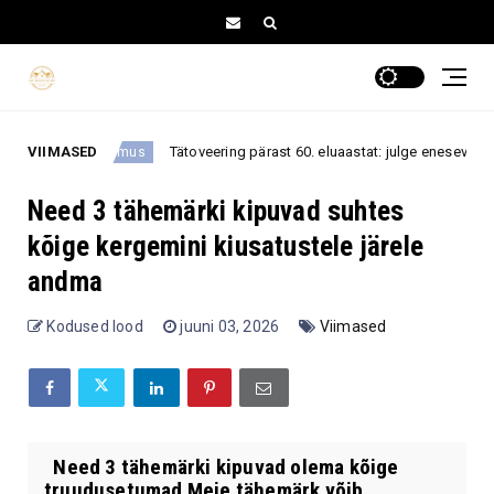
VIIMASED
Tätoveering pärast 60. eluaastat: julge eneseväljendus või midagi
vamus
Need 3 tähemärki kipuvad suhtes
kõige kergemini kiusatustele järele
andma
Kodused lood
juuni 03, 2026
Viimased
Need 3 tähemärki kipuvad olema kõige
truudusetumad Meie tähemärk võib