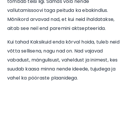
tõmbab teisi ligi. Samas võib nende
vallutamissoovi taga peituda ka ebakindlus.
Mõnikord arvavad nad, et kui neid ihaldatakse,
aitab see neil end paremini aktsepteerida.
Kui tahad Kaksikuid enda kõrval hoida, tuleb neid
võtta sellisena, nagu nad on. Nad vajavad
vabadust, mängulisust, vaheldust ja inimest, kes
suudab kaasa minna nende ideede, tujudega ja
vahel ka pööraste plaanidega.