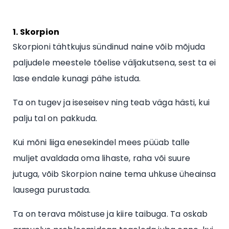
1. Skorpion
Skorpioni tähtkujus sündinud naine võib mõjuda
paljudele meestele tõelise väljakutsena, sest ta ei
lase endale kunagi pähe istuda.
Ta on tugev ja iseseisev ning teab väga hästi, kui
palju tal on pakkuda.
Kui mõni liiga enesekindel mees püüab talle
muljet avaldada oma lihaste, raha või suure
jutuga, võib Skorpion naine tema uhkuse üheainsa
lausega purustada.
Ta on terava mõistuse ja kiire taibuga. Ta oskab