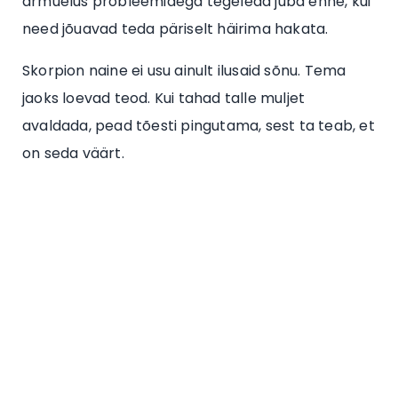
armuelus probleemidega tegeleda juba enne, kui
need jõuavad teda päriselt häirima hakata.
Skorpion naine ei usu ainult ilusaid sõnu. Tema
jaoks loevad teod. Kui tahad talle muljet
avaldada, pead tõesti pingutama, sest ta teab, et
on seda väärt.