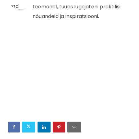
teemadel, tuues lugejateni praktilisi
nõuandeid ja inspiratsiooni.