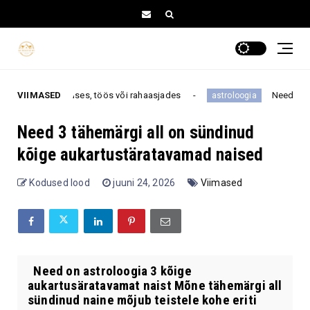
 armastuses, töös või rahaasjades
VIIMASED
Need 3 tähemärki näe
astroloogia
Need 3 tähemärgi all on sündinud
kõige aukartustäratavamad naised
Kodused lood
juuni 24, 2026
Viimased
Need on astroloogia 3 kõige
aukartusäratavamat naist Mõne tähemärgi all
sündinud naine mõjub teistele kohe eriti