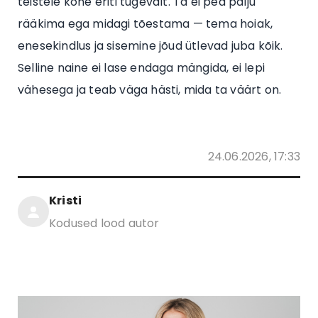
teistele kohe eriti tugevalt. Ta ei pea palju
rääkima ega midagi tõestama — tema hoiak,
enesekindlus ja sisemine jõud ütlevad juba kõik.
Selline naine ei lase endaga mängida, ei lepi
vähesega ja teab väga hästi, mida ta väärt on.
24.06.2026, 17:33
Kristi
Kodused lood autor