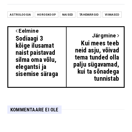
ASTROLOOGIA
HOROSKOOP
NAISED
TÄHEMÄRGID
VIIMASED
Eelmine
Järgmine
Sodiaagi 3
Kui mees teeb
kõige ilusamat
neid asju, võivad
naist paistavad
tema tunded olla
silma oma võlu,
palju sügavamad,
elegantsi ja
kui ta sõnadega
sisemise säraga
tunnistab
KOMMENTAARE EI OLE