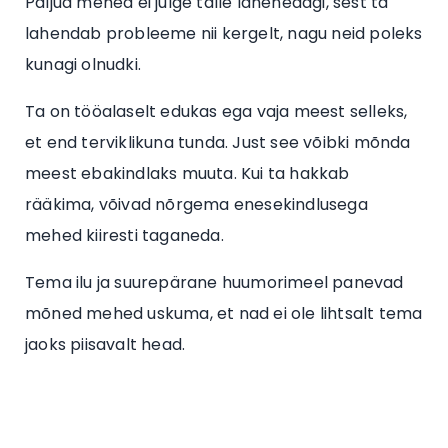
Paljud mehed ei julge talle lähenedagi, sest ta
lahendab probleeme nii kergelt, nagu neid poleks
kunagi olnudki.
Ta on tööalaselt edukas ega vaja meest selleks,
et end terviklikuna tunda. Just see võibki mõnda
meest ebakindlaks muuta. Kui ta hakkab
rääkima, võivad nõrgema enesekindlusega
mehed kiiresti taganeda.
Tema ilu ja suurepärane huumorimeel panevad
mõned mehed uskuma, et nad ei ole lihtsalt tema
jaoks piisavalt head.