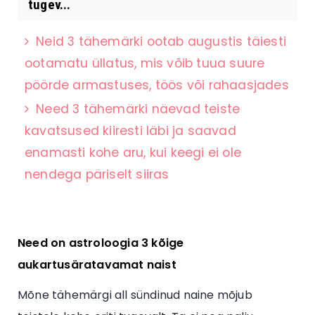
tugev...
Neid 3 tähemärki ootab augustis täiesti
ootamatu üllatus, mis võib tuua suure
pöörde armastuses, töös või rahaasjades
Need 3 tähemärki näevad teiste
kavatsused kiiresti läbi ja saavad
enamasti kohe aru, kui keegi ei ole
nendega päriselt siiras
Need on astroloogia 3 kõige
aukartusäratavamat naist
Mõne tähemärgi all sündinud naine mõjub