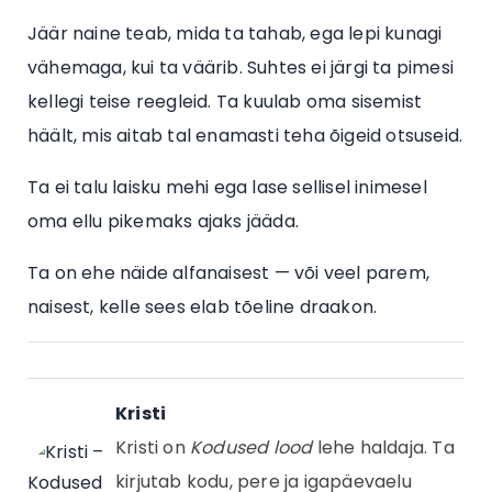
Jäär naine teab, mida ta tahab, ega lepi kunagi
vähemaga, kui ta väärib. Suhtes ei järgi ta pimesi
kellegi teise reegleid. Ta kuulab oma sisemist
häält, mis aitab tal enamasti teha õigeid otsuseid.
Ta ei talu laisku mehi ega lase sellisel inimesel
oma ellu pikemaks ajaks jääda.
Ta on ehe näide alfanaisest — või veel parem,
naisest, kelle sees elab tõeline draakon.
Kristi
Kristi on
Kodused lood
lehe haldaja. Ta
kirjutab kodu, pere ja igapäevaelu