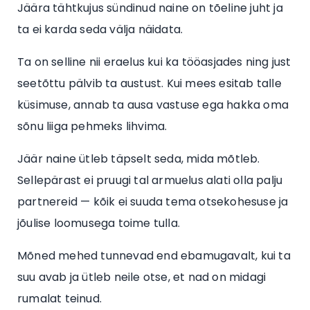
Jäära tähtkujus sündinud naine on tõeline juht ja
ta ei karda seda välja näidata.
Ta on selline nii eraelus kui ka tööasjades ning just
seetõttu pälvib ta austust. Kui mees esitab talle
küsimuse, annab ta ausa vastuse ega hakka oma
sõnu liiga pehmeks lihvima.
Jäär naine ütleb täpselt seda, mida mõtleb.
Sellepärast ei pruugi tal armuelus alati olla palju
partnereid — kõik ei suuda tema otsekohesuse ja
jõulise loomusega toime tulla.
Mõned mehed tunnevad end ebamugavalt, kui ta
suu avab ja ütleb neile otse, et nad on midagi
rumalat teinud.