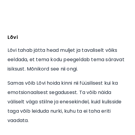
Lõvi
Lõvi tahab jätta head muljet ja tavaliselt võiks
eeldada, et tema kodu peegeldab tema säravat
isiksust. Mõnikord see nii ongi.
Samas võib Lõvi hoida kinni nii füüsilisest kui ka
emotsionaalsest segadusest. Ta võib näida
väliselt väga stiilne ja enesekindel, kuid kulisside
taga võib leiduda nurki, kuhu ta ei taha eriti
vaadata.