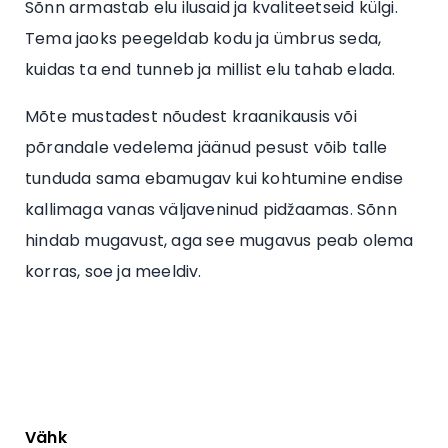
Sõnn armastab elu ilusaid ja kvaliteetseid külgi.
Tema jaoks peegeldab kodu ja ümbrus seda,
kuidas ta end tunneb ja millist elu tahab elada.
Mõte mustadest nõudest kraanikausis või
põrandale vedelema jäänud pesust võib talle
tunduda sama ebamugav kui kohtumine endise
kallimaga vanas väljaveninud pidžaamas. Sõnn
hindab mugavust, aga see mugavus peab olema
korras, soe ja meeldiv.
Vähk