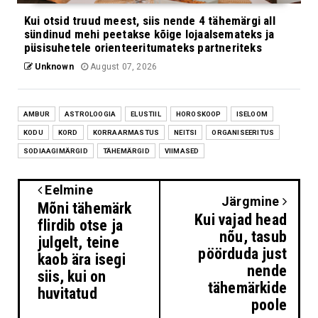
Kui otsid truud meest, siis nende 4 tähemärgi all
sündinud mehi peetakse kõige lojaalsemateks ja
püsisuhetele orienteeritumateks partneriteks
Unknown
August 07, 2026
AMBUR
ASTROLOOGIA
ELUSTIIL
HOROSKOOP
ISELOOM
KODU
KORD
KORRAARMASTUS
NEITSI
ORGANISEERITUS
SODIAAGIMÄRGID
TÄHEMÄRGID
VIIMASED
Eelmine
Järgmine
Mõni tähemärk
Kui vajad head
flirdib otse ja
nõu, tasub
julgelt, teine
pöörduda just
kaob ära isegi
nende
siis, kui on
tähemärkide
huvitatud
poole