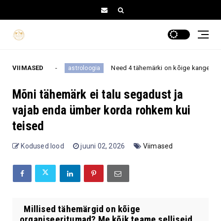
VIIMASED
Need 4 tähemärki on kõige kangema iseloomuga – neid p
astroloogia
Mõni tähemärk ei talu segadust ja
vajab enda ümber korda rohkem kui
teised
Kodused lood
juuni 02, 2026
Viimased
Millised tähemärgid on kõige
organiseeritumad? Me kõik teame selliseid