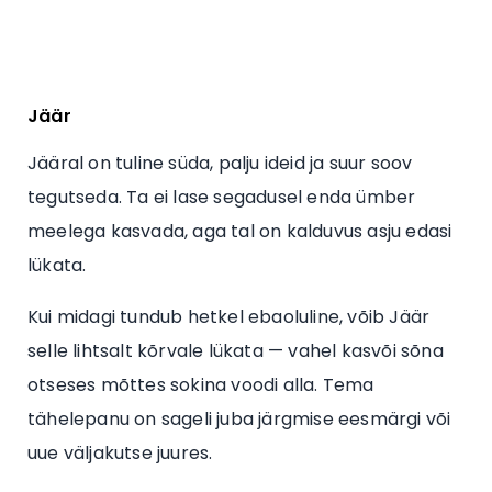
Jäär
Jääral on tuline süda, palju ideid ja suur soov
tegutseda. Ta ei lase segadusel enda ümber
meelega kasvada, aga tal on kalduvus asju edasi
lükata.
Kui midagi tundub hetkel ebaoluline, võib Jäär
selle lihtsalt kõrvale lükata — vahel kasvõi sõna
otseses mõttes sokina voodi alla. Tema
tähelepanu on sageli juba järgmise eesmärgi või
uue väljakutse juures.