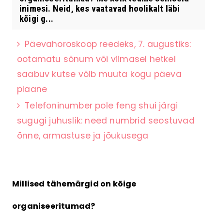
inimesi. Neid, kes vaatavad hoolikalt läbi
kõigi g...
Päevahoroskoop reedeks, 7. augustiks:
ootamatu sõnum või viimasel hetkel
saabuv kutse võib muuta kogu päeva
plaane
Telefoninumber pole feng shui järgi
sugugi juhuslik: need numbrid seostuvad
õnne, armastuse ja jõukusega
Millised tähemärgid on kõige
organiseeritumad?