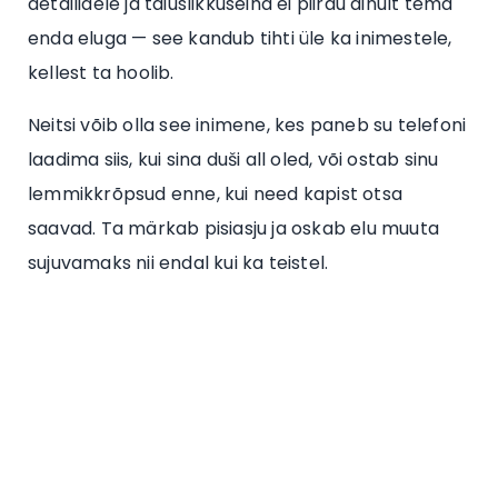
detailidele ja täiuslikkuseiha ei piirdu ainult tema
enda eluga — see kandub tihti üle ka inimestele,
kellest ta hoolib.
Neitsi võib olla see inimene, kes paneb su telefoni
laadima siis, kui sina duši all oled, või ostab sinu
lemmikkrõpsud enne, kui need kapist otsa
saavad. Ta märkab pisiasju ja oskab elu muuta
sujuvamaks nii endal kui ka teistel.