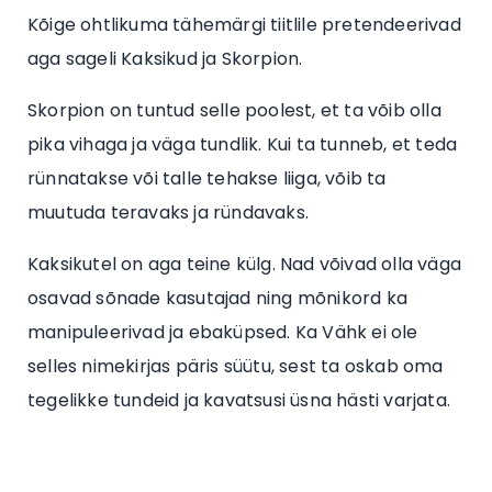
Kõige ohtlikuma tähemärgi tiitlile pretendeerivad
aga sageli Kaksikud ja Skorpion.
Skorpion on tuntud selle poolest, et ta võib olla
pika vihaga ja väga tundlik. Kui ta tunneb, et teda
rünnatakse või talle tehakse liiga, võib ta
muutuda teravaks ja ründavaks.
Kaksikutel on aga teine külg. Nad võivad olla väga
osavad sõnade kasutajad ning mõnikord ka
manipuleerivad ja ebaküpsed. Ka Vähk ei ole
selles nimekirjas päris süütu, sest ta oskab oma
tegelikke tundeid ja kavatsusi üsna hästi varjata.