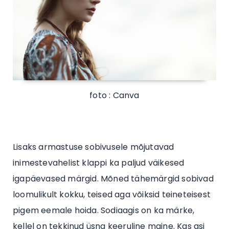
foto : Canva
Lisaks armastuse sobivusele mõjutavad
inimestevahelist klappi ka paljud väikesed
igapäevased märgid. Mõned tähemärgid sobivad
loomulikult kokku, teised aga võiksid teineteisest
pigem eemale hoida. Sodiaagis on ka märke,
kellel on tekkinud üsna keeruline maine. Kas asi