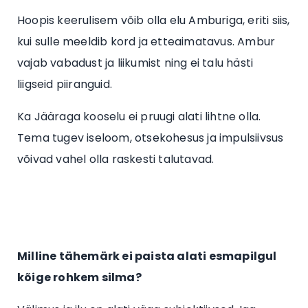
Hoopis keerulisem võib olla elu Amburiga, eriti siis,
kui sulle meeldib kord ja etteaimatavus. Ambur
vajab vabadust ja liikumist ning ei talu hästi
liigseid piiranguid.
Ka Jääraga kooselu ei pruugi alati lihtne olla.
Tema tugev iseloom, otsekohesus ja impulsiivsus
võivad vahel olla raskesti talutavad.
Milline tähemärk ei paista alati esmapilgul
kõige rohkem silma?