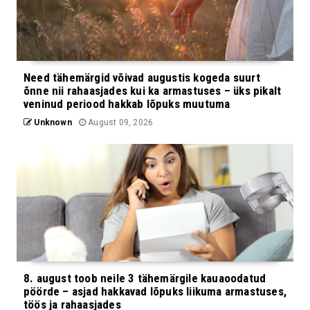
Need tähemärgid võivad augustis kogeda suurt
õnne nii rahaasjades kui ka armastuses – üks pikalt
veninud periood hakkab lõpuks muutuma
Unknown
August 09, 2026
8. august toob neile 3 tähemärgile kauaoodatud
pöörde – asjad hakkavad lõpuks liikuma armastuses,
töös ja rahaasjades