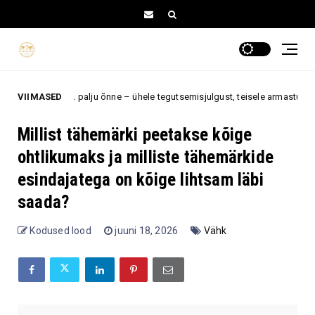
le tuua eriti palju õnne – ühele tegutsemisjulgust, teisele armastust
VIIMASED
Millist tähemärki peetakse kõige
ohtlikumaks ja milliste tähemärkide
esindajatega on kõige lihtsam läbi
saada?
Kodused lood
juuni 18, 2026
Vähk