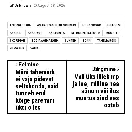
Unknown
August 08, 2026
ASTROLOOGIA
ASTROLOOGILINE SOBIVUS
HOROSKOOP
ISELOOM
KAALUD
KAKSIKUD
KALJUKITS
KEERULINE ISELOOM
KOOSELU
SKORPION
SODIAAGIMÄRGID
SUHTED
SÕNN
TÄHEMÄRGID
VIIMASED
VÄHK
Eelmine
Järgmine
Mõni tähemärk
Vali üks lillekimp
ei vaja pidevat
ja loe, milline hea
seltskonda, vaid
sõnum või ilus
tunneb end
muutus sind ees
kõige paremini
ootab
üksi olles