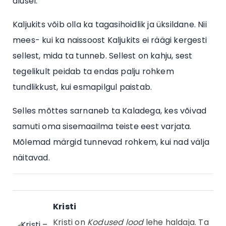
alusel.
Kaljukits võib olla ka tagasihoidlik ja üksildane. Nii
mees- kui ka naissoost Kaljukits ei räägi kergesti
sellest, mida ta tunneb. Sellest on kahju, sest
tegelikult peidab ta endas palju rohkem
tundlikkust, kui esmapilgul paistab.
Selles mõttes sarnaneb ta Kaladega, kes võivad
samuti oma sisemaailma teiste eest varjata.
Mõlemad märgid tunnevad rohkem, kui nad välja
näitavad.
Kristi
Kristi on
Kodused lood
lehe haldaja. Ta