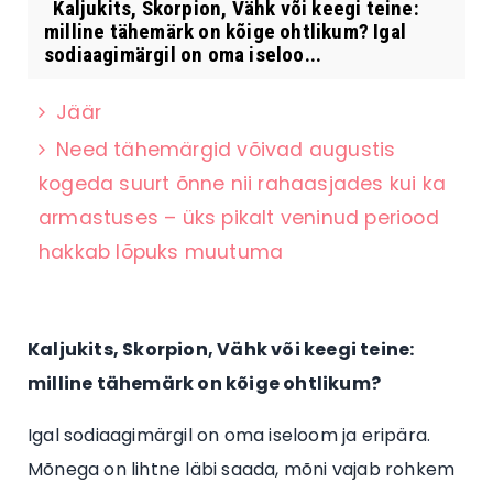
Kaljukits, Skorpion, Vähk või keegi teine:
milline tähemärk on kõige ohtlikum? Igal
sodiaagimärgil on oma iseloo...
Jäär
Need tähemärgid võivad augustis
kogeda suurt õnne nii rahaasjades kui ka
armastuses – üks pikalt veninud periood
hakkab lõpuks muutuma
Kaljukits, Skorpion, Vähk või keegi teine:
milline tähemärk on kõige ohtlikum?
Igal sodiaagimärgil on oma iseloom ja eripära.
Mõnega on lihtne läbi saada, mõni vajab rohkem