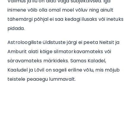
Välimus ja ilu on alati väga subjektiivsed. Iga
inimene võib olla omal moel võluv ning ainult
tähemärgi põhjal ei saa kedagi ilusaks või inetuks
pidada.
Astroloogiliste üldistuste järgi ei peeta Neitsit ja
Amburit alati kõige silmatorkavamateks või
säravamateks märkideks. Samas Kaladel,
Kaaludel ja Lõvil on sageli eriline võlu, mis mõjub
teistele peaaegu lummavalt.